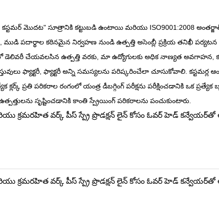
 కస్టమర్ మొదట" సూత్రానికి కట్టుబడి ఉంటాయి మరియు ISO9001:2008 అంతర్జ
, ముడి పదార్థాల కఠినమైన నిర్వహణ నుండి ఉత్పత్తి అసెంబ్లీ ప్రక్రియ తనిఖీ పర్య
క్షలో డెలివరీ చేయవలసిన ఉత్పత్తి వరకు, మా ఉద్యోగులకు అధిక నాణ్యత అవగాహన,
్తువులు ఫ్యాక్టరీ, ఫ్యాక్టరీ అన్ని సమస్యలను పరిష్కరించేలా చూసుకోవాలి. కస్టమర్ల
యేక క్లర్క్ ప్రతి పరికరాల రంగంలో యంత్ర డీబగ్గింగ్ పరీక్షను పరీక్షించడానికి ఒక ప్రత్యేక
్పత్తులను సృష్టించడానికి కాంతి స్ప్రేయింగ్ పరికరాలను పంచుకుంటారు.