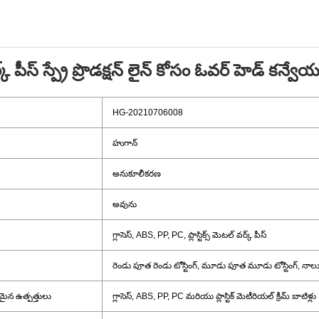
పీస్ స్ప్రే ప్రొడక్షన్ లైన్ కోసం ఓవర్ హెడ్ కన్వేయర్
HG-20210706008
హుగాన్
అనుకూలీకరణ
అవును
గ్లాసెస్, ABS, PP, PC, ప్లాస్టిక్స్ మెటల్ వర్క్ పీస్
రెండు పూత రెండు టోస్టింగ్, మూడు పూత మూడు టోస్టింగ్, నాల
ైన ఉత్పత్తులు
గ్లాసెస్, ABS, PP, PC మరియు ప్లాస్టిక్ మెటీరియల్ క్రీమ్ బాటిళ్లు