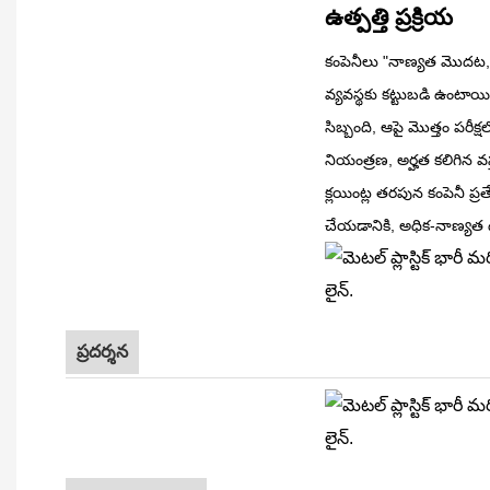
ఉత్పత్తి ప్రక్రియ
కంపెనీలు "నాణ్యత మొదట,
వ్యవస్థకు కట్టుబడి ఉంటాయి
సిబ్బంది, ఆపై మొత్తం పరీ
నియంత్రణ, అర్హత కలిగిన వస
క్లయింట్ల తరపున కంపెనీ ప్రత్
చేయడానికి, అధిక-నాణ్యత ఉత
ప్రదర్శన