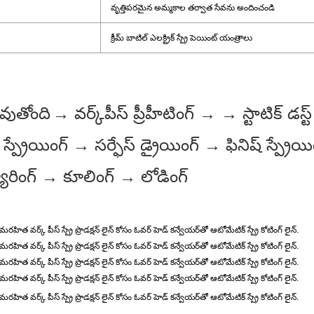
వృత్తిపరమైన అమ్మకాల తర్వాత సేవను అందించండి
క్రీమ్ బాటిల్ ఎలక్ట్రిక్ స్ప్రే పెయింట్ యంత్రాలు
వుతోంది
→ వర్క్‌పీస్ ప్రీహీటింగ్ → → స్టాటిక్ డ
 స్ప్రేయింగ్ → సర్ఫేస్ డ్రైయింగ్ → ఫినిష్ స్ప్ర
ూరింగ్ → కూలింగ్ → లోడింగ్