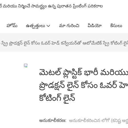
ించే మరియు నిర్మించే సామర్థ్యం ఉన్న పురాతన ప్రింటింగ్ పరికరాల
హోమ్
ఉత్పత్తులు
మా గురించి
వీడియో
కేసులు
స్ప్రే ప్రొడక్షన్ లైన్ కోసం ఓవర్ హెడ్ కన్వేయర్‌తో ఆటోమేటిక్ స్ప్రే కోటింగ్ లై
మెటల్ ప్లాస్టిక్ భారీ మరియు 
ప్రొడక్షన్ లైన్ కోసం ఓవర్ హ
కోటింగ్ లైన్
అనుకూలీకరణ:
అనుకూలీకరించిన లోగో (కనిష్ట ఆర్డర్