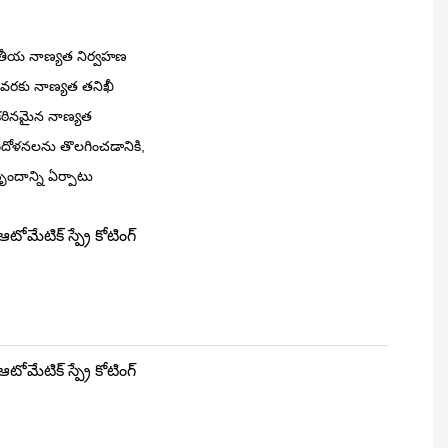
ాతీయ నాణ్యత నిర్వహణ
టన వరకు నాణ్యత తనిఖీ
 కఠినమైన నాణ్యత
 ఆందోళనలను తొలగించడానికి,
 బృందాన్ని ఏర్పాటు