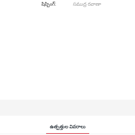
షిప్పింగ్:
సముద్ర రవాణా
ఉత్పత్తుల వివరాలు