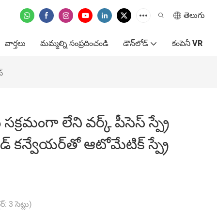
తెలుగు
వార్తలు
మమ్మల్ని సంప్రదించండి
డౌన్‌లోడ్
కంపెనీ VR
న్
సక్రమంగా లేని వర్క్ పీసెస్ స్ప్రే
ెడ్ కన్వేయర్‌తో ఆటోమేటిక్ స్ప్రే
: 3 సెట్లు)