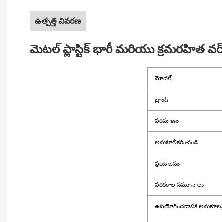
ఉత్పత్తి వివరణ
మెటల్ ప్లాస్టిక్ భారీ మరియు క్రమరహిత వర్క్ 
మోడల్
బ్రాండ్
పరిమాణం
అనుకూలీకరించండి
ప్రయోజనం
పరికరాల నమూనాలు
ఉపయోగించడానికి అనుకూలమ