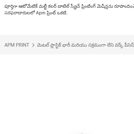
పూర్తిగా ఆటోమేటిక్ మల్టీ కలర్ బాటిల్ స్క్రీన్ ప్రింటింగ్ మెషీన్లను రూపొంద
సరఫరాదారులలో Apm ప్రింట్ ఒకటి.
APM PRINT
మెటల్ ప్లాస్టిక్ భారీ మరియు సక్రమంగా లేని వర్క్ పీసెస్ 