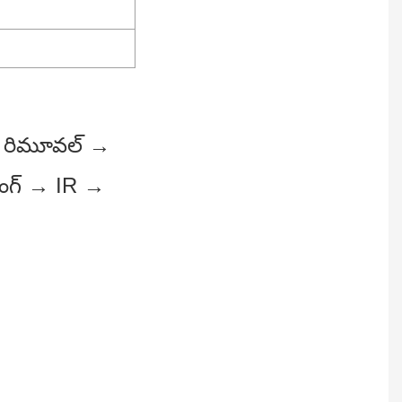
స్ట్ రిమూవల్ →
ేయింగ్ → IR →