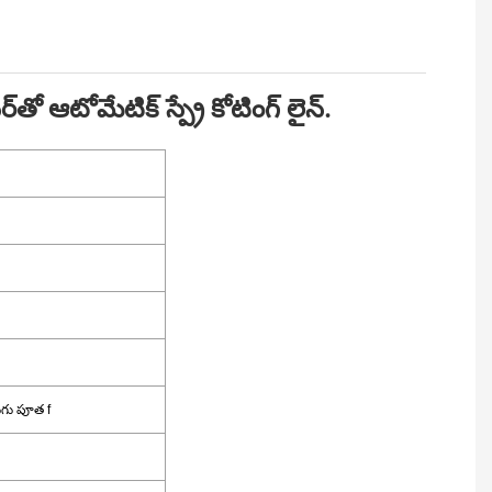
‌తో ఆటోమేటిక్ స్ప్రే కోటింగ్ లైన్.
ుగు పూత f