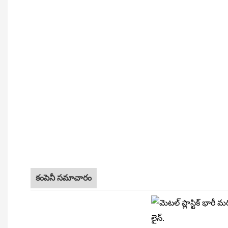
కంపెనీ సమాచారం