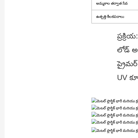
అమ్మకాల తర్వాత సేవ
ఉత్పత్తి కీలకపదాలు
ప్రక్రియ:
లోడ్ అ
ప్రైమర్
UV క్య