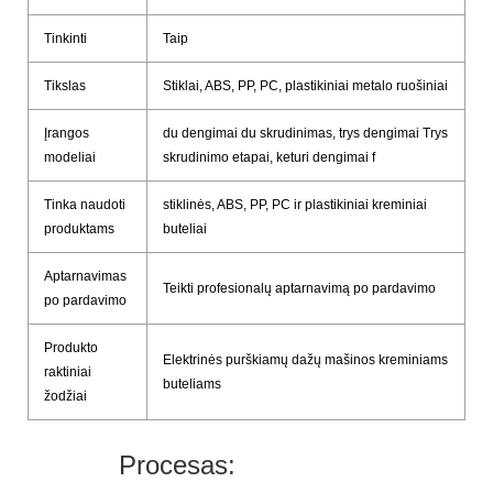
Tinkinti
Taip
Tikslas
Stiklai, ABS, PP, PC, plastikiniai metalo ruošiniai
Įrangos
du dengimai du skrudinimas, trys dengimai Trys
modeliai
skrudinimo etapai, keturi dengimai f
Tinka naudoti
stiklinės, ABS, PP, PC ir plastikiniai kreminiai
produktams
buteliai
Aptarnavimas
Teikti profesionalų aptarnavimą po pardavimo
po pardavimo
Produkto
Elektrinės purškiamų dažų mašinos kreminiams
raktiniai
buteliams
žodžiai
Procesas: