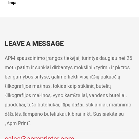
LEAVE A MESSAGE
APM spausdinimo įrangos tiekėjai, turintys daugiau nei 25
metų patirtį ir sunkiai dirbantys mokslinių tyrimų ir plėtros
bei gamybos srityse, galime tiekti visų rūšių pakuočių
šilkografijos mašinas, tokias kaip stiklinių butelių
šilkografijos mašinos, vyno kamšteliai, vandens buteliai,
puodeliai, tušo buteliukai, lūpų dažai, stiklainiai, maitinimo
dėžutės, šampūno buteliukai, kibirai ir kt. Susisiekite su
„Apm Print“.
sales@apmprinter.com