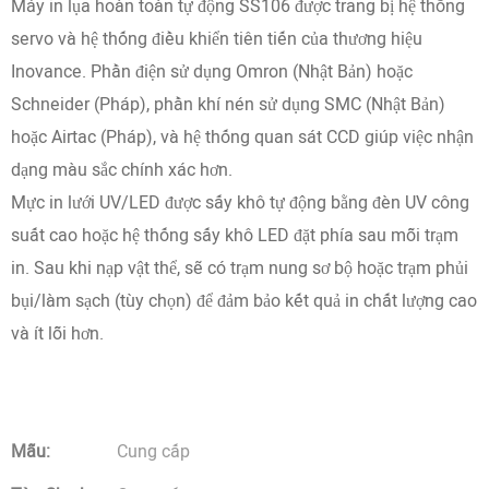
Máy in lụa hoàn toàn tự động SS106 được trang bị hệ thống
servo và hệ thống điều khiển tiên tiến của thương hiệu
Inovance. Phần điện sử dụng Omron (Nhật Bản) hoặc
Schneider (Pháp), phần khí nén sử dụng SMC (Nhật Bản)
hoặc Airtac (Pháp), và hệ thống quan sát CCD giúp việc nhận
dạng màu sắc chính xác hơn.
Mực in lưới UV/LED được sấy khô tự động bằng đèn UV công
suất cao hoặc hệ thống sấy khô LED đặt phía sau mỗi trạm
in. Sau khi nạp vật thể, sẽ có trạm nung sơ bộ hoặc trạm phủi
bụi/làm sạch (tùy chọn) để đảm bảo kết quả in chất lượng cao
và ít lỗi hơn.
Mẫu:
Cung cấp