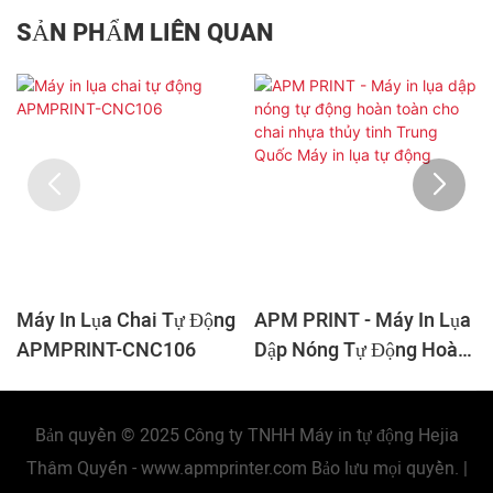
SẢN PHẨM LIÊN QUAN
Máy In Lụa Chai Tự Động
APM PRINT - Máy In Lụa
APMPRINT-CNC106
Dập Nóng Tự Động Hoàn
Toàn Cho Chai Nhựa
Thủy Tinh Trung Quốc
Bản quyền © 2025 Công ty TNHH Máy in tự động Hejia
Máy In Lụa Tự Động
Thâm Quyến -
www.apmprinter.com
Bảo lưu mọi quyền. |