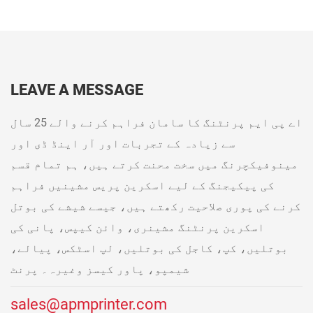
LEAVE A MESSAGE
اے پی ایم پرنٹنگ کا سامان فراہم کرنے والے 25 سال
سے زیادہ کے تجربات اور آر اینڈ ڈی اور
مینوفیکچرنگ میں سخت محنت کرتے ہیں، ہم تمام قسم
کی پیکیجنگ کے لیے اسکرین پریس مشینیں فراہم
کرنے کی پوری صلاحیت رکھتے ہیں، جیسے شیشے کی بوتل
اسکرین پرنٹنگ مشینری، وائن کیپس، پانی کی
بوتلیں، کپ، کاجل کی بوتلیں، لپ اسٹکس، پیالے،
شیمپو، پاور کیسز وغیرہ۔ پرنٹ
sales@apmprinter.com