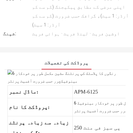
اپنی مرضی کے مطابق پیکیجنگ (کم سے کم
آرڈر: 1 سیٹ)، گرافک حسب ضرورت (کم سے کم
آرڈر: 1 سیٹ)
اوشین فریٹ · لینڈ فریٹ · ہوائی فریٹ
شپنگ:
پروڈکٹ کی تفصیلات
APM-6125
ماڈل نمبر:
6 رنگوں کا پلاسٹک کپ پرنٹنگ مشین مکمل طور پر خودکار مینوفیک
پروڈکٹ کا نام:
چرر حسب ضرورت آفسیٹ پرنٹر
زیادہ سے زیادہ پرنٹن
250 پی سیز فی منٹ
گ کی رفتار: