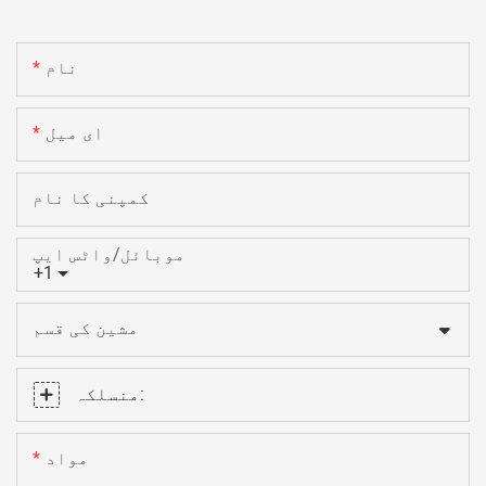
نام
ای میل
کمپنی کا نام
موبائل/واٹس ایپ
+1
مشین کی قسم
منسلکہ:
مواد