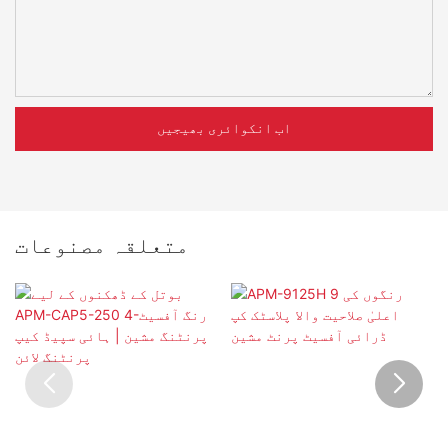
اب انکوائری بھیجیں
متعلقہ مصنوعات