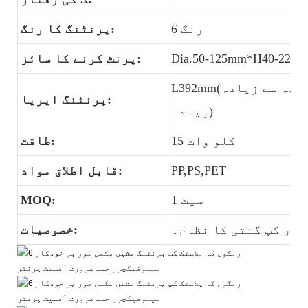
6 رنگ
پرنٹنگ کا رنگ:
Dia.50-125mm*H40-220
پرنٹ کرنے کا سائز:
L392mm(زیادہ سے زیادہ)*H130mm(زیادہ سے
پرنٹنگ ایریا:
زیادہ)
15 کلو واٹ
طاقت:
PP,PS,PET
قابل اطلاق مواد:
1 سیٹ
MOQ:
اور کپ گنتی کا نظام۔
خصوصیات: