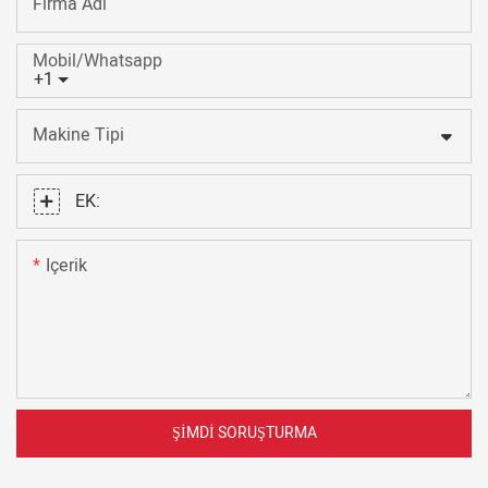
Firma Adı
Mobil/Whatsapp
+1
Makine Tipi
EK:
Içerik
ŞIMDI SORUŞTURMA