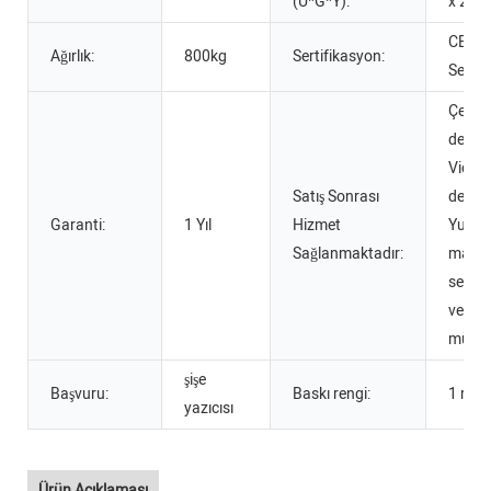
(U*G*Y):
x 220
CE
Ağırlık:
800kg
Sertifikasyon:
Sertifi
Çevrim
destek
Video 
Satış Sonrası
desteğ
Garanti:
1 Yıl
Hizmet
Yurtdı
Sağlanmaktadır:
makin
servis
verebi
mühen
şişe
Başvuru:
Baskı rengi:
1 renk
yazıcısı
Ürün Açıklaması