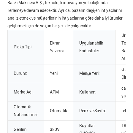
Baskı Makinesi A.Ş., teknolojik inovasyon yolculuğunda
ilerlemeye devam edecektir. Ayrıca, pazarın değişen ihtiyaçlarını
analiz etmek ve müşterilerinin ihtiyaçlarına göre daha iyi ürünler
geliştirmek için de yoğun bir şekilde çalışacaktır.
Üreti
Ekran
Uygulanabilir
Tesisle
Plaka Tipi:
Yazıcısı
Endüstriler:
Baskı
Atölye
Guang
Durum:
Yeni
Menşe Yeri:
Çin
cam şi
Marka Adı:
APM
Kullanım:
yazıcı
Otomatik
Otomatik
Renk ve Sayfa:
tek re
Notlandırma:
Boyutlar
1800 
Gerilim:
380V