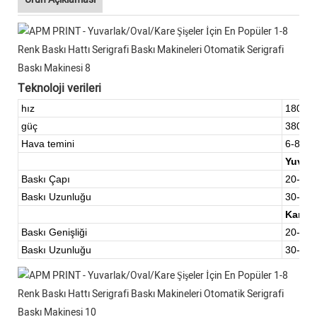
Teknoloji verileri
hız
1800-2
güç
380V, 
Hava temini
6-8Bar
Yuvarl
Baskı Çapı
20-10
Baskı Uzunluğu
30-18
Kare/D
Baskı Genişliği
20-10
Baskı Uzunluğu
30-18