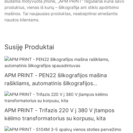
Būdama motyvuota įmonė, „APM PRINT“ reguliariai kuria savo
produktus, vienas iš kurių – šilkografija ant stiklo apdirbimo
mašinos. Tai naujausias produktas, neabejotinai atnešantis
naudos klientams.
Susiję Produktai
APM PRINT - PEN22 šilkografijos mašina
rašikliams, automatinis šilkografijos
spausdintuvas
APM PRINT - Trifazis 220 V į 380 V įtampos
kėlimo transformatorius su korpusu, kita