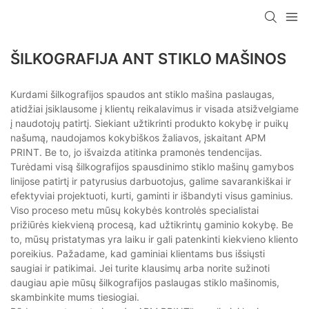
ŠILKOGRAFIJA ANT STIKLO MAŠINOS
Kurdami šilkografijos spaudos ant stiklo mašina paslaugas,
atidžiai įsiklausome į klientų reikalavimus ir visada atsižvelgiame
į naudotojų patirtį. Siekiant užtikrinti produkto kokybę ir puikų
našumą, naudojamos kokybiškos žaliavos, įskaitant APM
PRINT. Be to, jo išvaizda atitinka pramonės tendencijas.
Turėdami visą šilkografijos spausdinimo stiklo mašinų gamybos
linijose patirtį ir patyrusius darbuotojus, galime savarankiškai ir
efektyviai projektuoti, kurti, gaminti ir išbandyti visus gaminius.
Viso proceso metu mūsų kokybės kontrolės specialistai
prižiūrės kiekvieną procesą, kad užtikrintų gaminio kokybę. Be
to, mūsų pristatymas yra laiku ir gali patenkinti kiekvieno kliento
poreikius. Pažadame, kad gaminiai klientams bus išsiųsti
saugiai ir patikimai. Jei turite klausimų arba norite sužinoti
daugiau apie mūsų šilkografijos paslaugas stiklo mašinomis,
skambinkite mums tiesiogiai.