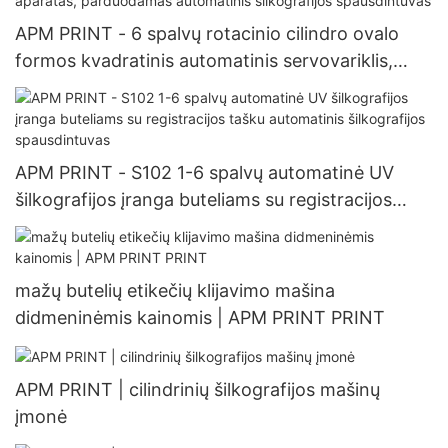
APM PRINT - 6 spalvų rotacinio cilindro ovalo
formos kvadratinis automatinis servovariklis,
šilkografijos spausdinimo aparatas, parduodamas
automatinis šilkografijos spausdintuvas
APM PRINT - S102 1-6 spalvų automatinė UV
šilkografijos įranga buteliams su registracijos
tašku automatinis šilkografijos spausdintuvas
mažų butelių etikečių klijavimo mašina
didmeninėmis kainomis | APM PRINT PRINT
APM PRINT | cilindrinių šilkografijos mašinų
įmonė