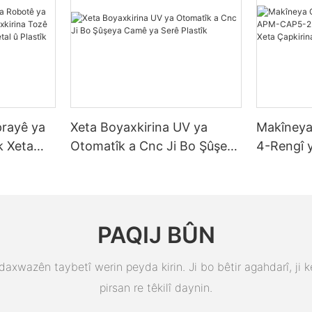
prayê ya
Xeta Boyaxkirina UV ya
Makîneya
k Xeta
Otomatîk a Cnc Ji Bo Şûşeya
4-Rengî
na Tozê
Camê ya Serê Plastîk
ji bo Qap
rçeyên
Xeta Çap
Lezgîn
PAQIJ BÛN
daxwazên taybetî werin peyda kirin. Ji bo bêtir agahdarî, ji k
pirsan re têkilî daynin.