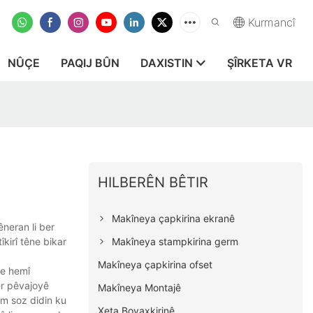
Kurmancî
NÛÇE
PAQIJ BÛN
DAXISTIN
ŞÎRKETA VR
HILBERÊN BÊTIR
Makîneya çapkirina ekranê
neran li ber
Makîneya stampkirina germ
kirî têne bikar
Makîneya çapkirina ofset
we hemî
er pêvajoyê
Makîneya Montajê
Em soz didin ku
Xeta Boyaxkirinê