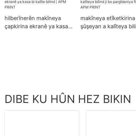
hilberînerên makîneya
makîneya etîketkirina
çapkirina ekranê ya kasa
şûşeyan a kalîteya bili
bi kalîte bilind | APM
bo pargîdaniya firota
PRINT
APM PRINT
DIBE KU HÛN HEZ BIKIN