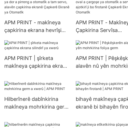
APM PRINT - makîneya
APM PRINT - Makîne
çapkirina ekrana hevrîşimê
Çapkirina Servîsa
ya qeydkirina silindirî ya
Hevrîşimê ya 6 renga
dor a pirreng a otomatîk a
silindirê oval a çargo
tam servo, alavên
otomatîk a servo ajotki
APM PRINT | şîrketa
APM PRINT | Pêşkêşk
çapkirina ekranê Çapkerê
bo firotanê Çapkerê
makîneya çapkirina ekrana
alavên nû yên mohrki
Ekranê ya Otomatîk
Ekranê ya Otomatîk
silindirî ya xwerû
foliya germ
Hilberînerê dabînkirina
bihayê makîneya çapk
makîneya mohrkirina germ
ekranê bi bihayên fir
a xwerû | APM PRINT
| APM PRINT