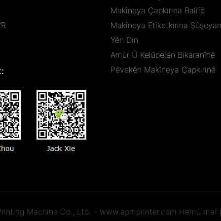
Makîneya Çapkirina Balîfê
VR
Makîneya Etîketkirina Şûşeya
Yên Din
Amûr Û Kelûpelên Bikaranînê
Pêvekên Makîneya Çapkirinê
:
inting Machine Co., Ltd. -
www.apmprinter.com
Hemû maf pa