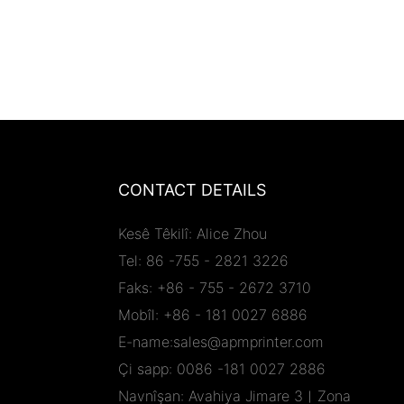
CONTACT DETAILS
Kesê Têkilî: Alice Zhou
Tel: 86 -755 - 2821 3226
Faks: +86 - 755 - 2672 3710
Mobîl: +86 - 181 0027 6886
E-name:sales@apmprinter.com
Çi sapp: 0086 -181 0027 2886
Navnîşan: Avahiya Jimare 3︱Zona