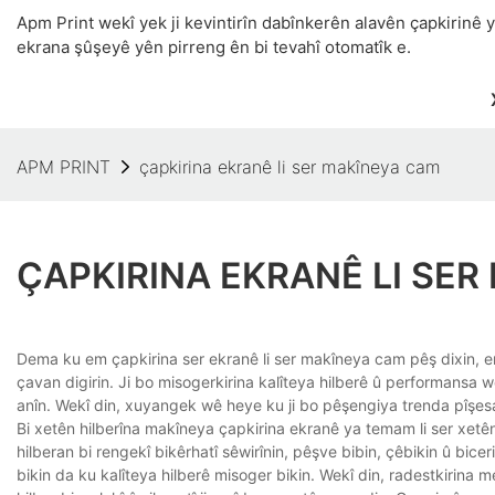
Apm Print wekî yek ji kevintirîn dabînkerên alavên çapkirinê
ekrana şûşeyê yên pirreng ên bi tevahî otomatîk e.
APM PRINT
çapkirina ekranê li ser makîneya cam
ÇAPKIRINA EKRANÊ LI SE
Dema ku em çapkirina ser ekranê li ser makîneya cam pêş dixin, e
çavan digirin. Ji bo misogerkirina kalîteya hilberê û performansa 
anîn. Wekî din, xuyangek wê heye ku ji bo pêşengiya trenda pîşesaz
Bi xetên hilberîna makîneya çapkirina ekranê ya temam li ser xet
hilberan bi rengekî bikêrhatî sêwirînin, pêşve bibin, çêbikin û bi
bikin da ku kalîteya hilberê misoger bikin. Wekî din, radestkirina