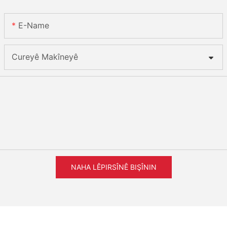
E-Name
Cureyê Makîneyê
NAHA LÊPIRSÎNÊ BIŞÎNIN