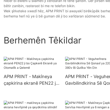
hilber bi ewlehî û silametî ji xerîdaran re têne şandin. Ger pirsên
bêtir zanibin, rasterast bi me re telefon bikin.
Wek şîrketeke xwedî hêz, APM PRINT bi awayekî birêkûpêk berhemê
berhema herî nû ye û bê guman dê ji bo xerîdaran sûdmend be.
Berhemên Têkildar
APM PRINT - Makîneya
APM PRINT - Veguher
çapkirina ekranê PEN22 ji
Gavbilindkirina Sê Qo
bo Çapkerê Ekranê ya
ya 220v Ber 380v Bi
Otomatîk a Qelemê
Qutîka Yên Din