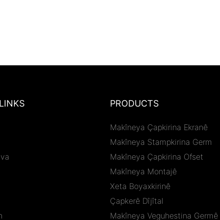
LINKS
PRODUCTS
Makîneya Çapkirina Ekranê
Makîneya Stampkirina Germ
ava
Makîneya Çapkirina Ofset
Makîneya Montajê
Xeta Boyaxkirinê
Çapkerê Dîjîtal
n
Makîneya Veguhestina Germê