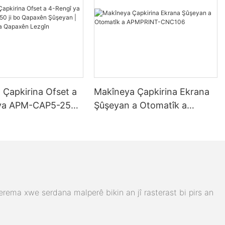
 Çapkirina Ofset a
Makîneya Çapkirina Ekrana
 ya APM-CAP5-250
Şûşeyan a Otomatîk a
axên Şûşeyan |
APMPRINT-CNC106
kirina Qapaxên
erema xwe serdana malperê bikin an jî rasterast bi pirs an