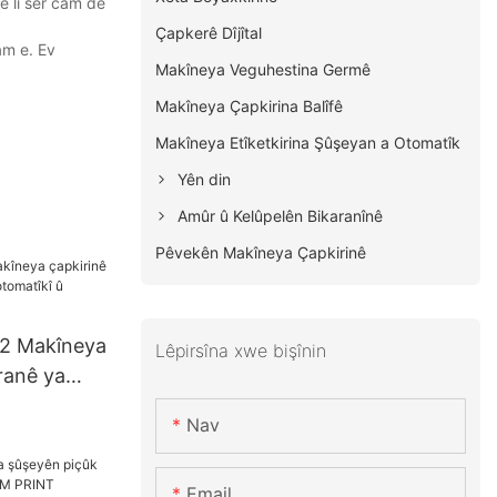
ê li ser cam de
Çapkerê Dîjîtal
am e. Ev
Makîneya Veguhestina Germê
Makîneya Çapkirina Balîfê
Makîneya Etîketkirina Şûşeyan a Otomatîk
Yên din
Amûr û Kelûpelên Bikaranînê
Pêvekên Makîneya Çapkirinê
2 Makîneya
Lêpirsîna xwe bişînin
ranê ya
îkî û
Nav
Email