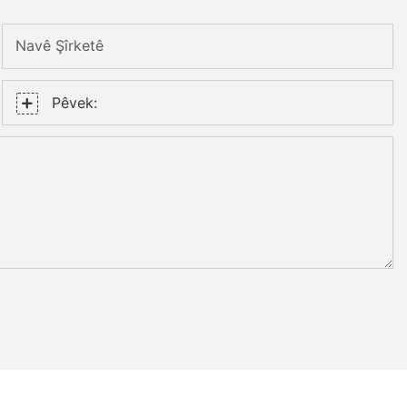
Navê Şîrketê
Pêvek: