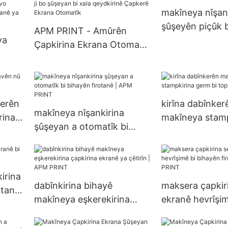
îstasyonê ji bo şûşeyê
makîneya nîşan
bi/bê xala qeydkirinê
şûşeyên piçûk 
APM PRINT - Amûrên
Çapkerê Ekranê ya
ya
firotanê | APM
Çapkirina Ekrana Otomatîk
Otomatîk
a UV ya S102 1-6 reng ji bo
n a
şûşeyan bi xala qeydkirinê
şe ya
Çapkerê Ekrana Otomatîk
rî ji
erên
kirîna dabînker
makîneya nîşankirina
rina
makîneya stamp
şûşeyan a otomatîk bi
germ bi toptan
bihayên firotanê | APM
PRINT
PRINT
irina
dabînkirina bihayê
maksera çapkir
otanê
makîneya eşkerekirina
ekranê hevrîşim
çapkirina ekranê ya çêtirîn
bihayên firota
| APM PRINT
PRINT