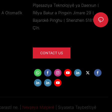
Pîşesaziya Teknolojiyê ya Daerxun︱
n A Otomatîk
Rêya Bakur a Pingxin Jimare 29︱
Bajarokê Pinghu︱Shenzhen 518111︱
Çîn.
CONTACT US
rastî ne. |
Nexşeya Malperê
|
Siyaseta Taybetîtiyê