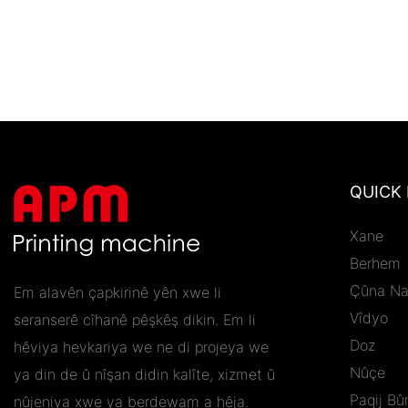
QUICK 
Xane
Berhem
Çûna N
Em alavên çapkirinê yên xwe li
Vîdyo
seranserê cîhanê pêşkêş dikin. Em li
Doz
hêviya hevkariya we ne di projeya we
Nûçe
ya din de û nîşan didin kalîte, xizmet û
Paqij Bû
nûjeniya xwe ya berdewam a hêja.