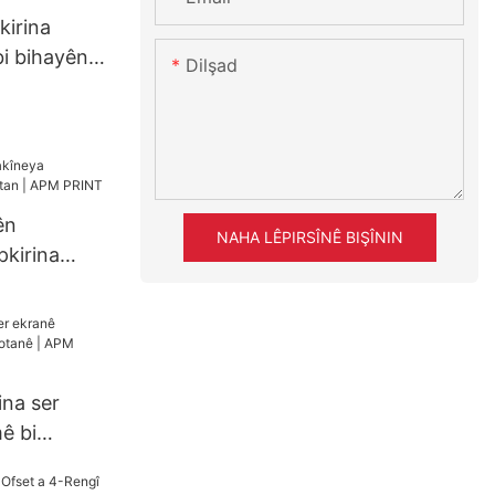
kirina
bi bihayên
Dilşad
 PRINT
ên
NAHA LÊPIRSÎNÊ BIŞÎNIN
kirina
 | APM
ina ser
ê bi
nê | APM