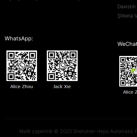
Daxistin
Şîrketa 
WhatsApp:
WeChat
Mafê çapkirinê © 2025 Shenzhen Hejia Automatic Pr