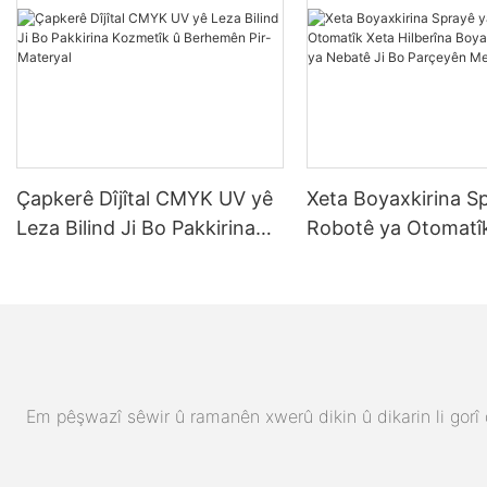
Çapkerê Dîjîtal CMYK UV yê
Xeta Boyaxkirina S
Leza Bilind Ji Bo Pakkirina
Robotê ya Otomatî
Kozmetîk û Berhemên Pir-
Hilberîna Boyaxkiri
Materyal
ya Nebatê Ji Bo Pa
Metal û Plastîk
Em pêşwazî sêwir û ramanên xwerû dikin û dikarin li gorî 