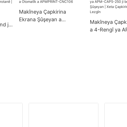
Makîneya Çapkirina
Ekrana Şûşeyan a
Makîneya Çapki
nd ji
Otomatîk a APMPRINT-
a 4-Rengî ya 
nê |
CNC106
250 ji bo Qapa
Şûşeyan | Xeta 
Qapaxên Lezgî