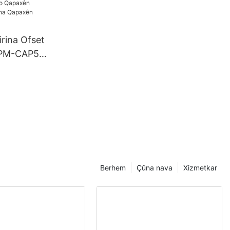
rina Ofset
APM-CAP5-
xên
Çapkirina
n
Berhem
Çûna nava
Xizmetkar