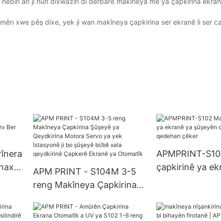
 we hebin an jî hûn dixwazin di derbarê makîneya me ya çapkirina ekran
n xwe pêş dixe, yek ji wan makîneya çapkirina ser ekranê li ser c
înera
APMPRINT-S10
naxî
çapkirinê ya ek
APM PRINT - S104M 3-5
şûşeyên otomat
reng Makîneya Çapkirina
qedehan çêker
Şûşeyê ya Qeydkirina
Motora Servo ya yek