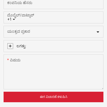
ಕಂಪನಿಯ ಹೆಸರು
ಮೊಬೈಲ್/ವಾಟ್ಸಾಪ್
+1
ಯಂತ್ರದ ಪ್ರಕಾರ
ಲಗತ್ತು:
ವಿಷಯ
ಈಗ ವಿಚಾರಣೆ ಕಳುಹಿಸಿ