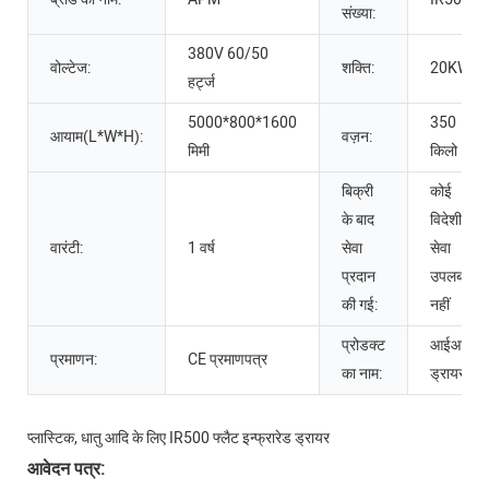
संख्या:
380V 60/50
वोल्टेज:
शक्ति:
20KW
हर्ट्ज
5000*800*1600
350
आयाम(L*W*H):
वज़न:
मिमी
किलो
बिक्री
कोई
के बाद
विदेशी
वारंटी:
1 वर्ष
सेवा
सेवा
प्रदान
उपलब्ध
की गई:
नहीं
प्रोडक्ट
आईआर
प्रमाणन:
CE प्रमाणपत्र
का नाम:
ड्रायर
प्लास्टिक, धातु आदि के लिए IR500 फ्लैट इन्फ्रारेड ड्रायर
आवेदन पत्र: