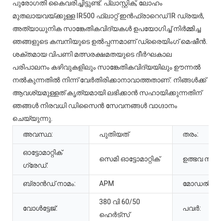
പുരോഗതി കൈവരിച്ചിട്ടുണ്ട്. പ്ലാസ്റ്റിക്, ലോഹം
മുതലായവയ്‌ക്കുള്ള IR500 ഫ്ലാറ്റ് ഇൻഫ്രാറെഡ് IR ഡ്രയർ,
അത്യാധുനിക സാങ്കേതികവിദ്യകൾ ഉപയോഗിച്ച് നിർമ്മിച്ച
ഞങ്ങളുടെ കമ്പനിയുടെ ഉൽപ്പന്നമാണ് ഡ്രൈയിംഗ് മെഷീൻ.
ശക്തമായ വിപണി മത്സരക്ഷമതയുടെ ദീർഘകാല
പരിപാലനം കഴിവുകളിലും സാങ്കേതികവിദ്യയിലും ഊന്നൽ
നൽകുന്നതിൽ നിന്ന് വേർതിരിക്കാനാവാത്തതാണ്. നിങ്ങൾക്ക്
ആവശ്യമുള്ളത് കൃത്യമായി ലഭിക്കാൻ സഹായിക്കുന്നതിന്
ഞങ്ങൾ നിരവധി ഡിസൈൻ സേവനങ്ങൾ വാഗ്ദാനം
ചെയ്യുന്നു.
അവസ്ഥ:
പുതിയത്
തരം:
ഓട്ടോമാറ്റിക്
സെമി ഓട്ടോമാറ്റിക്
ഉത്ഭവ സ്ഥല
ഗ്രേഡ്:
ബ്രാൻഡ് നാമം:
APM
മോഡൽ നമ്
380 വി 60/50
വോൾട്ടേജ്:
പവർ:
ഹെർട്സ്