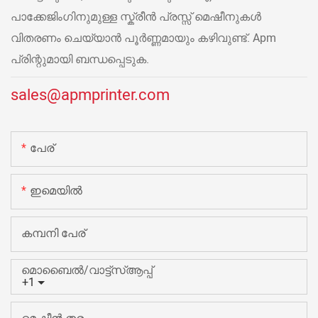
പാക്കേജിംഗിനുമുള്ള സ്ക്രീൻ പ്രസ്സ് മെഷീനുകൾ
വിതരണം ചെയ്യാൻ പൂർണ്ണമായും കഴിവുണ്ട്. Apm
പ്രിന്റുമായി ബന്ധപ്പെടുക.
sales@apmprinter.com
പേര്
ഇമെയിൽ
കമ്പനി പേര്
മൊബൈൽ/വാട്ട്‌സ്ആപ്പ്
+1