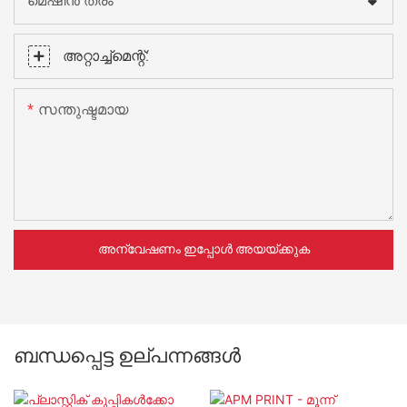
മെഷീൻ തരം
അറ്റാച്ച്മെന്റ്:
സന്തുഷ്ടമായ
അന്വേഷണം ഇപ്പോൾ അയയ്ക്കുക
ബന്ധപ്പെട്ട ഉല്പന്നങ്ങൾ