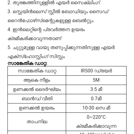
2. തുരങ്കത്തിനുള്ളിൽ എയർ സൈക്ലിംഗ്.
3. സ്റ്റെയിൻലെസ് സ്റ്റീൽ ബോഡിയും സൈഡ്
റൈൻഫോഴ്‌സ്‌മെന്റുകളുള്ള ബെൽറ്റും.
4. ഇൻലെറ്റിന്റെ പ്രവർത്തന ഉയരം
ക്രമീകരിക്കാവുന്നതാണ്
5. ചുറ്റുമുള്ള വായു തണുപ്പിക്കുന്നതിനുള്ള എയർ
എക്‌സ്‌ഹോസ്റ്റിംഗ് സിസ്റ്റം
സാങ്കേതിക ഡാറ്റ:
സാങ്കേതിക ഡാറ്റ
IR500 ഡ്രയർ
ആകെ നീളം
5M
ഉണക്കൽ ദൈർഘ്യം
3.5 മീ
ബാൻഡ് വീതി
0.7മീ
ഉണക്കൽ ഉയരം
10-30 സെ.മീ
0~220°C
താപനില
ക്രമീകരിക്കാവുന്ന