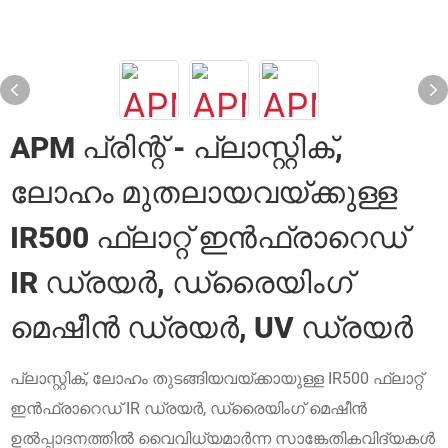
APM പ്രിന്റ് - പ്ലാസ്റ്റിക്,
ലോഹം മുതലായവയ്ക്കുള്ള
IR500 ഫ്ലാറ്റ് ഇൻഫ്രാറെഡ്
IR ഡ്രയർ, ഡ്രൈയിംഗ്
മെഷീൻ ഡ്രയർ, UV ഡ്രയർ
പ്ലാസ്റ്റിക്, ലോഹം തുടങ്ങിയവയ്ക്കായുള്ള IR500 ഫ്ലാറ്റ്
ഇൻഫ്രാറെഡ് IR ഡ്രയർ, ഡ്രൈയിംഗ് മെഷീൻ
ഉൽപ്പാദനത്തിൽ വൈവിധ്യമാർന്ന സാങ്കേതികവിദ്യകൾ