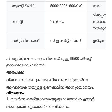
അളവ്(L*W*H):
5000*800*1600മി.മീ
ഭാരം:
വിൽപ്പനാന
വാറന്റി:
1 വർഷം
സേവനം
നൽകുന്നത്
സർട്ടിഫിക്കേഷൻ:
സിഇ സർട്ടിഫിക്കറ്റ്
ഉൽപ്പന്ന നാ
പ്ലാസ്റ്റിക്, ലോഹം തുടങ്ങിയവയ്ക്കുള്ള IR500 ഫ്ലാറ്റ്
ഇൻഫ്രാറെഡ് ഡ്രയർ
അപേക്ഷ:
വ്യാവസായിക ഉപഭോക്താക്കൾക്ക് ഉയർന്ന
ആവശ്യകതയുള്ള ഉണക്കലിന് അനുയോജ്യം.
വിവരണം:
1. ഉയർന്ന കാര്യക്ഷമതയുള്ള ഗ്ലാസ് ഐആർ
ലാമ്പുകൾ ചൂടാക്കൽ സംവിധാനം.