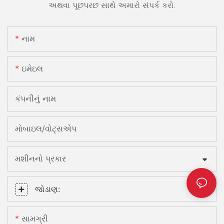
અથવા પૂછપરછ સાથે અમારો સંપર્ક કરો.
નામ
ઇમેઇલ
કંપનીનું નામ
મોબાઇલ/વોટ્સએપ
મશીનનો પ્રકાર
જોડાણ:
સામગ્રી