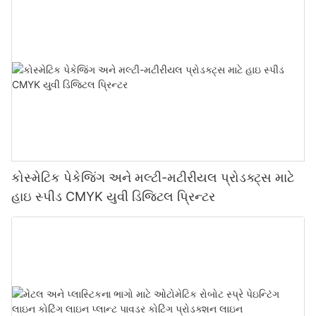
કોસ્મેટિક પેકેજિંગ અને મલ્ટી-મટીરીયલ પ્રોડક્ટ્સ માટે
હાઇ સ્પીડ CMYK યુવી ડિજિટલ પ્રિન્ટર