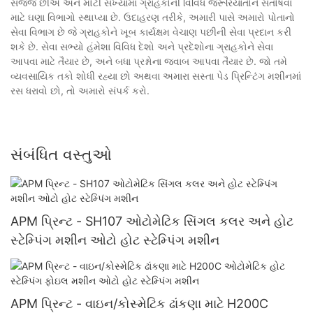
સજ્જ છીએ અને મોટી સંખ્યામાં ગ્રાહકોની વિવિધ જરૂરિયાતોને સંતોષવા
માટે ઘણા વિભાગો સ્થાપ્યા છે. ઉદાહરણ તરીકે, અમારી પાસે અમારો પોતાનો
સેવા વિભાગ છે જે ગ્રાહકોને ખૂબ કાર્યક્ષમ વેચાણ પછીની સેવા પ્રદાન કરી
શકે છે. સેવા સભ્યો હંમેશા વિવિધ દેશો અને પ્રદેશોના ગ્રાહકોને સેવા
આપવા માટે તૈયાર છે, અને બધા પ્રશ્નોના જવાબ આપવા તૈયાર છે. જો તમે
વ્યવસાયિક તકો શોધી રહ્યા છો અથવા અમારા સસ્તા પેડ પ્રિન્ટિંગ મશીનમાં
રસ ધરાવો છો, તો અમારો સંપર્ક કરો.
સંબંધિત વસ્તુઓ
APM પ્રિન્ટ - SH107 ઓટોમેટિક સિંગલ કલર અને હોટ
સ્ટેમ્પિંગ મશીન ઓટો હોટ સ્ટેમ્પિંગ મશીન
APM પ્રિન્ટ - વાઇન/કોસ્મેટિક ઢાંકણા માટે H200C