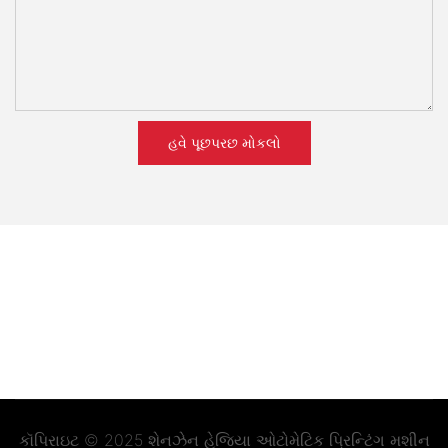
હવે પૂછપરછ મોકલો
કૉપિરાઇટ © 2025 શેનઝેન હેજિયા ઓટોમેટિક પ્રિન્ટિંગ મશીન