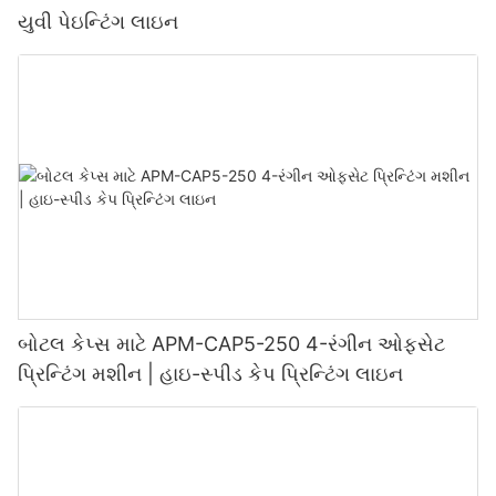
યુવી પેઇન્ટિંગ લાઇન
બોટલ કેપ્સ માટે APM-CAP5-250 4-રંગીન ઓફસેટ
પ્રિન્ટિંગ મશીન | હાઇ-સ્પીડ કેપ પ્રિન્ટિંગ લાઇન