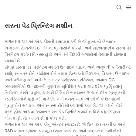
સસ્તા પેડ પ્રિન્ટિંગ મશીન
APM PRINT એ એક ટીમની સ્થાપના કરી છે જે મુખ્યત્વે ઉત્પાદન
વિકાસમાં રોકાયેલી છે. તેમના પ્રયાસોને કારણે, અમે સફળતાપૂર્વક સસ્તા પેડ
પ્રિન્ટિંગ મશીન વિકસાવ્યું છે અને તેને વિદેશી બજારોમાં વેચવાની યોજના
બનાવી છે.
સંપૂર્ણ સસ્તા પેડ પ્રિન્ટિંગ મશીન ઉત્પાદન લાઇન અને અનુભવી કર્મચારીઓ
સાથે, સ્વતંત્ર રીતે કાર્યક્ષમ રીતે તમામ ઉત્પાદનો ડિઝાઇન, વિકાસ, ઉત્પાદન
અને પરીક્ષણ કરી શકે છે. સમગ્ર પ્રક્રિયા દરમિયાન, અમારા QC
વ્યાવસાયિકો ઉત્પાદનની ગુણવત્તા સુનિશ્ચિત કરવા માટે દરેક પ્રક્રિયાનું
નિરીક્ષણ કરશે. વધુમાં, અમારી ડિલિવરી સમયસર છે અને દરેક ગ્રાહકની
જરૂરિયાતોને પૂર્ણ કરી શકે છે. અમે વચન આપીએ છીએ કે ઉત્પાદનો
ગ્રાહકોને સલામત અને સ્વસ્થ રીતે મોકલવામાં આવશે. જો તમને કોઈ
પ્રશ્નો હોય અથવા અમારા સસ્તા પેડ પ્રિન્ટિંગ મશીન વિશે વધુ જાણવા
માંગતા હો, તો અમને સીધો કૉલ કરો.
APM PRINT એ એક એવું એન્ટરપ્રાઇઝ છે જે ઉત્પાદન તકનીકો અને
R&D શક્તિ સુધારવા પર ખૂબ ધ્યાન આપે છે. અમે અદ્યતન મશીનોથી