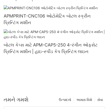
APMPRINT-CNC106 ઓટોમેટિક બોટલ સ્ક્રીન
પ્રિન્ટિંગ મશીન
બોટલ કેપ્સ માટે APM-CAP5-250 4-રંગીન ઓફસેટ
પ્રિન્ટિંગ મશીન | હાઇ-સ્પીડ કેપ પ્રિન્ટિંગ લાઇન
તમને ગમશે
ઉત્પાદનો
અમારા વિશે
સેવા