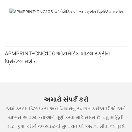
APMPRINT-CNC106 ઓટોમેટિક બોટલ સ્ક્રીન
પ્રિન્ટિંગ મશીન
અમારો સંપર્ક કરો
અમે કસ્ટમ ડિઝાઇન્સ અને વિચારોનું સ્વાગત કરીએ છીએ અને
ચોક્કસ આવશ્યકતાઓને પૂર્ણ કરવા માટે સક્ષમ છે. વધુ માહિતી
માટે, કૃપા કરીને વેબસાઇટની મુલાકાત લો અથવા સીધા જ પ્રશ્નો