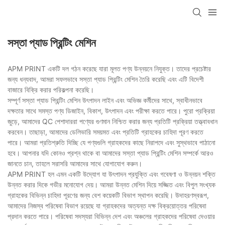
সস্তা প্যাড প্রিন্টিং মেশিন
APM PRINT একটি দল গঠন করেছে যারা মূলত পণ্য উন্নয়নে নিযুক্ত। তাদের প্রচেষ্টার
জন্য ধন্যবাদ, আমরা সফলভাবে সস্তা প্যাড প্রিন্টিং মেশিন তৈরি করেছি এবং এটি বিদেশী
বাজারে বিক্রি করার পরিকল্পনা করেছি।
সম্পূর্ণ সস্তা প্যাড প্রিন্টিং মেশিন উৎপাদন লাইন এবং অভিজ্ঞ কর্মীদের সাথে, স্বাধীনভাবে
দক্ষতার সাথে সমস্ত পণ্য ডিজাইন, বিকাশ, উৎপাদন এবং পরীক্ষা করতে পারে। পুরো প্রক্রিয়া
জুড়ে, আমাদের QC পেশাদাররা পণ্যের গুণমান নিশ্চিত করার জন্য প্রতিটি প্রক্রিয়া তত্ত্বাবধান
করবেন। তাছাড়া, আমাদের ডেলিভারি সময়মত এবং প্রতিটি গ্রাহকের চাহিদা পূরণ করতে
পারে। আমরা প্রতিশ্রুতি দিচ্ছি যে পণ্যগুলি গ্রাহকদের কাছে নিরাপদে এবং সুস্থভাবে পাঠানো
হবে। আপনার যদি কোনও প্রশ্ন থাকে বা আমাদের সস্তা প্যাড প্রিন্টিং মেশিন সম্পর্কে আরও
জানতে চান, তাহলে সরাসরি আমাদের সাথে যোগাযোগ করুন।
APM PRINT হল এমন একটি উদ্যোগ যা উৎপাদন প্রযুক্তি এবং গবেষণা ও উন্নয়ন শক্তি
উন্নত করার দিকে গভীর মনোযোগ দেয়। আমরা উন্নত মেশিন দিয়ে সজ্জিত এবং বিপুল সংখ্যক
গ্রাহকের বিভিন্ন চাহিদা পূরণের জন্য বেশ কয়েকটি বিভাগ স্থাপন করেছি। উদাহরণস্বরূপ,
আমাদের নিজস্ব পরিষেবা বিভাগ রয়েছে যা গ্রাহকদের অত্যন্ত দক্ষ বিক্রয়োত্তর পরিষেবা
প্রদান করতে পারে। পরিষেবা সদস্যরা বিভিন্ন দেশ এবং অঞ্চলের গ্রাহকদের পরিষেবা দেওয়ার