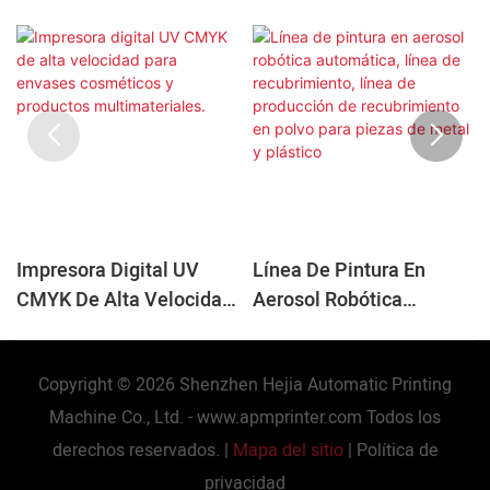
Impresora Digital UV
Línea De Pintura En
CMYK De Alta Velocidad
Aerosol Robótica
Para Envases
Automática, Línea De
Cosméticos Y Productos
Recubrimiento, Línea De
Copyright © 2026 Shenzhen Hejia Automatic Printing
Multimateriales.
Producción De
Recubrimiento En Polvo
Machine Co., Ltd. -
www.apmprinter.com
Todos los
Para Piezas De Metal Y
derechos reservados. |
Mapa del sitio
|
Política de
Plástico
privacidad