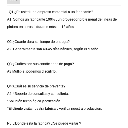
Q1:¿Es usted
una
empresa comercial o un fabricante?
A1: Somos
un
fabricante 100%
,
un
proveedor profesional de líneas de
pintura en aerosol durante más de 12 años.
Q2:¿Cuánto
dura
su tiempo de entrega?
A2: Generalmente son 40-45 días hábiles, según el diseño.
Q3:¿Cuáles son sus condiciones de pago?
A3:Múltiple, podemos discutirlo.
Q4:¿Cuál es su servicio de preventa?
A4: *Soporte de consultas y consultoría.
*Solución tecnológica y cotización.
*El cliente visita
nuestra
fábrica y verifica
nuestra
producción.
P5: ¿Dónde está
la
fábrica? ¿Se puede
visitar
?