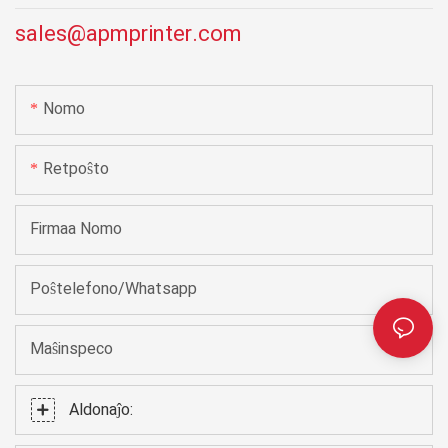
sales@apmprinter.com
Nomo
Retpoŝto
Firmaa Nomo
Poŝtelefono/Whatsapp
Maŝinspeco
Aldonaĵo: