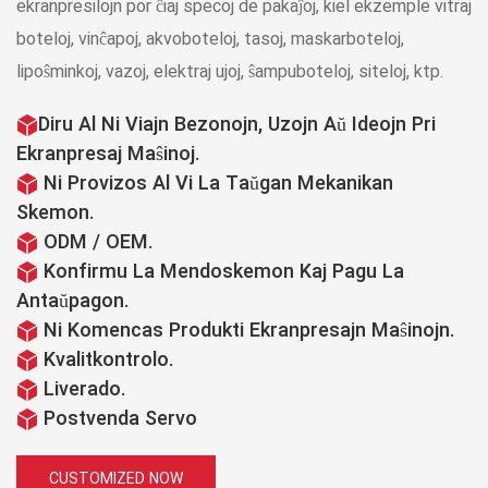
ekranpresilojn por ĉiaj specoj de pakaĵoj, kiel ekzemple vitraj
boteloj, vinĉapoj, akvoboteloj, tasoj, maskarboteloj,
lipoŝminkoj, vazoj, elektraj ujoj, ŝampuboteloj, siteloj, ktp.
Diru Al Ni Viajn Bezonojn, Uzojn Aŭ Ideojn Pri
Ekranpresaj Maŝinoj.
Ni Provizos Al Vi La Taŭgan Mekanikan
Skemon.
ODM / OEM.
Konfirmu La Mendoskemon Kaj Pagu La
Antaŭpagon.
Ni Komencas Produkti Ekranpresajn Maŝinojn.
Kvalitkontrolo.
Liverado.
Postvenda Servo
CUSTOMIZED NOW