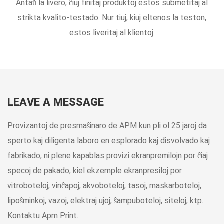
Antaŭ la livero, ĉiuj finitaj produktoj estos submetitaj al
strikta kvalito-testado. Nur tiuj, kiuj eltenos la teston,
estos liveritaj al klientoj.
LEAVE A MESSAGE
Provizantoj de presmaŝinaro de APM kun pli ol 25 jaroj da
sperto kaj diligenta laboro en esplorado kaj disvolvado kaj
fabrikado, ni plene kapablas provizi ekranpremilojn por ĉiaj
specoj de pakado, kiel ekzemple ekranpresiloj por
vitroboteloj, vinĉapoj, akvoboteloj, tasoj, maskarboteloj,
lipoŝminkoj, vazoj, elektraj ujoj, ŝampuboteloj, siteloj, ktp.
Kontaktu Apm Print.