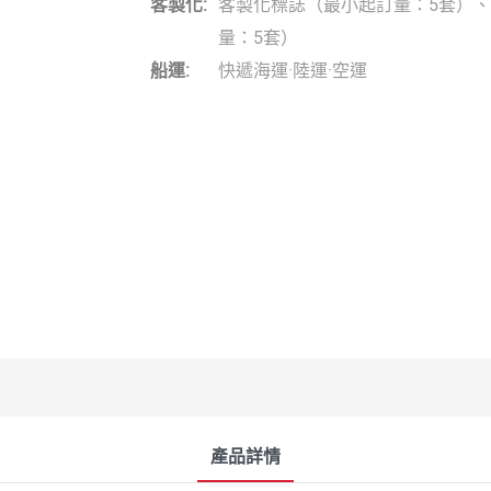
客製化:
客製化標誌（最小起訂量：5套）
量：5套）
船運:
快遞海運·陸運·空運
產品詳情