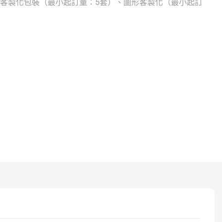
、客製化包裝（最小起訂量：5套）、圖形客製化（最小起訂