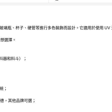
塑膠玻璃瓶、杯子、硬管等進行多色裝飾而設計。它適用於使用 U
的理想選擇。
料器和料斗）；
系統；
耐德，其他品牌可選；