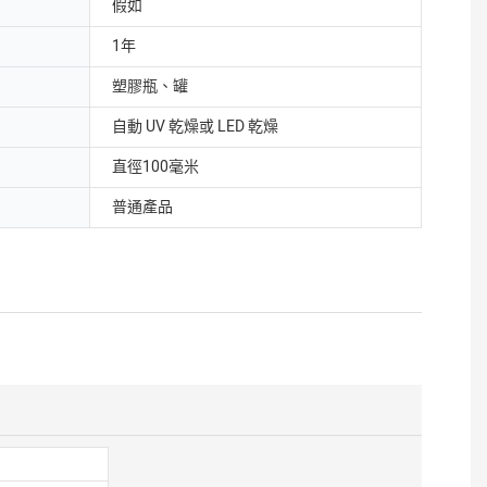
假如
1年
塑膠瓶、罐
自動 UV 乾燥或 LED 乾燥
直徑100毫米
普通產品