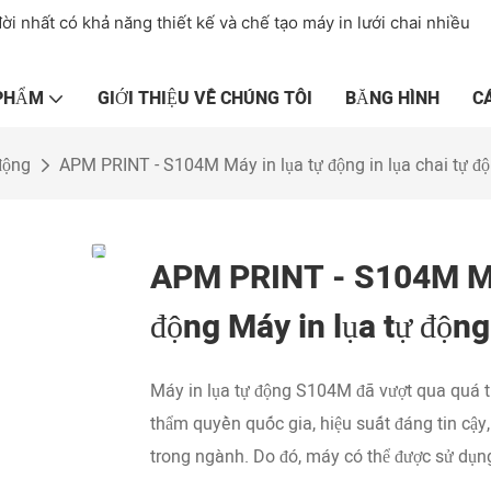
ời nhất có khả năng thiết kế và chế tạo máy in lưới chai nhiều
 PHẨM
GIỚI THIỆU VỀ CHÚNG TÔI
BĂNG HÌNH
C
động
APM PRINT - S104M Máy in lụa tự động in lụa chai tự độ
APM PRINT - S104M Máy 
động Máy in lụa tự động
Máy in lụa tự động S104M đã vượt qua quá tr
thẩm quyền quốc gia, hiệu suất đáng tin cậy,
trong ngành. Do đó, máy có thể được sử dụng