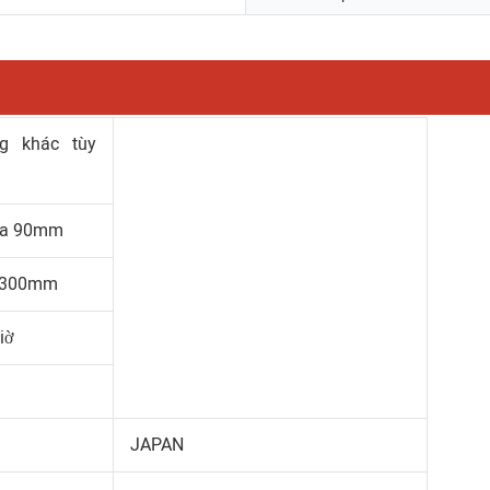
ng khác tùy
 đa 90mm
a 300mm
iờ
JAPAN