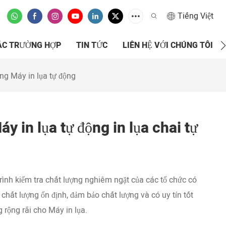
Tiếng Việt
ÁC TRƯỜNG HỢP
TIN TỨC
LIÊN HỆ VỚI CHÚNG TÔI
ng Máy in lụa tự động
in lụa tự động in lụa chai tự
ình kiểm tra chất lượng nghiêm ngặt của các tổ chức có
 chất lượng ổn định, đảm bảo chất lượng và có uy tín tốt
 rộng rãi cho Máy in lụa.