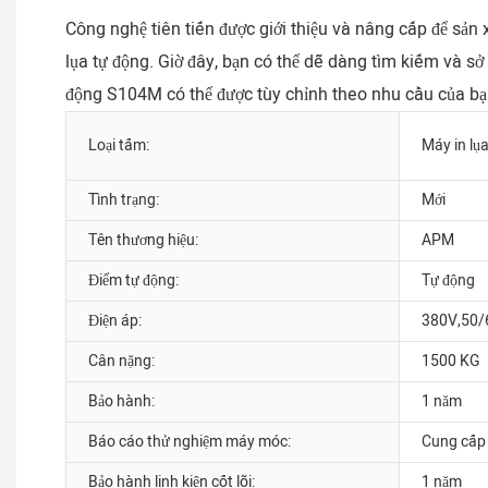
Công nghệ tiên tiến được giới thiệu và nâng cấp để sả
lụa tự động. Giờ đây, bạn có thể dễ dàng tìm kiếm và sở
động S104M có thể được tùy chỉnh theo nhu cầu của bạ
Loại tấm:
Máy in lụ
Tình trạng:
Mới
Tên thương hiệu:
APM
Điểm tự động:
Tự động
Điện áp:
380V,50
Cân nặng:
1500 KG
Bảo hành:
1 năm
Báo cáo thử nghiệm máy móc:
Cung cấp
Bảo hành linh kiện cốt lõi:
1 năm