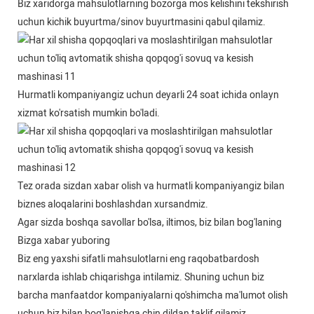
Biz xaridorga mahsulotlarning bozorga mos kelishini tekshirish
uchun kichik buyurtma/sinov buyurtmasini qabul qilamiz.
Hurmatli kompaniyangiz uchun deyarli 24 soat ichida onlayn
xizmat ko'rsatish mumkin bo'ladi.
Tez orada sizdan xabar olish va hurmatli kompaniyangiz bilan
biznes aloqalarini boshlashdan xursandmiz.
Agar sizda boshqa savollar bo'lsa, iltimos, biz bilan bog'laning
Bizga xabar yuboring
Biz eng yaxshi sifatli mahsulotlarni eng raqobatbardosh
narxlarda ishlab chiqarishga intilamiz. Shuning uchun biz
barcha manfaatdor kompaniyalarni qo'shimcha ma'lumot olish
uchun biz bilan bog'lanishga chin dildan taklif qilamiz.