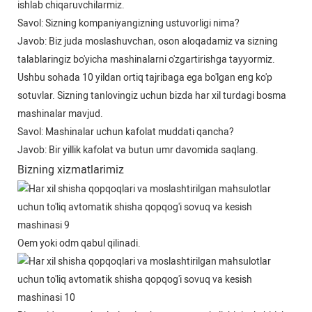
ishlab chiqaruvchilarmiz.
Savol: Sizning kompaniyangizning ustuvorligi nima?
Javob: Biz juda moslashuvchan, oson aloqadamiz va sizning
talablaringiz bo'yicha mashinalarni o'zgartirishga tayyormiz.
Ushbu sohada 10 yildan ortiq tajribaga ega bo'lgan eng ko'p
sotuvlar. Sizning tanlovingiz uchun bizda har xil turdagi bosma
mashinalar mavjud.
Savol: Mashinalar uchun kafolat muddati qancha?
Javob: Bir yillik kafolat va butun umr davomida saqlang.
Bizning xizmatlarimiz
Oem yoki odm qabul qilinadi.