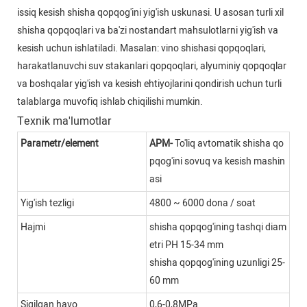
issiq kesish shisha qopqog'ini yig'ish uskunasi. U asosan turli xil
shisha qopqoqlari va ba'zi nostandart mahsulotlarni yig'ish va
kesish uchun ishlatiladi. Masalan: vino shishasi qopqoqlari,
harakatlanuvchi suv stakanlari qopqoqlari, alyuminiy qopqoqlar
va boshqalar yig'ish va kesish ehtiyojlarini qondirish uchun turli
talablarga muvofiq ishlab chiqilishi mumkin.
Texnik ma'lumotlar
Parametr/element
APM-
To'liq avtomatik shisha qo
pqog'ini sovuq va kesish mashin
asi
Yig'ish tezligi
4800 ~ 6000 dona / soat
Hajmi
shisha qopqog'ining tashqi diam
etri PH 15-34 mm
shisha qopqog'ining uzunligi 25-
60 mm
Siqilgan havo
0,6-0,8MPa