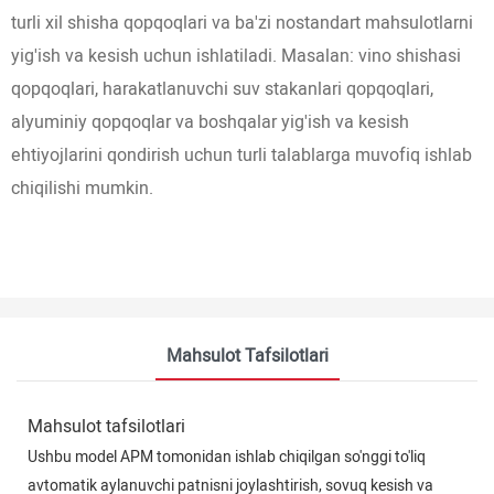
turli xil shisha qopqoqlari va ba'zi nostandart mahsulotlarni
yig'ish va kesish uchun ishlatiladi. Masalan: vino shishasi
qopqoqlari, harakatlanuvchi suv stakanlari qopqoqlari,
alyuminiy qopqoqlar va boshqalar yig'ish va kesish
ehtiyojlarini qondirish uchun turli talablarga muvofiq ishlab
chiqilishi mumkin.
Mahsulot Tafsilotlari
Mahsulot tafsilotlari
Ushbu model APM tomonidan ishlab chiqilgan so'nggi to'liq
avtomatik aylanuvchi patnisni joylashtirish, sovuq kesish va