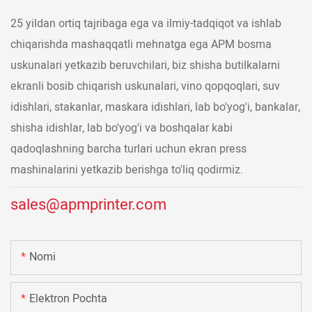
25 yildan ortiq tajribaga ega va ilmiy-tadqiqot va ishlab
chiqarishda mashaqqatli mehnatga ega APM bosma
uskunalari yetkazib beruvchilari, biz shisha butilkalarni
ekranli bosib chiqarish uskunalari, vino qopqoqlari, suv
idishlari, stakanlar, maskara idishlari, lab bo'yog'i, bankalar,
shisha idishlar, lab bo'yog'i va boshqalar kabi
qadoqlashning barcha turlari uchun ekran press
mashinalarini yetkazib berishga to'liq qodirmiz.
sales@apmprinter.com
Nomi
Elektron Pochta