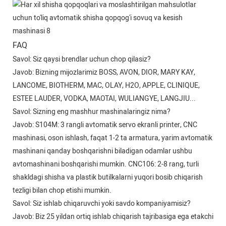
FAQ
Savol: Siz qaysi brendlar uchun chop qilasiz?
Javob: Bizning mijozlarimiz BOSS, AVON, DIOR, MARY KAY,
LANCOME, BIOTHERM, MAC, OLAY, H2O, APPLE, CLINIQUE,
ESTEE LAUDER, VODKA, MAOTAI, WULIANGYE, LANGJIU...
Savol: Sizning eng mashhur mashinalaringiz nima?
Javob: S104M: 3 rangli avtomatik servo ekranli printer, CNC
mashinasi, oson ishlash, faqat 1-2 ta armatura, yarim avtomatik
mashinani qanday boshqarishni biladigan odamlar ushbu
avtomashinani boshqarishi mumkin. CNC106: 2-8 rang, turli
shakldagi shisha va plastik butilkalarni yuqori bosib chiqarish
tezligi bilan chop etishi mumkin.
Savol: Siz ishlab chiqaruvchi yoki savdo kompaniyamisiz?
Javob: Biz 25 yildan ortiq ishlab chiqarish tajribasiga ega etakchi