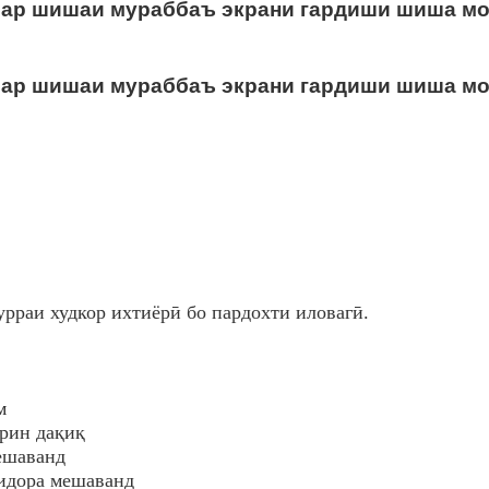
урраи худкор ихтиёрӣ бо пардохти иловагӣ.
м
арин дақиқ
мешаванд
 идора мешаванд