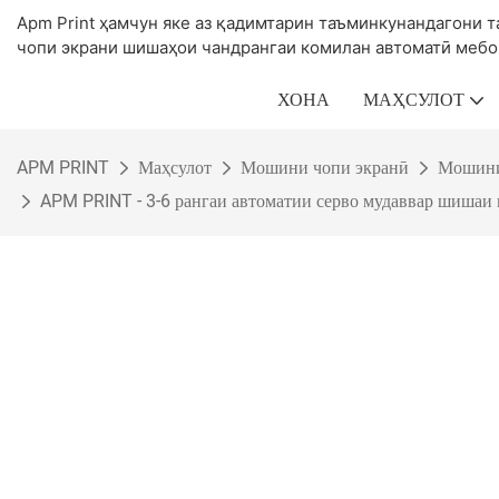
Apm Print ҳамчун яке аз қадимтарин таъминкунандагони 
чопи экрани шишаҳои чандрангаи комилан автоматӣ мебо
ХОНА
МАҲСУЛОТ
APM PRINT
Маҳсулот
Мошини чопи экранӣ
Мошини
APM PRINT - 3-6 рангаи автоматии серво мудаввар шишаи