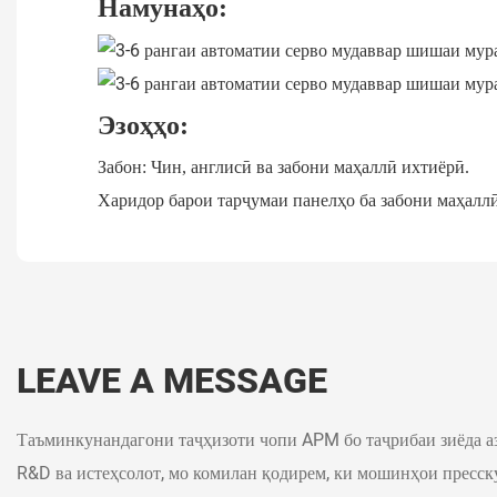
Намунаҳо:
Эзоҳҳо:
Забон: Чин, англисӣ ва забони маҳаллӣ ихтиёрӣ.
Харидор барои тарҷумаи панелҳо ба забони маҳалл
LEAVE A MESSAGE
Таъминкунандагони таҷҳизоти чопи APM бо таҷрибаи зиёда аз 
R&D ва истеҳсолот, мо комилан қодирем, ки мошинҳои пресск