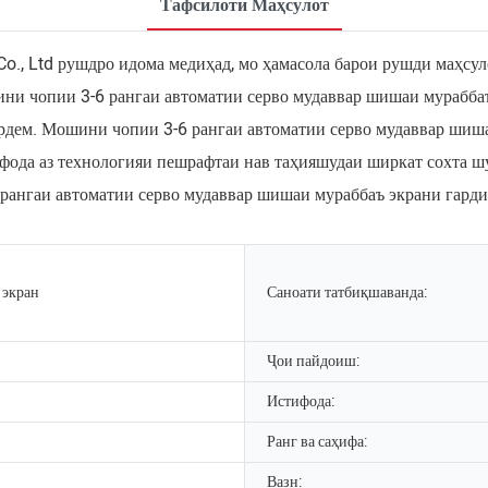
Тафсилоти Маҳсулот
o., Ltd рушдро идома медиҳад, мо ҳамасола барои рушди маҳсул
шини чопии 3-6 рангаи автоматии серво мудаввар шишаи мураб
ардем. Мошини чопии 3-6 рангаи автоматии серво мудаввар ши
фода аз технологияи пешрафтаи нав таҳияшудаи ширкат сохта шу
6 рангаи автоматии серво мудаввар шишаи мураббаъ экрани га
 экран
Саноати татбиқшаванда:
Ҷои пайдоиш:
Истифода:
Ранг ва саҳифа:
Вазн: