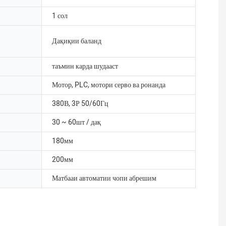
1 сол
Дақиқии баланд
таъмин карда шудааст
Мотор, PLC, мотори серво ва ронанда
380В, 3Р 50/60Гц
30 ~ 60шт / дақ
180мм
200мм
Матбааи автоматии чопи абрешим