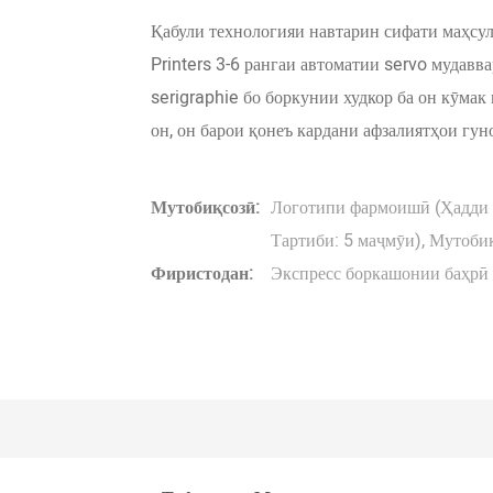
Қабули технологияи навтарин сифати маҳсул
Printers 3-6 рангаи автоматии servo муда
serigraphie бо боркунии худкор ба он кӯмак м
он, он барои қонеъ кардани афзалиятҳои гу
Мутобиқсозӣ:
Логотипи фармоишӣ (Ҳадди а
Тартиби: 5 маҷмӯи), Мутоби
Фиристодан:
Экспресс боркашонии баҳрӣ 