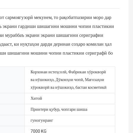
от сармоягузорӣ мекунем, то рақобатпазирии моро дар
баъ экрани гардиши шишагини мошини чопии пластикии
шаи мураббаъ экрани экрани шишагини сериграфии
дааст, ки нуқтаҳои дарди деринаи соҳаро комилан ҳал
рдиши шишагини мошини чопии пластикии сериграфӣ бо
Корхонаи истеҳсолӣ, Фабрикаи хӯрокворӣ
ва нӯшокиҳо, Дӯконҳои чопӣ, Мағозаҳои
хӯрокворӣ ва нӯшокиҳо, бастаи косметикӣ
Хитой
Принтери қубур, чопгари шиша
гуногунранг
7000 KG