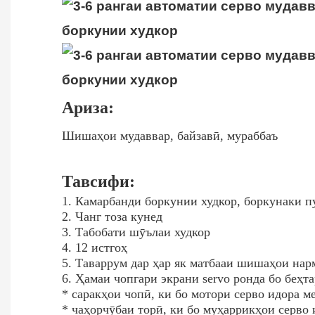
Ариза:
Шишаҳои мудаввар, байзавӣ, мураббаъ
Тавсифи:
1. Камарбанди боркунии худкор, боркунаки п
2. Чанг тоза кунед
3. Табобати шӯълаи худкор
4. 12 истгоҳ
5. Таваррум дар ҳар як матбааи шишаҳои нар
6. Ҳамаи чопгари экрани servo ронда бо беҳт
* саракҳои чопӣ, ки бо мотори серво идора 
* чаҳорчӯбаи торӣ, ки бо муҳаррикҳои серво