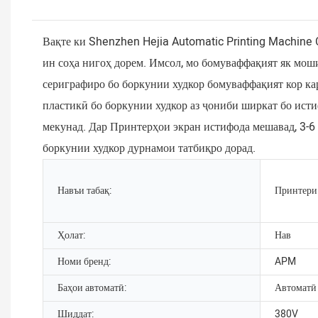
Вақте ки Shenzhen Hejia Automatic Printing Machine C
ин соҳа нигоҳ дорем. Имсол, мо бомуваффақият як мо
сериграфиро бо боркунии худкор бомуваффақият кор к
пластикӣ бо боркунии худкор аз ҷониби ширкат бо исти
мекунад. Дар Принтерҳои экран истифода мешавад, 3-
боркунии худкор дурнамои татбиқро дорад.
Навъи табақ:
Принтери
Ҳолат:
Нав
Номи бренд:
APM
Баҳои автоматӣ:
Автоматӣ
Шиддат:
380V