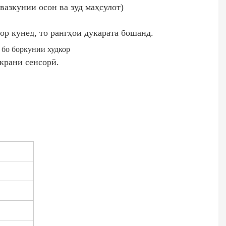
вазкунии осон ва зуд маҳсулот)
ор кунед, то рангҳои дукарата бошанд.
экрани сенсорӣ.