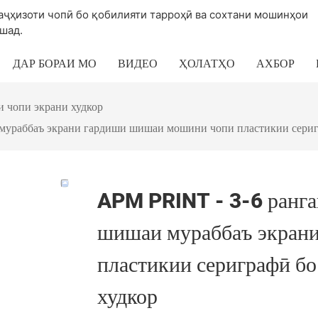
таҷҳизоти чопӣ бо қобилияти тарроҳӣ ва сохтани мошинҳои
шад.
ДАР БОРАИ МО
ВИДЕО
ҲОЛАТҲО
АХБОР
 чопи экрани худкор
 мураббаъ экрани гардиши шишаи мошини чопи пластикии сериг
APM PRINT - 3-6 рангаи
шишаи мураббаъ экран
пластикии сериграфӣ бо
худкор