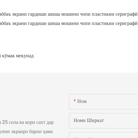
ӣ кӯмак мекунад
Ном
Номи Ширкат
25 сола ва кори сахт дар
унии экранро барои ҳама