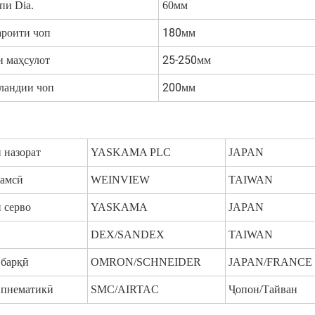
пи Dia.
60мм
180мм
ароити чоп
25-250мм
и маҳсулот
200мм
аландии чоп
 назорат
YASKAMA PLC
JAPAN
амсӣ
WEINVIEW
TAIWAN
 серво
YASKAMA
JAPAN
DEX/SANDEX
TAIWAN
 барқӣ
OMRON/SCHNEIDER
JAPAN/FRANCE
 пнематикӣ
SMC/AIRTAC
Ҷопон/Тайван