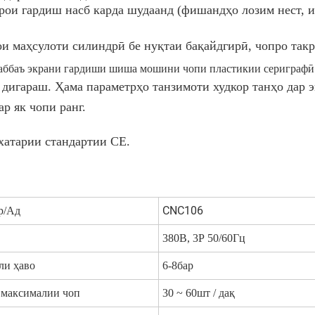
рои гардиш насб карда шудаанд (фишандҳо лозим нест, и
и маҳсулоти силиндрӣ бе нуқтаи бақайдгирӣ, чопро такр
ба дигараш. Ҳама параметрҳо танзимоти худкор танҳо дар 
р як чопи ранг.
хатарии стандартии CE.
CNC106
р/Ад
380В, 3Р 50/60Гц
ли ҳаво
6-8бар
 максималии чоп
30 ~ 60шт / дақ