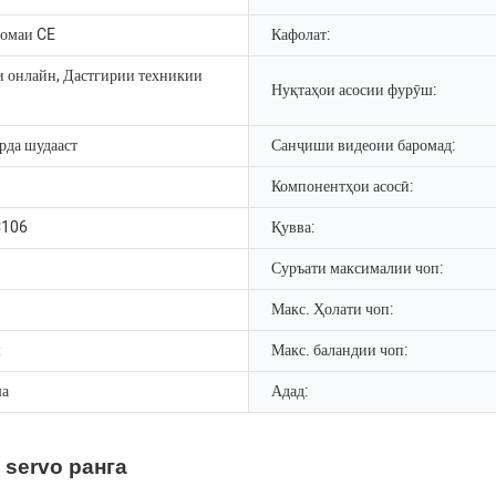
омаи CE
Кафолат:
 онлайн, Дастгирии техникии
Нуқтаҳои асосии фурӯш:
рда шудааст
Санҷиши видеоии баромад:
Компонентҳои асосӣ:
106
Қувва:
Суръати максималии чоп:
Макс. Ҳолати чоп:
м
Макс. баландии чоп:
ша
Адад:
 servo ранга