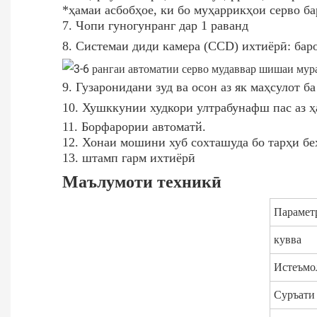
*ҳамаи асбобҳое, ки бо муҳаррикҳои серво ба
7. Чопи гуногунранг дар 1 раванд
8. Системаи диди камера (CCD) ихтиёрӣ: баро
9. Гузаронидани зуд ва осон аз як маҳсулот 
10. Хушккунии худкори ултрабунафш пас аз ҳа
11. Борфарории автоматй.
12. Хонаи мошини хуб сохташуда бо тарҳи бе
13. штамп гарм ихтиёрӣ
Маълумоти техникӣ
Парамет
кувва
Истеъмо
Суръати