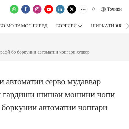
Точики
БО МО ТАМОС ГИРЕД
БОРГИРӢ
ШИРКАТИ VR
рафӣ бо боркунии автоматии чопгари худкор
 автоматии серво мудаввар
и гардиши шишаи мошини чопи
 боркунии автоматии чопгари