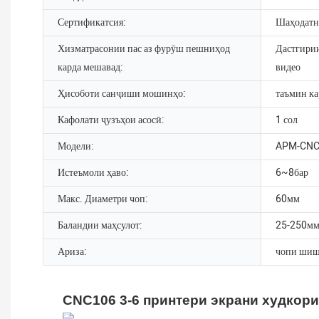
Сертификатсия:
Шаҳодатн
Хизматрасонии пас аз фурӯш пешниҳод
Дастгирии
карда мешавад:
видео
Ҳисоботи санҷиши мошинҳо:
таъмин ка
Кафолати ҷузъҳои асосӣ:
1 сол
Модели:
APM-CNC
Истеъмоли ҳаво:
6~8бар
Макс. Диаметри чоп:
60мм
Баландии маҳсулот:
25-250м
Ариза:
чопи ши
CNC106 3-6 принтери экрани худкори