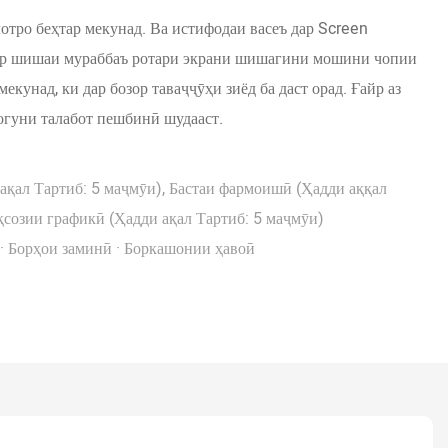
отро беҳтар мекунад. Ва истифодаи васеъ дар Screen
ввар шишаи мураббаъ ротари экрани шишагини мошини чопии
екунад, ки дар бозор таваҷҷӯҳи зиёд ба даст орад. Ғайр аз
ногуни талабот пешбинӣ шудааст.
қал Тартиб: 5 маҷмӯи), Бастаи фармоишӣ (Ҳадди аққал
қсозии графикӣ (Ҳадди ақал Тартиб: 5 маҷмӯи)
· Борҳои заминӣ · Боркашонии ҳавоӣ