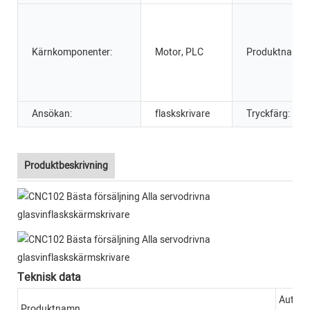
Kärnkomponenter:
Motor, PLC
Produktnamn:
Ansökan:
flaskskrivare
Tryckfärg:
Produktbeskrivning
Teknisk data
Automa
Produktnamn