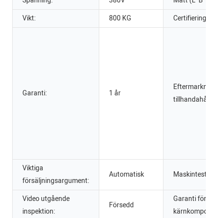
Spänning:
380V
Mått (L*B*H):
Vikt:
800 KG
Certifiering:
Eftermarknads
Garanti:
1 år
tillhandahållen
Viktiga
Automatisk
Maskintestrap
försäljningsargument:
Video utgående
Garanti för
Försedd
inspektion:
kärnkomponen