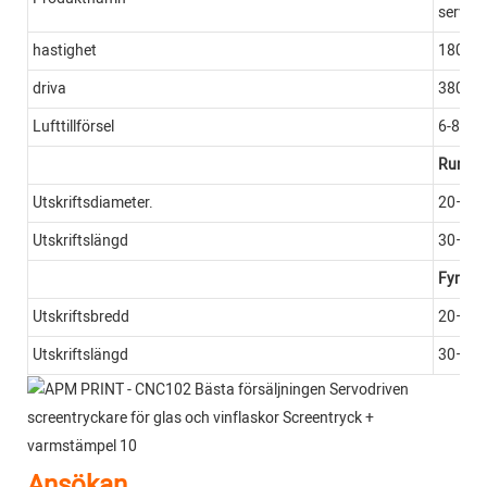
servosk
hastighet
1800–2
driva
380V, 
Lufttillförsel
6-8 bar
Rund b
Utskriftsdiameter.
20–10
Utskriftslängd
30–18
Fyrkan
Utskriftsbredd
20–10
Utskriftslängd
30–18
Ansökan