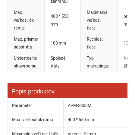
zahraničí
Max.
Maximálna
400 * 550
priem
veľkosť ôk
veľkosť
mm
mm
rámu:
tlače:
Max. priemer
Rýchlosť
100 mm
1380 
substrátu:
tlače:
Umiestnenie
Spojené
Typ
Nový 
showroomu:
štáty
marketingu:
2022
Popis produktov
Parameter
APM-S300M
Max. veľkosť ôk rámu
400 * 550 mm
Maximálna veľkosť tlače
priemer 70 mm