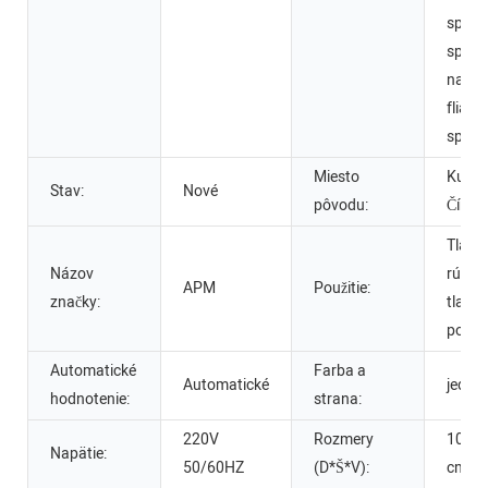
spolo
spolo
na vý
fliaš, 
spolo
Miesto
Kuang
Stav:
Nové
pôvodu:
Čína
Tlačia
Názov
rúrky,
APM
Použitie:
značky:
tlačia
pohár
Automatické
Farba a
Automatické
jedno
hodnotenie:
strana:
220V
Rozmery
105*
Napätie:
50/60HZ
(D*Š*V):
cm