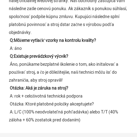
našej oficiálnej webovej stránky. Náš obchodný zástupca vám 
následne zašle cenovú ponuku. Ak zákazník s ponukou súhlasí, 
spoločnosť podpíše kúpnu zmluvu. Kupujúci následne splní 
platobnú povinnosť a stroj dstar začne s výrobou podľa 
objednávky.
Q:
Môžeme vytlačiť vzorky na kontrolu kvality?
 A: áno
Q:
Existuje prevádzkový výcvik?
Áno, ponúkame bezplatné školenie o tom, ako inštalovať a 
používať stroj, a čo je dôležitejšie, naši technici môžu ísť do 
zahraničia, aby stroj opravili!
Otázka: Aká je záruka na stroj?
 A: rok + celoživotná technická podpora
 Otázka: Ktoré platobné položky akceptujete?
A: L/C (100% neodvolateľná pohľadávka) alebo T/T (40% 
záloha + 60% zostatok pred dodaním)