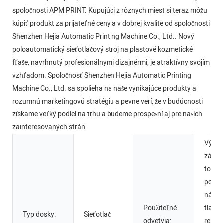
spoločnosti APM PRINT. Kupujúci z rôznych miest si teraz môžu
kúpiť produkt za prijateľné ceny a v dobrej kvalite od spoločnosti
Shenzhen Hejia Automatic Printing Machine Co., Ltd.. Nový
poloautomatický sieťotlačový stroj na plastové kozmetické
fľaše, navrhnutý profesionálnymi dizajnérmi, je atraktívny svojím
vzhľadom. Spoločnosť Shenzhen Hejia Automatic Printing
Machine Co., Ltd. sa spolieha na naše vynikajúce produkty a
rozumnú marketingovú stratégiu a pevne verí, že v budúcnosti
získame veľký podiel na trhu a budeme prospešní aj pre našich
zainteresovaných strán.
Výrob
závod
továr
potra
nápoj
Použiteľné
tlačia
Typ dosky:
Sieťotlač
odvetvia:
rekla