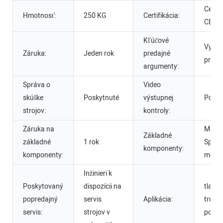
Certif
Hmotnosť:
250 KG
Certifikácia:
CE
Kľúčové
Vyso
Záruka:
Jeden rok
predajné
presn
argumenty:
Správa o
Video
skúške
Poskytnuté
výstupnej
Posky
strojov:
kontroly:
Záruka na
Motor
Základné
základné
1 rok
Spaľo
komponenty:
komponenty:
motor
Inžinieri k
Poskytovaný
dispozícii na
tlač 
popredajný
servis
Aplikácia:
trubíc,
servis:
strojov v
pohár