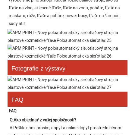
výrobe sme plne schopní dodať rôzne baliace stroje, ako sú 
fľaše na víno, sklenené fľaše, fľaše na vodu, poháre, fľaše na 
maskaru, rúže, fľaše a poháre, power boxy, fľaše na šampón, 
sudy atď.
Fotografie z výstavy
FAQ
FAQ
Q:
Ako objednať z vašej spoločnosti?
A:
Pošlite nám, prosím, dopyt a online dopyt prostredníctvom 