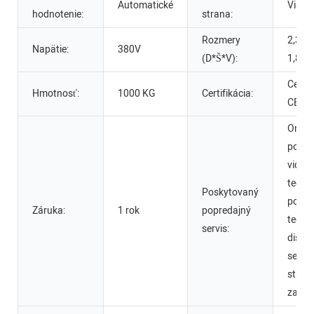
Automatické
Viacf
hodnotenie:
strana:
Rozmery
2,3 x 
Napätie:
380V
(D*Š*V):
1,86 
Certif
Hmotnosť:
1000 KG
Certifikácia:
CE
Onlin
podpo
video
techn
Poskytovaný
podpo
Záruka:
1 rok
popredajný
techni
servis:
dispoz
servis
strojo
zahran