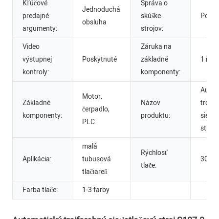
Kľúčové
Správa o
Jednoduchá
predajné
skúške
Posky
obsluha
argumenty:
strojov:
Video
Záruka na
výstupnej
Poskytnuté
základné
1 rok
kontroly:
komponenty:
Autom
Motor,
Základné
Názov
trojfa
čerpadlo,
komponenty:
produktu:
sieťot
PLC
stroj 
malá
Rýchlosť
Aplikácia:
tubusová
3000 
tlače:
tlačiareň
Farba tlače:
1-3 farby