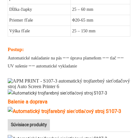
Dĺžka čiapky
25 – 60 mm
Priemer fľaše
Φ20-65 mm
Výška fľaše
25 – 150 mm
Postup:
——
——
——
Automatické nakladanie na pás
úprava plameňom
tlač
——
UV sušenie
automatické vykladanie
Balenie a doprava
Súvisiace produkty