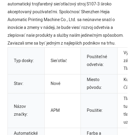
automatický trojfarebný sieťotlačový stroj S107-3 široko
akceptovaný používateľmi. Spoločnosť Shenzhen Hejia
Automatic Printing Machine Co., Ltd. sa neúnavne snaží o
inovácie a zmeny v nádeji, že bude viesť rozvoj odvetvia a
zlepšovať naše produkty a služby naším jedinečným spôsobom.
Zaviazali sme sa byť jedným z najlepších podnikov na trhu.
Výrob
Použiteľné
Typ dosky:
Sieťotlač
závod
odvetvia:
Tlačia
Miesto
Kuang
Stav:
Nové
pôvodu:
Čína
Tlačia
Názov
tuby,
APM
Použitie:
značky:
tlačia
uzáve
Automatické
Farba a