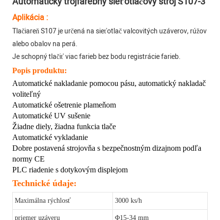
Automatický trojfarebný sieťotlačový stroj S107-3
Aplikácia
:
Tlačiareň S107 je určená na sieťotlač valcovitých uzáverov, rúžov
​​alebo obalov na perá.
Je schopný tlačiť viac farieb bez bodu registrácie farieb.
Popis produktu:
Automatické nakladanie pomocou pásu, automatický nakladač
voliteľný
Automatické ošetrenie plameňom
Automatické UV sušenie
Žiadne diely, žiadna funkcia tlače
Automatické vykladanie
Dobre postavená strojovňa s bezpečnostným dizajnom podľa
normy CE
PLC riadenie s dotykovým displejom
Technické údaje:
Maximálna rýchlosť
3000 ks/h
priemer uzáveru
Φ15-34 mm