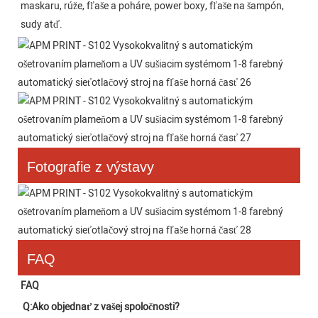
maskaru, rúže, fľaše a poháre, power boxy, fľaše na šampón, 
sudy atď.
Fotografie z výstavy
FAQ
FAQ
Q:
Ako objednať z vašej spoločnosti?