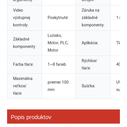
Video
Záruka na
výstupnej
Poskytnuté
základné
1 rok
kontroly:
komponenty:
Ložisko,
Základné
Motor, PLC,
Aplikácia:
Tlač f
komponenty:
Motor
Rýchlosť
Farba tlače:
1~8 farieb
4000 
tlače:
Maximálna
priemer 100
UV su
veľkosť
Sušička:
mm
sušičk
tlače:
Popis produktov