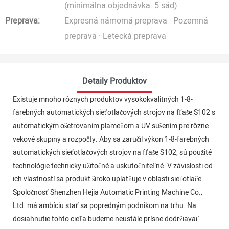
(minimálna objednávka: 5 sád)
Preprava:
Expresná námorná preprava · Pozemná
preprava · Letecká preprava
Detaily Produktov
Existuje mnoho rôznych produktov vysokokvalitných 1-8-
farebných automatických sieťotlačových strojov na fľaše S102 s
automatickým ošetrovaním plameňom a UV sušením pre rôzne
vekové skupiny a rozpočty. Aby sa zaručil výkon 1-8-farebných
automatických sieťotlačových strojov na fľaše S102, sú použité
technológie technicky užitočné a uskutočniteľné. V závislosti od
ich vlastností sa produkt široko uplatňuje v oblasti sieťotlače.
Spoločnosť Shenzhen Hejia Automatic Printing Machine Co.,
Ltd. má ambíciu stať sa popredným podnikom na trhu. Na
dosiahnutie tohto cieľa budeme neustále prísne dodržiavať