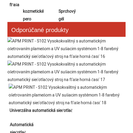
fľaša
kozmetické 
Sprchový 
pero
gél
Odporúčané produkty
Univerzálna automatická sieťotlač
Automatická 
sieťotlač 