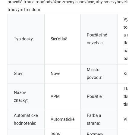
pravidlá trhu a robiť odvážne zmeny a inovácie, aby sme vyhoveli
trhovým trendom.
Výrob
továr
Použiteľné
a nápo
Typ dosky:
Sieťotlač
odvetvia:
tlačia
na výr
balia
Miesto
Stav:
Nové
Kuang
pôvodu:
Tlačia
Názov
APM
Použitie:
tlačia
značky:
tlačia
Automatické
Farba a
Automatické
Viacf
hodnotenie:
strana:
380V,
Rozmery