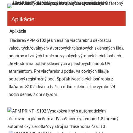
Aplikácie
Aplikácia
Tlačiareň APM-S102 je určená na viacfarebnú dekoráciu 
valcovitých/oválnych/štvorcových/plastových sklenených fliaš, 
pohárov a tvrdých trubíc pri vysokých výrobných rýchlostiach. 
Je vhodná na potlač sklenených a plastových nádob UV 
atramentom. Pre viacfarebnú potlač valcovitých fliaš je 
potrebný registračný bod. Spoľahlivosť a rýchlosť robia z 
tlačiarne S102 ideálnu tlač na offline alebo inline výrobu 24 
hodín denne, 7 dní v týždni.