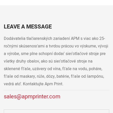
LEAVE A MESSAGE
Dodávatelia tlačiarenských zariadení APM s viac ako 25-
ročnými skúsenosťami a tvrdou prácou vo výskume, vývoji
a výrobe, sme plne schopní dodať sieťotlačové stroje pre
všetky druhy obalov, ako sú sieťotlačové stroje na
sklenené fľaše, uzávery od vína, fľaše na vodu, poháre,
fľaše od maskary, rúže, dózy, batérie, fľaše od šampónu,
vedrá atď. Kontaktujte Apm Print.
sales@apmprinter.com