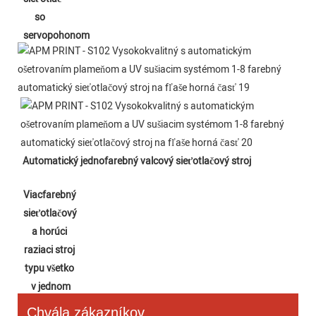
so 
servopohonom
Automatický jednofarebný valcový sieťotlačový stroj
Viacfarebný 
sieťotlačový 
a horúci 
raziaci stroj 
typu všetko 
v jednom
Chvála zákazníkov