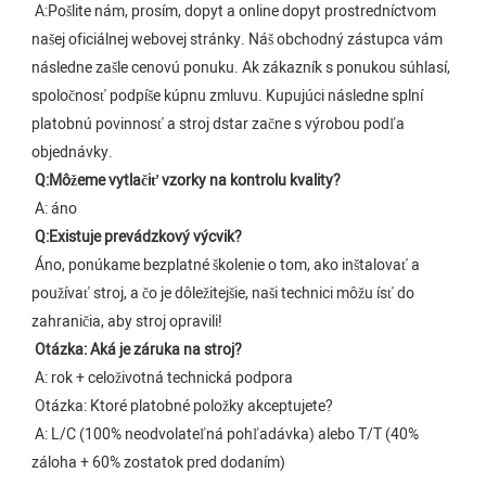
A:
Pošlite nám, prosím, dopyt a online dopyt prostredníctvom 
našej oficiálnej webovej stránky. Náš obchodný zástupca vám 
následne zašle cenovú ponuku. Ak zákazník s ponukou súhlasí, 
spoločnosť podpíše kúpnu zmluvu. Kupujúci následne splní 
platobnú povinnosť a stroj dstar začne s výrobou podľa 
objednávky.
Q:
Môžeme vytlačiť vzorky na kontrolu kvality?
 A: áno
Q:
Existuje prevádzkový výcvik?
Áno, ponúkame bezplatné školenie o tom, ako inštalovať a 
používať stroj, a čo je dôležitejšie, naši technici môžu ísť do 
zahraničia, aby stroj opravili!
Otázka: Aká je záruka na stroj?
 A: rok + celoživotná technická podpora
 Otázka: Ktoré platobné položky akceptujete?
A: L/C (100% neodvolateľná pohľadávka) alebo T/T (40% 
záloha + 60% zostatok pred dodaním)