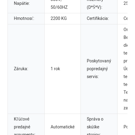
Napätie:
2500
50/60HZ
(D*Š*V):
Hmotnosť:
2200 KG
Certifikácia:
Certif
Onlin
Bezpl
diely, 
teréne
Poskytovaný
prevád
Záruka:
1 rok
popredajný
Údržb
servis:
teréne
techn
Techni
na ser
zahran
Kľúčové
Správa o
predajné
Automatické
skúške
Posky
argumenty:
strojov: