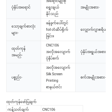
အရောင်မျိုးစုံ
ပုံနှိပ်အရောင်
ရွေးချယ်
အမျိုးအစား-
နိုင်သည်
ဖန်ခွက်ပေါ်တွင်
သော့ချက်စာလုံး
foil တံဆိပ်ရိုက်
လျှောက်လွှာဧရိယာ-
များ-
ခြင်း။
CNC106
ထုတ်ကုန်
အလိုအလျောက်
ပုံနှိပ်အရွယ်အစား-
အမည်-
ပုံနှိပ်စက်
အလိုအလျောက်
Silk Screen
ပစ္စည်း-
စက်အမျိုးအစား-
Printing
စာနယ်ဇင်း
ထုတ်ကုန်ဖော်ပြချက်
ကန့်သတ်ချက်
CNC106