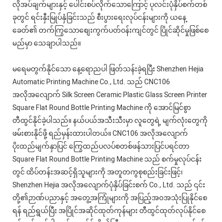
လိုအပ်ချက်များနှင့် ပေါင်းစပ်လိုက်သောကြောင့် ပုလင်းပုံနှိပ်စက်တစ်
ခုတွင် ရင်းနှီးမြုပ်နှံခြင်းသည် စီးပွားရေးလုပ်ငန်းများကို ယနေ့
ခေတ်၏ တက်ကြွသောစျေးကွက်ပတ်ဝန်းကျင်တွင် ပြိုင်ဆိုင်မှုဖြစ်စေ
မည်မှာ သေချာပါသည်။
မရေမတွက်နိုင်သော နေ့ရောညပါ ဖြတ်သန်းခဲ့ရပြီး Shenzhen Hejia
Automatic Printing Machine Co., Ltd. သည် CNC106
အလိုအလျောက် Silk Screen Ceramic Plastic Glass Screen Printer
Square Flat Round Bottle Printing Machine ကို အောင်မြင်စွာ
တီထွင်နိုင်ခဲ့ပါသည်။ နယ်ပယ်အသီးသီးမှာ လူတွေရဲ့ မျက်လုံးတွေကို
ဖမ်းစားနိုင်ဖို့ ရည်မှန်းထားပါတယ်။ CNC106 အလိုအလျောက်
ပိုးထည်မျက်နှာပြင် ကြွေထည်ပလပ်စတစ်ဖန်သားပြင်ပရင်တာ
Square Flat Round Bottle Printing Machine သည် စက်မှုလုပ်ငန်း
တွင် ထိပ်တန်းအဆင့်ရှိသူများကို အတူတကွစုစည်းခြင်းဖြင့်၊
Shenzhen Hejia အလိုအလျောက်ပုံနှိပ်ခြင်းစက် Co., Ltd. သည် ၎င်း
တို့၏ဉာဏ်ပညာနှင့် အတွေ့အကြုံများကို အပြည့်အ၀အသုံးပြုနိုင်စေ
ရန် ရည်ရွယ်ပြီး အပြိုင်အဆိုင်ထုတ်ကုန်များ တီထွင်ထုတ်လုပ်နိုင်စေ