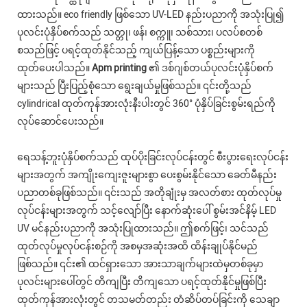
ထားသည်။ eco friendly ဖြစ်သော UV-LED နည်းပညာကို အသုံးပြု၍
ပုလင်းပုံနှိပ်စက်သည် သတ္တု၊ ဖန်၊ စက္ကူ၊ သစ်သား၊ ပလပ်စတစ်
စသည်ဖြင့် ပရင့်ထုတ်နိုင်သည့် ကျယ်ပြန့်သော ပစ္စည်းများကို
ထုတ်ပေးပါသည်။
Apm printing
၏ ဒစ်ဂျစ်တယ်ပုလင်းပုံနှိပ်စက်
များသည် ပြီးပြည့်စုံသော ရွေးချယ်မှုဖြစ်သည်။ ၎င်းတို့သည်
cylindrical ထုတ်ကုန်အားလုံးနီးပါးတွင် 360° ပုံနှိပ်ခြင်းစွမ်းရည်ကို
လုပ်ဆောင်ပေးသည်။
ရေသန့်ဘူးပုံနှိပ်စက်သည် ထုပ်ပိုးခြင်းလုပ်ငန်းတွင် စီးပွားရေးလုပ်ငန်း
များအတွက် အကျိုးကျေးဇူးများစွာ ပေးစွမ်းနိုင်သော ခေတ်မီနည်း
ပညာတစ်ခုဖြစ်သည်။ ၎င်းသည် အတိုချုံးမှ အလတ်စား ထုတ်လုပ်မှု
လုပ်ငန်းများအတွက် သင့်လျော်ပြီး နောက်ဆုံးပေါ် စွမ်းအင်နိမ့် LED
UV မင်နည်းပညာကို အသုံးပြုထားသည်။ ဤစက်ဖြင့်၊ သင်သည်
ထုတ်လုပ်မှုလုပ်ငန်းစဉ်ကို အစမှအဆုံးအထိ ထိန်းချုပ်နိုင်မည်
ဖြစ်သည်။ ၎င်း၏ ထင်ရှားသော အားသာချက်များထဲမှတစ်ခုမှာ
ပုလင်းများပေါ်တွင် တိကျပြီး တိကျသော ပရင့်ထုတ်နိုင်မှုဖြစ်ပြီး
ထုတ်ကုန်အားလုံးတွင် တသမတ်တည်း တံဆိပ်တပ်ခြင်းကို သေချာ