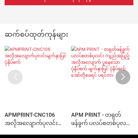
ဆက်စပ်ထုတ်ကုန်များ
APMPRINT-CNC106
APM PRINT - တရုတ်
အလိုအလျောက်ပုလင်း
ဖန်ခွက် ပလပ်စတစ်ပုလင်း
မျက်နှာပြင်ပုံနှိပ်စက်
ကျည်အပြည့်