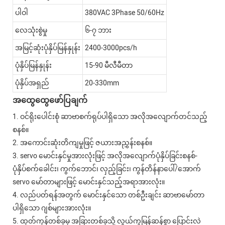
ပါဝါ
380VAC 3Phase 50/60Hz
လေသုံးစွဲမှု
၆-၇ ဘား
အမြင့်ဆုံးပုံနှိပ်မြန်နှုန်း
2400-3000pcs/h
ပုံနှိပ်မြန်နှုန်း
15-90 မီလီမီတာ
ပုံနှိပ်အရှည်
20-330mm
အထွေထွေဖော်ပြချက်
1. ဝင်ရိုးပေါင်းစုံ ဆာဗာစက်ရုပ်ပါရှိသော အလိုအလျောက်တင်သည့်
စနစ်။
2. အကောင်းဆုံးတိကျမှုဖြင့် ဇယားအညွှန်းစနစ်။
3. servo မောင်းနှင်မှုအားလုံးဖြင့် အလိုအလျောက်ပုံနှိပ်ခြင်းစနစ်-
ပုံနှိပ်စက်ခေါင်း၊ ကွက်ဘောင်၊ လှည့်ခြင်း၊ ကွန်တိန်နာပေါ်/အောက်
servo မော်တာများဖြင့် မောင်းနှင်သည့်အရာအားလုံး။
4. လည်ပတ်ရန်အတွက် မောင်းနှင်သော တစ်ဦးချင်း ဆာဗာမော်တာ
ပါရှိသော ဂျစ်များအားလုံး။
5. ထုတ်ကုန်တစ်ခုမှ အခြားတစ်ခုသို့ လွယ်ကူမြန်ဆန်စွာ ပြောင်းလဲ