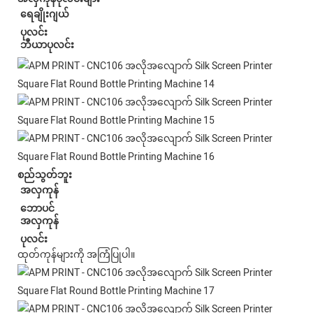
ရေချိုးဂျယ်
ပုလင်း
ဘီယာပုလင်း
စည်သွတ်ဘူး
အလှကုန်
ဘောပင်
အလှကုန်
ပုလင်း
ထုတ်ကုန်များကို အကြံပြုပါ။