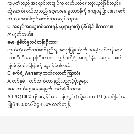
ကုမ္ပဏီသည် အရောင်းစာချုပ်ကို လက်မှတ်ရေးထိုးမည်ဖြစ်သည်။
ထို့နောက်၊ ဝယ်သူသည် ငွေပေးချေမှုတာဝန်ကို ကျေပွန်ပြီး dstar စက်
သည် အော်ဒါတွင် စတင်ထုတ်လုပ်သည်။
Q: အရည်အသွေးစစ်ဆေးရန် နမူနာများကို ပုံနှိပ်နိုင်ပါသလား။
A: ဟုတ်တယ်။
မေး- ခွဲစိတ်မှုသင်တန်းရှိလား။
ဟုတ်ကဲ့၊ စက်တပ်ဆင်နည်းနဲ့ အသုံးပြုနည်းကို အခမဲ့ သင်တန်းပေး
ထားပြီး ပိုအရေးကြီးတာက၊ ကျွန်ုပ်တို့ရဲ့ အင်ဂျင်နီယာတွေဟာ စက်
ပြင်ဖို့ နိုင်ငံရပ်ခြားကို သွားနိုင်ပါတယ်။
Q: စက်ရဲ့ Warranty ဘယ်လောက်ကြာလဲ။
A: တစ်နှစ် + တစ်သက်တာ နည်းပညာပံ့ပိုးမှုများ
မေး- ဘယ်ငွေပေးချေမှုကို လက်ခံပါသလဲ။
A: L/C (100% ပြန်မလွှဲနိုင်သောမြင်ကွင်း) သို့မဟုတ် T/T (ပေးပို့ခြင်းမ
ပြုမီ 40% စပေါ်ငွေ + 60% လက်ကျန်)