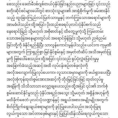
စေသည်။ ခေတ်မီဒစ်ဂျစ်တယ်ပုံနှိပ်ခြင်းနည်းပညာများဖြင့်၊ ၎င်းသည်
စတိုးဆိုင်စင်များပေါ်တွင် စားသုံးသူများ၏ အာရုံစိုက်မှုကို ဖမ်းစားနိုင်
သည့် ထူးခြားကြည်လင်ပြတ်သားမှုနှင့် တက်ကြွသောအရောင်များကို
အာမခံပါသည်။ ထို့အပြင်၊ ပိုးထည်စခရင်ပုလင်းပုံနှိပ်စက်သည်
နေရောင်ခြည် သို့မဟုတ် အစိုဓာတ်နှင့် ထိတွေ့မှုကဲ့သို့ ကြမ်းတမ်း
သောအခြေအနေများတွင်ပင် အရောင်မှိန်ခြင်း သို့မဟုတ် ညစ်ညမ်း
ခြင်းတို့ကို ခံနိုင်ရည်ရှိပြီး သာလွန်ကောင်းမွန်ပါသည်။ ယင်းက ကုမ္ပဏီ
များအတွက် ကြာရှည်စွာ မြင်နိုင်စွမ်းနှင့် အမှတ်တံဆိပ် အသိအမှတ်ပြု
မှုကို ဖြစ်ပေါ်စေသည်။ ထို့အပြင်၊ ၎င်းသည် ရုပ်ပုံလွှဲပြောင်းမှုမှ
အခြောက်ခံသည့်အဆင့်အထိ လုပ်ငန်းစဉ်တစ်ခုလုံးကို
အလိုအလျောက်ပြုလုပ်ပေးကာ၊ လူသားအမှားများကို ဖယ်ရှားပေးပြီး
အလုံးစုံကုန်ထုတ်စွမ်းအားအဆင့်ကို တိုးမြှင့်ခြင်းဖြင့် ထုတ်လုပ်မှု
အချိန်ကို သိသိသာသာ လျှော့ချပေးသည်။ ထို့အပြင် ၎င်း၏ ဘက်စုံ
စွမ်းဆောင်နိုင်မှုသည် ပုံနှိပ်အရည်အသွေး သို့မဟုတ် အရှိန်အဟုန်ကို
မထိခိုက်စေဘဲ ပုလင်းပုံသဏ္ဍာန်နှင့် အရွယ်အစားအမျိုးမျိုးအတွက်
စိတ်ကြိုက်ရွေးချယ်စရာများကို ခွင့်ပြုပေးပါသည်။ အသုံးပြုရ
လွယ်ကူသော အင်တာဖေ့စ်များနှင့် ပြုပြင်ထိန်းသိမ်းရလွယ်ကူသော