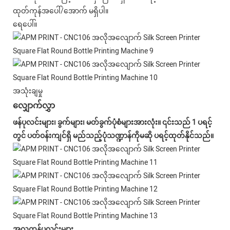
ထုတ်ကုန်အပေါ်/အောက် မရှိပါ။
ရေပေါ်။
အသုံးချမှု
လျှောက်လွှာ
ဖန်ပုလင်းများ၊ ခွက်များ၊ မတ်ခွက်ပုံစံများအားလုံး။ ၎င်းသည် 1 ပရင့်
တွင် ပတ်၀န်းကျင်ရှိ မည်သည့်ပုံသဏ္ဍာန်ကိုမဆို ပရင့်ထုတ်နိုင်သည်။
အလှကုန်ပုလင်းများ