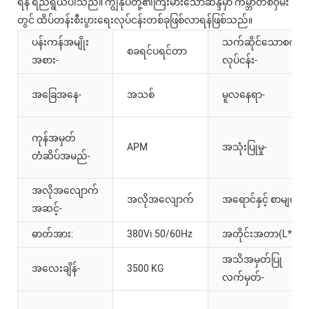
ရန် ရည်ရွယ်ပါသည်။ ကျွန်ုပ်တို့၏ကြီးမားသောဆန္ဒမှာ ကမ္ဘာတစ်ဝှမ်း
တွင် ထိပ်တန်းစီးပွားရေးလုပ်ငန်းတစ်ခုဖြစ်လာရန်ဖြစ်သည်။
ပန်းကန်အမျိုး
သက်ဆိုင်သောစက်မှု
စခရင်ပရင်တာ
အစား-
လုပ်ငန်း-
အခြေအနေ-
အသစ်
မူလနေရာ-
ကုန်အမှတ်
APM
အသုံးပြုမှု-
တံဆိပ်အမည်-
အလိုအလျောက်
အလိုအလျောက်
အရောင်နှင့် စာမျက်နှ
အဆင့်-
ဓာတ်အား:
380V၊ 50/60Hz
အတိုင်းအတာ(L*W*H
အသိအမှတ်ပြု
အလေးချိန်-
3500 KG
လက်မှတ်-