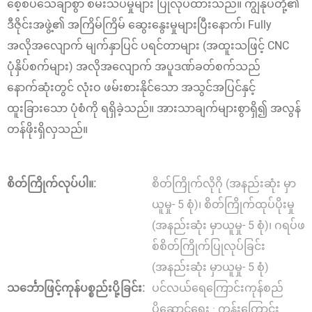
စေ့စပ်သေချာစွာ စမ်းသပ်မှုများ ပြုလုပ်ထားသည်။ ကျွန်ုပ်တို့၏
ဒီဇိုင်းအဖွဲ့၏ အကြိမ်ကြိမ် ဆွေးနွေးမှုများပြီးနောက်၊ Fully
အလိုအလျောက် မျက်နှာပြင် ပရင်တာများ (အထူးသဖြင့် CNC
ပုံနှိပ်စက်များ) အလိုအလျောက် အပူဒဏ်ခတ်စက်သည်
နောက်ဆုံးတွင် လုံးဝ ဖမ်းစားနိုင်သော အသွင်အပြင်နှင့်
ထူးခြားသော ပုံစံကို ရရှိခဲ့သည်။ အားသာချက်များစွာရှိ၍ အလွန်
တန်ဖိုးရှိလှသည်။
စိတ်ကြိုက်လုပ်ပါ။:
စိတ်ကြိုက်လိုဂို (အနည်းဆုံး မှာ
ယူမှု- 5 စုံ)၊ စိတ်ကြိုက်ထုပ်ပိုးမှု
(အနည်းဆုံး မှာယူမှု- 5 စုံ)၊ ဂရပ်ဖ
စ်စိတ်ကြိုက်ပြုလုပ်ခြင်း
(အနည်းဆုံး မှာယူမှု- 5 စုံ)
သင်္ဘောဖြင့်ကုန်ပစ္စည်းပို့ခြင်း:
ပင်လယ်ရေကြောင်းကုန်စည်
ပို့ဆောင်ရေး · ကုန်းကြောင်း