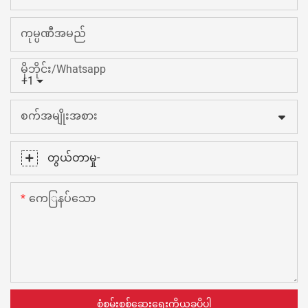
ကုမ္ပဏီအမည်
မိုဘိုင်း/Whatsapp
+1
စက်အမျိုးအစား
တွယ်တာမှု-
ကေြနပ်သော
စုံစမ်းစစ်ဆေးရေးကိုယခုပို့ပါ