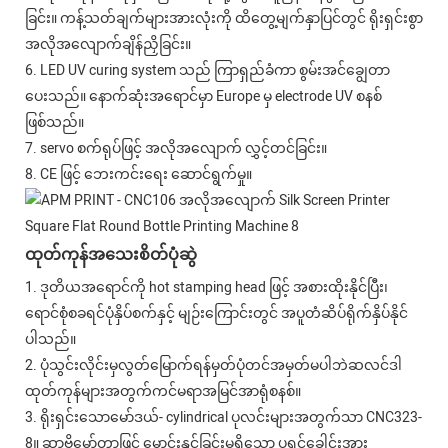
ခြင်း။ ကန့်သတ်ချက်များအားလုံးကို ထိတွေ့မျက်နှာပြင်တွင် ရိုးရှင်းစွာ
အလိုအလျောက်ချိန်ညှိခြင်း။
6. LED UV curing system သည် ကြာရှည်ခံကာ စွမ်းအင်ချွေတာ
ပေးသည်။ နောက်ဆုံးအရောင်မှာ Europe မှ electrode UV စနစ်
ဖြစ်သည်။
7. servo စက်ရုပ်ဖြင့် အလိုအလျောက် လွှင့်တင်ခြင်း။
8. CE ဖြင့် ဘေးကင်းရေး ဆောင်ရွက်မှု။
ထုတ်ကုန်အသေးစိတ်ပုံဆွဲ
1. ဒုတိယအရောင်ကို hot stamping head ဖြင့် အစားထိုးနိုင်ပြီး၊
ရောင်စုံစခရင်ပုံနှိပ်စက်နှင့် မျဉ်းကြောင်းတွင် အပူတံဆိပ်ရိုက်နှိပ်နိုင်
ပါသည်။
2. ပုံသွင်းလိုင်းမှလွတ်မြောက်ရန်မှတ်ပုံတင်အမှတ်မပါဘဲဆလင်ဒါ
ထုတ်ကုန်များအတွက်ကင်မရာအမြင်အာရုံစနစ်။
3. ရိုးရှင်းသောမော်ဒယ်- cylindrical ပုလင်းများအတွက်သာ CNC323-
8။ ဆာဗိုမော်တာဖြင့် မောင်းနှင်ခြင်းမရှိသော ပရင့်ခေါင်းအား