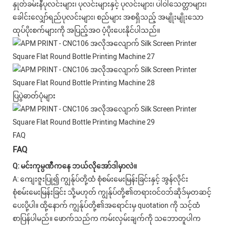
နှုတ်ခမ်းနီပုလင်းများ၊ ပုလင်းများနှင့် ပုလင်းများ၊ ပါဝါသေတ္တာများ၊
ခေါင်းလျှော်ရည်ပုလင်းများ၊ စည်များ အစရှိသည့် အမျိုးမျိုးသော
ထုပ်ပိုးစက်များကို အပြည့်အ၀ ပံ့ပိုးပေးနိုင်ပါသည်။
ပြပွဲဓာတ်ပုံများ
FAQ
FAQ
Q: မင်းကုမ္ပဏီကနေ ဘယ်လိုအော်ဒါမှာလဲ။
A: ကျေးဇူးပြု၍ ကျွန်ုပ်တို့ထံ စုံစမ်းမေးမြန်းခြင်းနှင့် အွန်လိုင်း
စုံစမ်းမေးမြန်းခြင်း သို့မဟုတ် ကျွန်ုပ်တို့၏တရားဝင်ဝဘ်ဆိုဒ်မှတဆင့်
ပေးပို့ပါ။ ထို့နောက် ကျွန်ုပ်တို့၏အရောင်းမှ quotation ကို သင့်ထံ
စာပြန်ပါမည်။ ဖောက်သည်က ကမ်းလှမ်းချက်ကို သဘောတူပါက