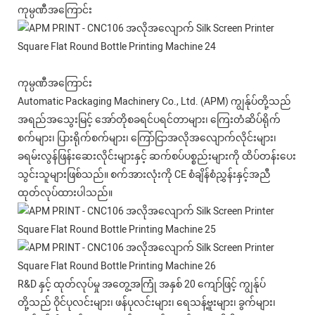
ကုမ္ပဏီအကြောင်း
ကုမ္ပဏီအကြောင်း
Automatic Packaging Machinery Co., Ltd. (APM) ကျွန်ုပ်တို့သည်
အရည်အသွေးမြင့် အော်တိုစခရင်ပရင်တာများ၊ ကြေးတံဆိပ်ရိုက်
စက်များ၊ ပြားရိုက်စက်များ၊ ကြော်ငြာအလိုအလျောက်လိုင်းများ၊
ခရမ်းလွန်ဖြန်းဆေးလိုင်းများနှင့် ဆက်စပ်ပစ္စည်းများကို ထိပ်တန်းပေး
သွင်းသူများဖြစ်သည်။ စက်အားလုံးကို CE စံချိန်စံညွှန်းနှင့်အညီ
ထုတ်လုပ်ထားပါသည်။
R&D နှင့် ထုတ်လုပ်မှု အတွေ့အကြုံ အနှစ် 20 ကျော်ဖြင့် ကျွန်ုပ်
တို့သည် ဝိုင်ပုလင်းများ၊ ဖန်ပုလင်းများ၊ ရေသန့်ဗူးများ၊ ခွက်များ၊