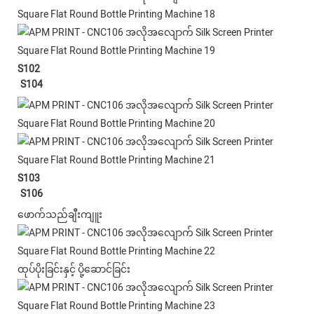
S102
S104
S103
S106
ဖောက်သည်ချီးကျူး
ထုပ်ပိုးခြင်းနှင့် ပို့ဆောင်ခြင်း