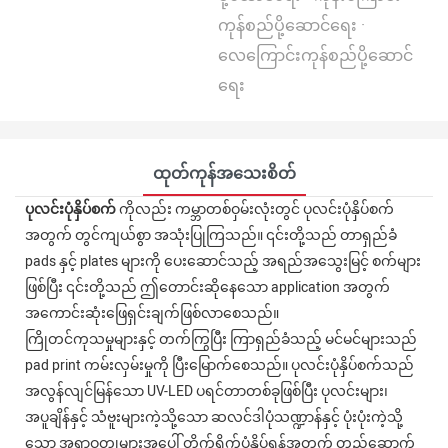
ကုန်စည်ပို့ဆောင်ရေး ·
လေကြောင်းကုန်စည်ပို့ဆောင်
ရေး
ထုတ်ကုန်အသေးစိတ်
ပုလင်းပုံနှိပ်စက်
ကိုလည်း ကမ္ဘာတစ်ဝှမ်းလုံးတွင် ပုလင်းပုံနှိပ်စက်
အတွက် တွင်ကျယ်စွာ အသုံးပြုကြသည်။ ၎င်းတို့သည် တာရှည်ခံ
pads နှင့် plates များကို ပေးဆောင်သည့် အရည်အသွေးမြင့် စက်များ
ဖြစ်ပြီး ၎င်းတို့သည် ဤတောင်းဆိုနေသော application အတွက်
အကောင်းဆုံးဖြေရှင်းချက်ဖြစ်လာစေသည်။
ကြိုတင်ကုသမှုများနှင့် တက်ကြွပြီး ကြာရှည်ခံသည့် မင်မင်များသည်
pad print ကမ်းလှမ်းမှုကို ပြီးမြောက်စေသည်။ ပုလင်းပုံနှိပ်စက်သည်
အလွန်လျင်မြန်သော UV-LED ပရင်တာတစ်ခုဖြစ်ပြီး ပုလင်းများ၊
အပူချိန်နှင့် သံဗူးများကဲ့သို့သော ဆလင်ဒါပုံသဏ္ဍာန်နှင့် ပုံးပုံးကဲ့သို့
သော အရာဝတ္ထုများအပေါ် တိုက်ရိုက်ပုံနှိပ်ရန်အတွက် တည်ဆောက်