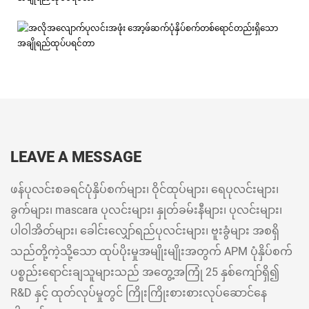
LEAVE A MESSAGE
ဖန်ပုလင်းစခရင်ပုံနှိပ်စက်များ၊ ဝိုင်ထုပ်များ၊ ရေပုလင်းများ၊
ခွက်များ၊ mascara ပုလင်းများ၊ နှုတ်ခမ်းနီများ၊ ပုလင်းများ၊
ပါဝါအိတ်များ၊ ခေါင်းလျှော်ရည်ပုလင်းများ၊ ဗူးခွံများ အစရှိ
သည်တို့ကဲ့သို့သော ထုပ်ပိုးမှုအမျိုးမျိုးအတွက် APM ပုံနှိပ်စက်
ပစ္စည်းရောင်းချသူများသည် အတွေ့အကြုံ 25 နှစ်ကျော်ရှိ၍
R&D နှင့် ထုတ်လုပ်မှုတွင် ကြိုးကြိုးစားစားလုပ်ဆောင်နေ