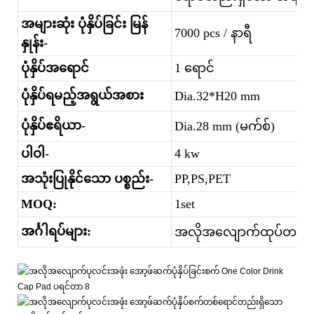
အများဆုံး ပုံနှိပ်ခြင်း မြန်
7000 pcs / နာရီ
နှုန်း-
ပုံနှိပ်အရောင်
1 ရောင်
ပုံနှိပ်ရမည့်အရွယ်အစား
Dia.32*H20 mm
ပုံနှိပ်ဧရိယာ-
Dia.28 mm (မက်စ်)
ပါဝါ-
4 kw
အသုံးပြုနိုင်သော ပစ္စည်း-
PP,PS,PET
MOQ:
1set
အင်္ဂါရပ်များ:
အလိုအလျောက်ထုပ်တန်းစီခြ