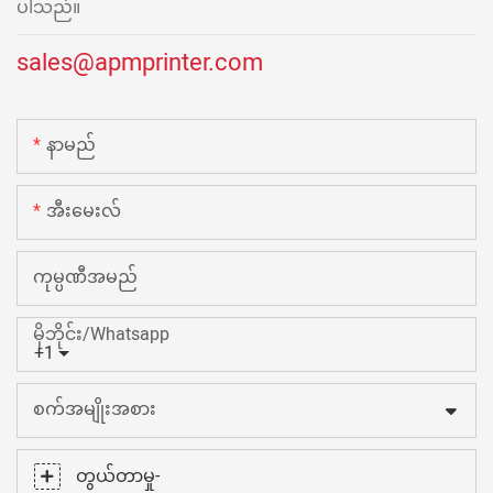
ပါသည်။
sales@apmprinter.com
နာမည်
အီးမေးလ်
ကုမ္ပဏီအမည်
မိုဘိုင်း/Whatsapp
+1
စက်အမျိုးအစား
တွယ်တာမှု-