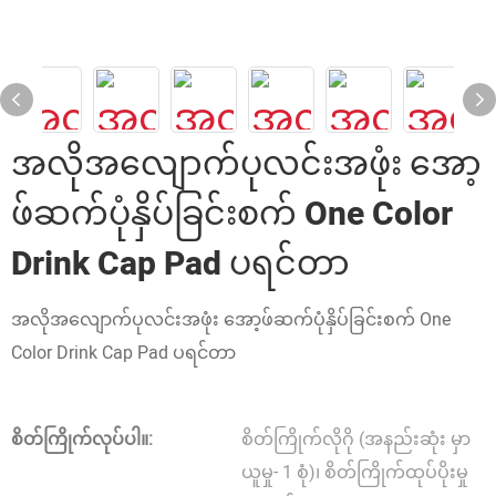
အလိုအလျောက်ပုလင်းအဖုံး အော့
ဖ်ဆက်ပုံနှိပ်ခြင်းစက် One Color
Drink Cap Pad ပရင်တာ
အလိုအလျောက်ပုလင်းအဖုံး အော့ဖ်ဆက်ပုံနှိပ်ခြင်းစက် One
Color Drink Cap Pad ပရင်တာ
စိတ်ကြိုက်လုပ်ပါ။:
စိတ်ကြိုက်လိုဂို (အနည်းဆုံး မှာ
ယူမှု- 1 စုံ)၊ စိတ်ကြိုက်ထုပ်ပိုးမှု