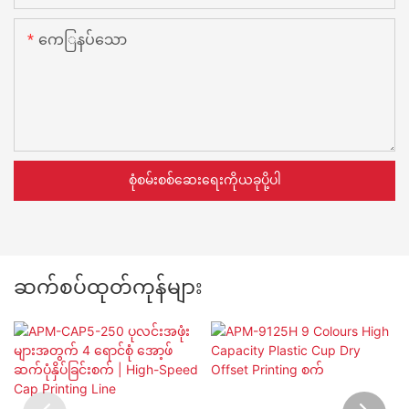
ကေြနပ်သော
စုံစမ်းစစ်ဆေးရေးကိုယခုပို့ပါ
ဆက်စပ်ထုတ်ကုန်များ