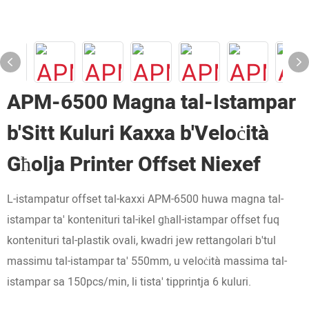
APM-6500 Magna tal-Istampar
b'Sitt Kuluri Kaxxa b'Veloċità
Għolja Printer Offset Niexef
L-istampatur offset tal-kaxxi APM-6500 huwa magna tal-
istampar ta' kontenituri tal-ikel għall-istampar offset fuq
kontenituri tal-plastik ovali, kwadri jew rettangolari b'tul
massimu tal-istampar ta' 550mm, u veloċità massima tal-
istampar sa 150pcs/min, li tista' tipprintja 6 kuluri.