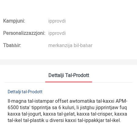
Kampjuni:
ipprovdi
Personalizzazzjoni:
ipprovdi
Tbaħħir:
merkanzija bil-baħar
Dettalji Tal-Prodott
Dettalji tal-Prodott
Il-magna tal-istampar offset awtomatika tal-kaxxi APM-
6500 tista' tipprintja sa 6 kuluri, li jistgħu jipprintjaw fuq
kaxxa tal-jogurt, kaxxa tal-ġelat, kaxxa tal-crisper, kaxxa
tal-ikel tal-plastik u diversi kaxxi tal-ippakkjar tal-ikel.