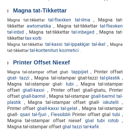
Magna tat-Tikkettar
tal-fliexken tal-ilma
, Magna tat-
Magna tat-tikkettar
tikkettar
awtomatika
, Magna tat-tikkettar
tal-fliexken
tal-inbid
, Magna tat-tikkettar
tal-inbejjed
,
Magna tat-
tikkettar
tax-xorb
tal-kaxxi tal-ippakkjar tal-ikel
,
Magna tat-tikkettar
Magna
tal-kontenituri kożmetiċi
.
tat-tikkettar
Printer Offset Niexef
tappijiet
, Printer offset
Magna tal-istampar offset għat-
għat-
tazzi
, Magna tal-istampar għat-tazzi
tal-plastik
,
Magna tal-istampar għat-
tubi
, Magna tal-istampar
offset
għall-kaxxi
, Printer offset għall-għatu, Printer
offset
għall-barmil
, Magna tal-istampar
għall-barmil tal-
plastik
, Magna tal-istampar offset għall-
iskutelli
,
Printer offset
għall-kaxxi tal-ġelat
, Magna tal-istampar
għall-
qsari tal-fjuri
,
Flessibbli
Printer offset għal
tubi
,
Magna tal-istampar offset niexef
għal tubi rotob
,
Magna tal-istampar offset
għal tazzi tal-kafè
.