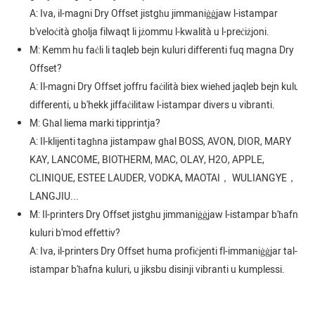
A: Iva, il-magni Dry Offset jistgħu jimmaniġġjaw l-istampar
b'veloċità għolja filwaqt li jżommu l-kwalità u l-preċiżjoni.
M: Kemm hu faċli li taqleb bejn kuluri differenti fuq magna Dry
Offset?
A: Il-magni Dry Offset joffru faċilità biex wieħed jaqleb bejn kuluri
differenti, u b'hekk jiffaċilitaw l-istampar divers u vibranti.
M: Għal liema marki tipprintja?
A: Il-klijenti tagħna jistampaw għal BOSS, AVON, DIOR, MARY
KAY, LANCOME, BIOTHERM, MAC, OLAY, H2O, APPLE,
CLINIQUE, ESTEE LAUDER, VODKA, MAOTAI， WULIANGYE，
LANGJIU...
M: Il-printers Dry Offset jistgħu jimmaniġġjaw l-istampar b'ħafna
kuluri b'mod effettiv?
A: Iva, il-printers Dry Offset huma profiċjenti fl-immaniġġjar tal-
istampar b'ħafna kuluri, u jiksbu disinji vibranti u kumplessi.