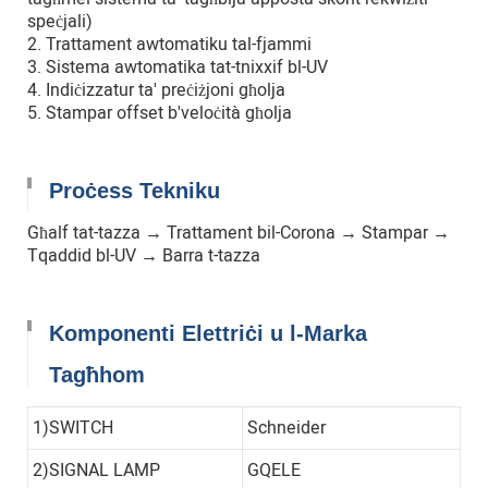
speċjali)
2. Trattament awtomatiku tal-fjammi
3. Sistema awtomatika tat-tnixxif bl-UV
4. Indiċizzatur ta' preċiżjoni għolja
5. Stampar offset b'veloċità għolja
Proċess Tekniku
Għalf tat-tazza → Trattament bil-Corona → Stampar →
Tqaddid bl-UV → Barra t-tazza
Komponenti Elettriċi u l-Marka
Tagħhom
1)SWITCH
Schneider
2)SIGNAL LAMP
GQELE