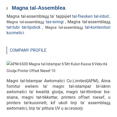
Magna tal-Assemblea
Magna tal-assemblaġġ ta' tappijiet
tal-fliexken tal-inbid
,
tas-siringi
,
Magna tal-assemblaġġ
Magna tal-assemblaġġ
tat-tubi tal-lipstick
tal-kontenituri
, Magna tal-assemblaġġ
kożmetiċi
.
COMPANY PROFILE
Magni tal-Istampar Awtomatiċi Co.Limited(APM), Aħna
fornitur ewlieni ta' magni tal-istampar bl-iskrin
awtomatiċi ta' kwalità għolja, magni tal-ittimbrar bis-
sħana, magni tat-tikkettar, printers offset niexef, u
printers tal-kuxxinett, kif ukoll linji ta' assemblaġġ
awtomatiċi, linji ta' pittura UV u aċċessorji.