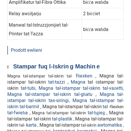
Amplifikatur tal-Fibra Ottika
biċċa waħda
Relay awżiljarju
2 biċċiet
Manwal tal-Istruzzjonijiet tal-
biċċa waħda
Printer tat-Tazza
Prodott ewlieni
Stampar fuq l-Iskrin
g Machin
e
fliexken
,
Magna tal-
Magna tal-istampar tal-iskrin tal-
istampar tal-iskrin
tat-tazzi
,
Magna
tal
-istampar tal-
iskrin
tat-tubi, Magna tal-istampar tal-iskrin tal-vażetti,
Magna tal-istampar tal-iskrin tal-għatu
,
Magna
tal-
istampar tal-iskrin tas-siringi, Magna tal-istampar tal-
iskrin tal-barmil
, Magna tal-istampar tal-iskrin
tal
-fliexken
tal-fwieħa
,
tal-ħġieġ
,
Magna
Magna tal-istampar tal-iskrin
tal-istampar tal-iskrin
tal-plastik
Magna tal-istampar tal-
,
iskrin
karta
Magna tal-istampar
awtomatika
tal-
,
tal-iskrin
,