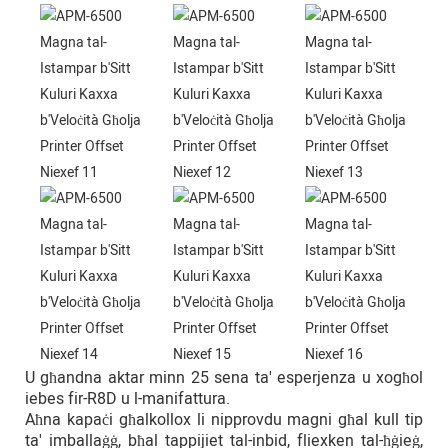
U għandna aktar minn 25 sena ta' esperjenza u xogħol
iebes fir-R8D u l-manifattura.
Aħna kapaċi għalkollox li nipprovdu magni għal kull tip
ta' imballaġġ, bħal tappijiet tal-inbid, fliexken tal-ħġieġ,