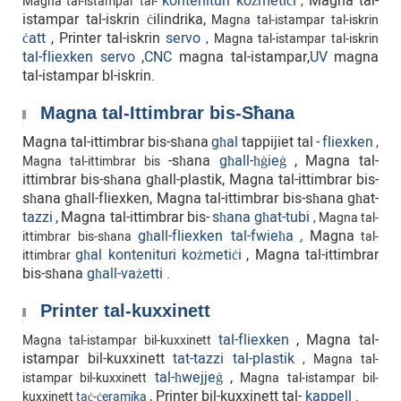
kontenituri kożmetiċi
Magna tal-
Magna tal-istampar tal-
,
istampar tal-iskrin ċilindrika,
Magna tal-istampar tal-iskrin
ċatt
,
Printer tal-iskrin
servo
, Magna tal-istampar tal-iskrin
tal-fliexken servo
,
CNC
magna tal-istampar,
UV
magna
tal-istampar bl-iskrin.
Magna tal-Ittimbrar bis-Sħana
Magna tal-ittimbrar bis-sħana
għal
tappijiet tal
-
fliexken
,
-sħana
għall-ħġieġ
,
Magna tal-
Magna tal-ittimbrar bis
ittimbrar bis-sħana għall-plastik, Magna tal-ittimbrar bis-
sħana għall-fliexken, Magna tal-ittimbrar bis-sħana għat-
tazzi
,
Magna tal-ittimbrar bis-
sħana għat-tubi
, Magna tal-
għall-fliexken tal-fwieħa
,
Magna
ittimbrar bis-sħana
tal-
għal kontenituri kożmetiċi
, Magna tal-ittimbrar
ittimbrar
bis-sħana
għall-vażetti
.
Printer tal-kuxxinett
tal-fliexken
,
Magna tal-
Magna tal-istampar bil-kuxxinett
istampar bil-kuxxinett
tat-tazzi tal-plastik
, Magna tal-
tal-ħwejjeġ
,
istampar bil-kuxxinett
Magna tal-istampar bil-
, Printer bil-kuxxinett tal-
kappell
.
kuxxinett
taċ-ċeramika