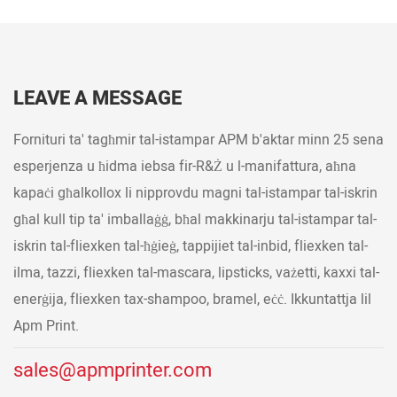
LEAVE A MESSAGE
Fornituri ta' tagħmir tal-istampar APM b'aktar minn 25 sena
esperjenza u ħidma iebsa fir-R&Ż u l-manifattura, aħna
kapaċi għalkollox li nipprovdu magni tal-istampar tal-iskrin
għal kull tip ta' imballaġġ, bħal makkinarju tal-istampar tal-
iskrin tal-fliexken tal-ħġieġ, tappijiet tal-inbid, fliexken tal-
ilma, tazzi, fliexken tal-mascara, lipsticks, vażetti, kaxxi tal-
enerġija, fliexken tax-shampoo, bramel, eċċ. Ikkuntattja lil
Apm Print.
sales@apmprinter.com