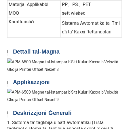
Materjal Applikabbli
PP、PS、PET
MOQ
sett wieħed
Karatteristiċi
Sistema Awtomatika ta' Tmi
għ ta' Kaxxi Rettangolari
Dettall tal-Magna
Applikazzjoni
Deskrizzjoni Ġenerali
1. Sistema ta' tagħbija u ħatt awtomatiku (Tista'
tagħmel sistema ta' tagħbija apposta skont rekwiżiti