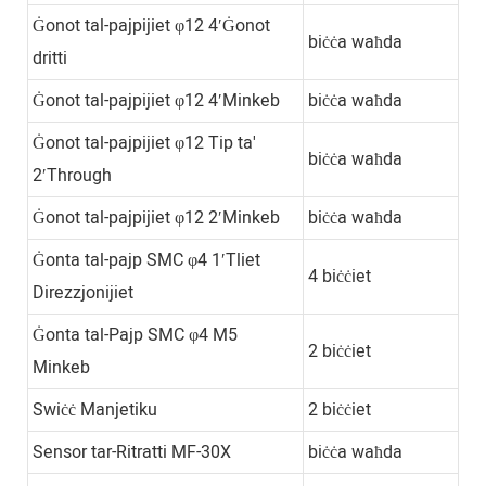
Ġonot tal-pajpijiet φ12 4′Ġonot
biċċa waħda
dritti
Ġonot tal-pajpijiet φ12 4′Minkeb
biċċa waħda
Ġonot tal-pajpijiet φ12 Tip ta'
biċċa waħda
2′Through
Ġonot tal-pajpijiet φ12 2′Minkeb
biċċa waħda
Ġonta tal-pajp SMC φ4 1′Tliet
4 biċċiet
Direzzjonijiet
Ġonta tal-Pajp SMC φ4 M5
2 biċċiet
Minkeb
Swiċċ Manjetiku
2 biċċiet
Sensor tar-Ritratti MF-30X
biċċa waħda