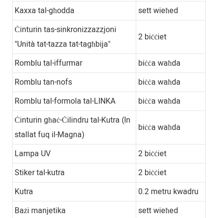
Kaxxa tal-għodda
sett wieħed
Ċinturin tas-sinkronizzazzjoni
2 biċċiet
"Unità tat-tazza tat-tagħbija"
Romblu tal-iffurmar
biċċa waħda
Romblu tan-nofs
biċċa waħda
Romblu tal-formola tal-LINKA
biċċa waħda
Ċinturin għaċ-Ċilindru tal-Kutra (In
biċċa waħda
stallat fuq il-Magna)
Lampa UV
2 biċċiet
Stiker tal-kutra
2 biċċiet
Kutra
0.2 metru kwadru
Bażi manjetika
sett wieħed