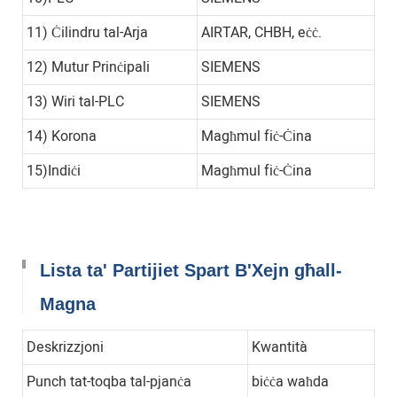
11) Ċilindru tal-Arja
AIRTAR, CHBH, eċċ.
12) Mutur Prinċipali
SIEMENS
13) Wiri tal-PLC
SIEMENS
14) Korona
Magħmul fiċ-Ċina
15)Indiċi
Magħmul fiċ-Ċina
Lista ta' Partijiet Spart B'Xejn għall-
Magna
Deskrizzjoni
Kwantità
Punch tat-toqba tal-pjanċa
biċċa waħda