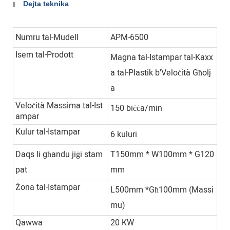
Dejta teknika
Numru tal-Mudell
APM-6500
Isem tal-Prodott
Magna tal-Istampar tal-Kaxx
a tal-Plastik b'Veloċità Għolj
a
Veloċità Massima tal-Ist
150 biċċa/min
ampar
Kulur tal-Istampar
6 kuluri
Daqs li għandu jiġi stam
T150mm * W100mm * G120
pat
mm
Żona tal-Istampar
L500mm *Għ100mm (Massi
mu)
Qawwa
20 KW