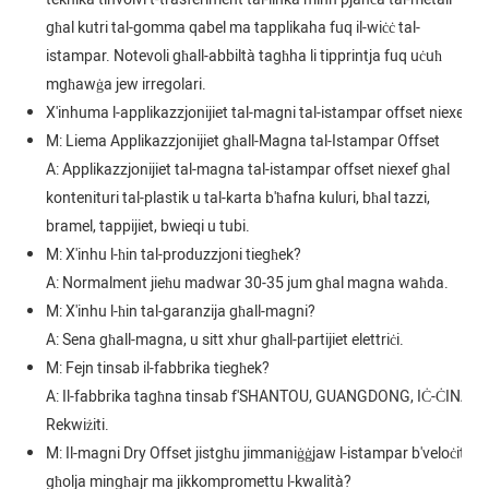
għal kutri tal-gomma qabel ma tapplikaha fuq il-wiċċ tal-
istampar. Notevoli għall-abbiltà tagħha li tipprintja fuq uċuħ
mgħawġa jew irregolari.
X'inhuma l-applikazzjonijiet tal-magni tal-istampar offset niexef?
M: Liema Applikazzjonijiet għall-Magna tal-Istampar Offset
A: Applikazzjonijiet tal-magna tal-istampar offset niexef għal
kontenituri tal-plastik u tal-karta b'ħafna kuluri, bħal tazzi,
bramel, tappijiet, bwieqi u tubi.
M: X'inhu l-ħin tal-produzzjoni tiegħek?
A: Normalment jieħu madwar 30-35 jum għal magna waħda.
M: X'inhu l-ħin tal-garanzija għall-magni?
A: Sena għall-magna, u sitt xhur għall-partijiet elettriċi.
M: Fejn tinsab il-fabbrika tiegħek?
A: Il-fabbrika tagħna tinsab f'SHANTOU, GUANGDONG, IĊ-ĊINA.
Rekwiżiti.
M: Il-magni Dry Offset jistgħu jimmaniġġjaw l-istampar b'veloċità
għolja mingħajr ma jikkompromettu l-kwalità?