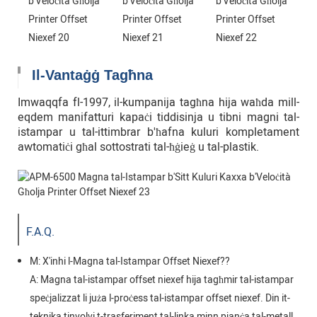
Il-Vantaġġ Tagħna
Imwaqqfa fl-1997, il-kumpanija tagħna hija waħda mill-
eqdem manifatturi kapaċi tiddisinja u tibni magni tal-
istampar u tal-ittimbrar b'ħafna kuluri kompletament
awtomatiċi għal sottostrati tal-ħġieġ u tal-plastik.
F.A.Q.
M: X'inhi l-Magna tal-Istampar Offset Niexef??
A: Magna tal-istampar offset niexef hija tagħmir tal-istampar
speċjalizzat li juża l-proċess tal-istampar offset niexef. Din it-
teknika tinvolvi t-trasferiment tal-linka minn pjanċa tal-metall