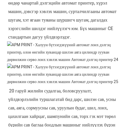
өндөр чанартай дэлгэцийн автомат принтер, хүрэл
машин, дэвсгэр хэвлэх машин, сурталчилгааны автомат
шугам, хэт ягаан туяаны шүршигч шугам, дагалдах
хэрэгслийн шилдэг нийлүүлэгч юм. Бүх машиныг CE
стандартын дагуу үйлдвэрлэдэг.
20 гаруй жилийн судалгаа, боловсруулалт, 
үйлдвэрлэлийн туршлагатай бид дарс, шилэн сав, усны 
сав, аяга, сормуусны сав, уруулын будаг, шил, лонх, 
цахилгаан хайрцаг, шампунийн сав, торх гэх мэт төрөл 
бүрийн сав баглаа боодлын машиныг нийлүүлэх бүрэн 