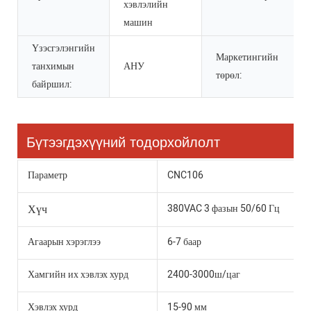
хэвлэлийн
машин
Үзэсгэлэнгийн
Маркетингийн
танхимын
АНУ
төрөл:
байршил:
Бүтээгдэхүүний тодорхойлолт
Параметр
CNC106
Хүч
380VAC 3 фазын 50/60 Гц
Агаарын хэрэглээ
6-7 баар
Хамгийн их хэвлэх хурд
2400-3000ш/цаг
Хэвлэх хурд
15-90 мм