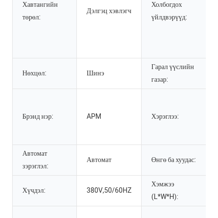
Хавтангийн
Холбогдох
Дэлгэц хэвлэгч
төрөл:
үйлдвэрүүд:
Гарал үүслийн
Нөхцөл:
Шинэ
газар:
Брэнд нэр:
APM
Хэрэглээ:
Автомат
Автомат
Өнгө ба хуудас:
зэрэглэл:
Хэмжээ
Хүчдэл:
380V,50/60HZ
(L*W*H):