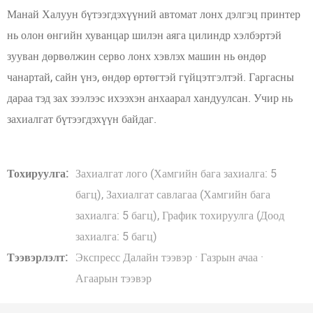
Манай Халуун бүтээгдэхүүний автомат лонх дэлгэц принтер
нь олон өнгийн хуванцар шилэн аяга цилиндр хэлбэртэй
зууван дөрвөлжин серво лонх хэвлэх машин нь өндөр
чанартай, сайн үнэ, өндөр өртөгтэй гүйцэтгэлтэй. Гаргасны
дараа тэд зах зээлээс ихээхэн анхаарал хандуулсан. Учир нь
захиалгат бүтээгдэхүүн байдаг.
Тохируулга:
Захиалгат лого (Хамгийн бага захиалга: 5
багц), Захиалгат савлагаа (Хамгийн бага
захиалга: 5 багц), График тохируулга (Доод
захиалга: 5 багц)
Тээвэрлэлт:
Экспресс Далайн тээвэр · Газрын ачаа ·
Агаарын тээвэр