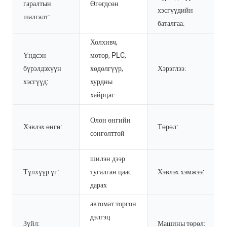
гаралтын
Өгөгдсөн
хэсгүүдийн
шалгалт:
баталгаа:
Холхивч,
Үндсэн
мотор, PLC,
бүрэлдэхүүн
хөдөлгүүр,
Хэрэглээ:
хэсгүүд:
хурдны
хайрцаг
Олон өнгийн
Хэвлэх өнгө:
Төрөл:
сонголттой
шилэн дээр
Түлхүүр үг:
тугалган цаас
Хэвлэх хэмжээ:
дарах
автомат торгон
дэлгэц
Зүйл:
Машины төрөл: