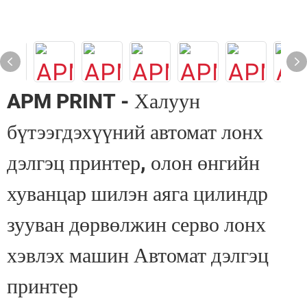
APM PRINT - Халуун
бүтээгдэхүүний автомат лонх
дэлгэц принтер, олон өнгийн
хуванцар шилэн аяга цилиндр
зууван дөрвөлжин серво лонх
хэвлэх машин Автомат дэлгэц
принтер