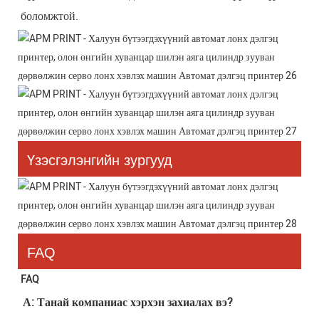
боломжтой.
Үзэсгэлэнгийн зургууд
FAQ
FAQ
А: Танай компаниас хэрхэн захиалах вэ?