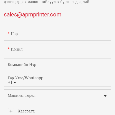
дэлгэц дарах машин нийлүүлэх бүрэн чадвартай.
sales@apmprinter.com
Нэр
Имэйл
Компанийн Нэр
Гар Утас/Whatsapp
+1
Машины Төрөл
Хавсралт: