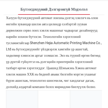
Бүтээгдэхүүний Дэлгэрэнгүй Мэдээлэл
Халуун бүтээгдэхүүний автомат лонхны дэлгэц хэвлэгч нь олон
өнгийн хуванцар шилэн аяга цилиндр хэлбэртэй зууван
дөрвөлжин серво лонх хэвлэх машиныг чадварлаг дизайнерууд
нарийн зохион бүтээсэн. Технологийн хэрэглээний
тусламжтайгаар Shenzhen Hejia Automatic Printing Machine Co.,
Ltd нь бүтээгдэхүүнийг үйлдвэрлэх хамгийн үр ашигтай,
хөдөлмөр хэмнэсэн аргыг эзэмшсэн. Энэ нь түүний өргөн бөгөөд
үр дүнтэй гүйцэтгэл нь дэлгэцийн принтерийн хэрэглээний
талбарт өргөн хэрэглэгддэг. Цаашид Шэньжэнь Хэжиа автомат
хэвлэх машин ХХК нь бидний авьяас билгийн мэргэн ухааныг
бүрэн ашиглаж, технологио шинэчилж, чиг хандлагыг дагаж,
дэлхийд алдартай компани болох мөрөөдлөө биелүүлэх болно.