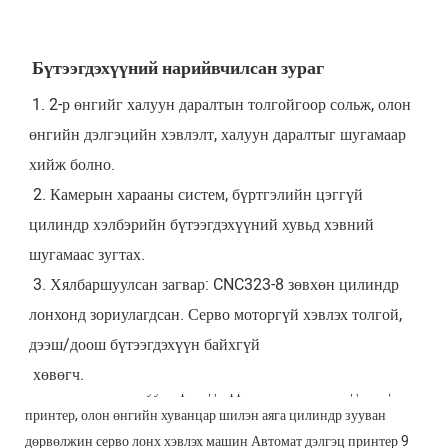
Бүтээгдэхүүний нарийвчилсан зураг
1. 2-р өнгийг халуун даралтын толгойгоор сольж, олон 
өнгийн дэлгэцийн хэвлэлт, халуун даралтыг шугамаар 
хийж болно.
 2. Камерын харааны систем, бүртгэлийн цэггүй 
цилиндр хэлбэрийн бүтээгдэхүүний хувьд хэвний 
шугамаас зугтах.
 3. Хялбаршуулсан загвар: CNC323-8 зөвхөн цилиндр 
лонхонд зориулагдсан. Серво моторгүй хэвлэх толгой, 
дээш/доош бүтээгдэхүүн байхгүй
 хөвөгч.