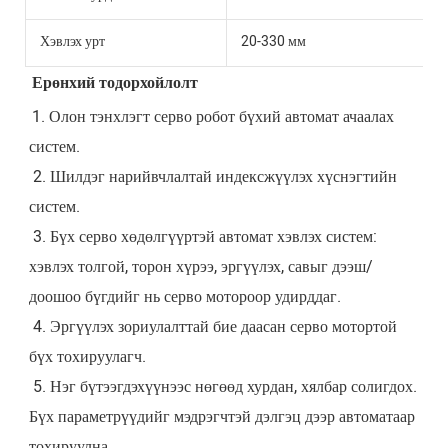
Хэвлэх урт
20-330 мм
Ерөнхий тодорхойлолт
1. Олон тэнхлэгт серво робот бүхий автомат ачаалах 
систем.
 2. Шилдэг нарийвчлалтай индексжүүлэх хүснэгтийн 
систем.
 3. Бүх серво хөдөлгүүртэй автомат хэвлэх систем: 
хэвлэх толгой, торон хүрээ, эргүүлэх, савыг дээш/
доошоо бүгдийг нь серво мотороор удирддаг.
 4. Эргүүлэх зориулалттай бие даасан серво мотортой 
бүх тохируулагч.
 5. Нэг бүтээгдэхүүнээс нөгөөд хурдан, хялбар солигдох. 
Бүх параметрүүдийг мэдрэгчтэй дэлгэц дээр автоматаар 
тохируулна.