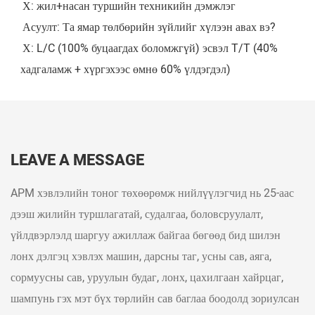
Х: жил+насан туршийн техникийн дэмжлэг
Асуулт: Та ямар төлбөрийн зүйлийг хүлээн авах вэ?
Х: L/C (100% буцаагдах боломжгүй) эсвэл T/T (40% 
хадгаламж + хүргэхээс өмнө 60% үлдэгдэл)
LEAVE A MESSAGE
APM хэвлэлийн тоног төхөөрөмж нийлүүлэгчид нь 25-аас
дээш жилийн туршлагатай, судалгаа, боловсруулалт,
үйлдвэрлэлд шаргуу ажиллаж байгаа бөгөөд бид шилэн
лонх дэлгэц хэвлэх машин, дарсны таг, усны сав, аяга,
сормуусны сав, уруулын будаг, лонх, цахилгаан хайрцаг,
шампунь гэх мэт бүх төрлийн сав баглаа боодолд зориулсан