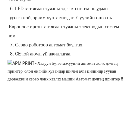
 6. LED хэт ягаан туяаны эдгээх систем нь удаан 
эдэлгээтэй, эрчим хүч хэмнэдэг. Сүүлийн өнгө нь 
Европоос ирсэн хэт ягаан туяаны электродын систем 
юм.
 7. Серво роботоор автомат буулгах.
 8. CE-тэй аюулгүй ажиллагаа.