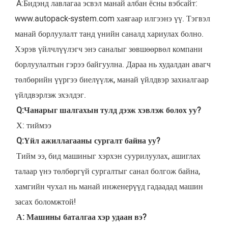
A:
Бидэнд лавлагаа эсвэл манай албан ёсны вэбсайт: 
www.autopack-system.com хаягаар илгээнэ үү. Тэгвэл 
манай борлуулалт танд үнийн саналд хариулах болно. 
Хэрэв үйлчлүүлэгч энэ саналыг зөвшөөрвөл компани 
борлуулалтын гэрээ байгуулна. Дараа нь худалдан авагч 
төлбөрийн үүргээ биелүүлж, манай үйлдвэр захиалгаар 
үйлдвэрлэж эхэлдэг.
Q:
Чанарыг шалгахын тулд дээж хэвлэж болох уу?
Х: тиймээ
Q:
Үйл ажиллагааны сургалт байна уу?
Тийм ээ, бид машиныг хэрхэн суурилуулах, ашиглах 
талаар үнэ төлбөргүй сургалтыг санал болгож байна, 
хамгийн чухал нь манай инженерүүд гадаадад машин 
засах боломжтой!
А: Машины баталгаа хэр удаан вэ?