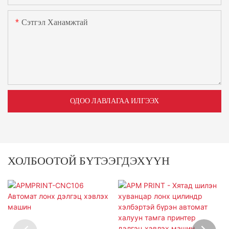
Сэтгэл Ханамжтай
ОДОО ЛАВЛАГАА ИЛГЭЭХ
ХОЛБООТОЙ БҮТЭЭГДЭХҮҮН