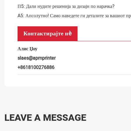
П5: Дали нудите решенија за дизајн по нарачка?
A5: Апсолутно! Само наведете ги деталите за вашиот про
Контактирајте нè
Алис Џоу
slaes@apmprinter
+8618100276886
LEAVE A MESSAGE