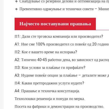
🔹 Снабдување со резервни делови и оптимизација на 
🔹 Превентивно одржување и технички совети – Миними
Најчесто поставувани прашања
П1: Дали сте трговска компанија или производител?
A1: Ние сме 100% производител со повеќе од 20 години
П2: Кое е вашето време на испорака?
A2: Типично 40-45 работни дена, во зависност од распо
П3: Кои услови за плаќање ги прифаќате?
A3: Нудиме повеќе опции за плаќање – деталите може д
П4: Какви претпродажни услуги нудите?
A4: Прашање и техничка консултација.
Технолошки решенија и понуди по мерка.
Посета на фабрики и демонстрации на производство.