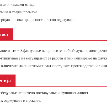
уси и намален отпад.
мни и трајни премази.
ијал, висока прецизност и лесно одржување.
ност
лиентите – Зајакнување на односите и обезбедување долгорочно
ттикнување на ентузијазмот за работа и минимизирање на флукт
 клиентите да ги оптимизираат постојните производствени лини
енија
езбедување непречено поставување и функционалност.
та, одржување и прскање.