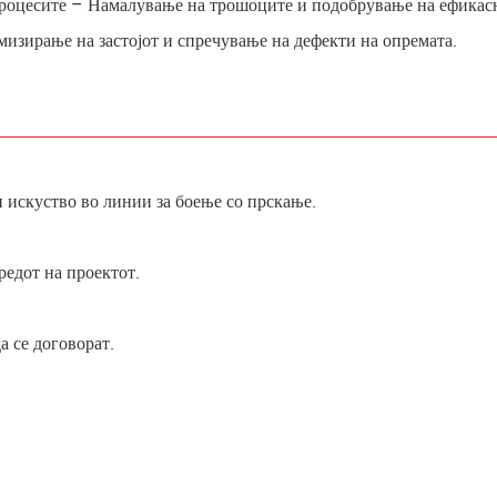
процесите – Намалување на трошоците и подобрување на ефикас
зирање на застојот и спречување на дефекти на опремата.
 искуство во линии за боење со прскање.
редот на проектот.
а се договорат.