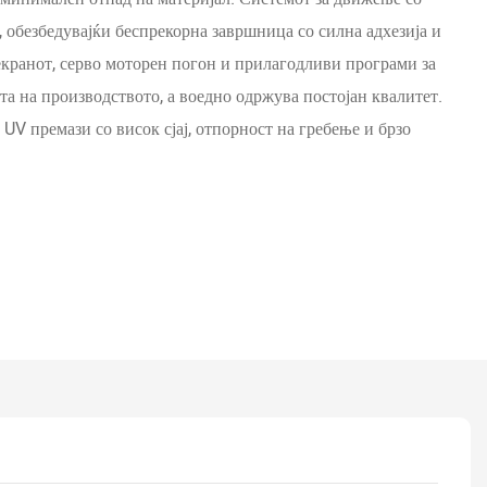
 обезбедувајќи беспрекорна завршница со силна адхезија и
екранот, серво моторен погон и прилагодливи програми за
та на производството, а воедно одржува постојан квалитет.
UV премази со висок сјај, отпорност на гребење и брзо