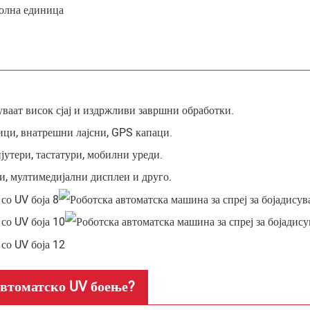
ролна единица
аат висок сјај и издржливи завршни обработки.
ици, внатрешни лајсни, GPS капаци.
утери, тастатури, мобилни уреди.
и, мултимедијални дисплеи и друго.
 автоматско UV боење?