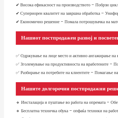
✔ Висока ефикасност на производството – Побрзи цикл
✔ Супериорен квалитет на завршна обработка – Унифор
✔ Економично решение – Помала потрошувачка на матер
Нашиот постпродажен развој и посвете
✅ Одржување на лице место и активно ангажирање на к
✅ Зголемување на продуктивноста на вработените – По
✅ Разбирање на потребите на клиентите – Помагање на
Нашите долгорочни постпродажни реш
🔹 Инсталација и пуштање во работа на опремата – Об
🔹 Бесплатна техничка обука – опфаќа техники на рабо