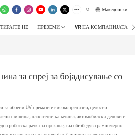
Македонски
ТИРАЈТЕ НЕ
ПРЕЗЕМИ
VR НА КОМПАНИЈАТА
ина за спреј за бојадисување со
и за обоени UV премази е високопрецизно, целосно
клени шишиња, пластични капачиња, автомобилски делови и
на роботска рачка за прскање, таа обезбедува рамномерно
 минимален отпад на материјал. Системот за движење со