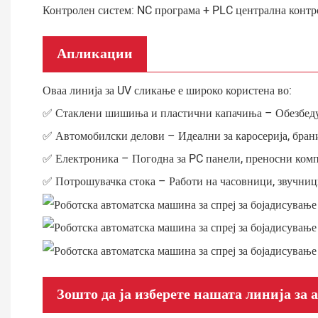
Контролен систем: NC програма + PLC централна конт
Апликации
Оваа линија за UV сликање е широко користена во:
✅ Стаклени шишиња и пластични капачиња – Обезбедув
✅ Автомобилски делови – Идеални за каросерија, бран
✅ Електроника – Погодна за PC панели, преносни компј
✅ Потрошувачка стока – Работи на часовници, звучниц
Зошто да ја изберете нашата линија за