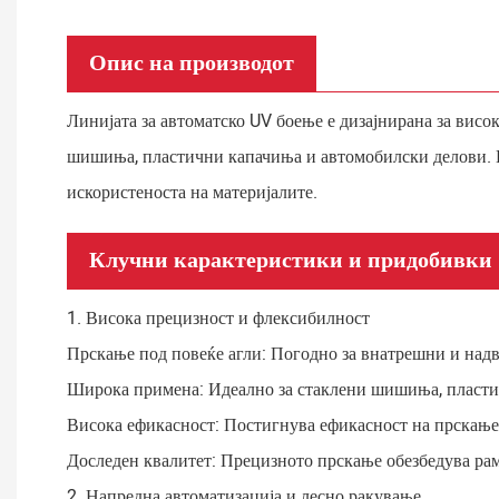
Опис на производот
Линијата за автоматско UV боење е дизајнирана за вис
шишиња, пластични капачиња и автомобилски делови. Им
искористеноста на материјалите.
Клучни карактеристики и придобивки
1. Висока прецизност и флексибилност
Прскање под повеќе агли: Погодно за внатрешни и на
Широка примена: Идеално за стаклени шишиња, пластич
Висока ефикасност: Постигнува ефикасност на прскање
Доследен квалитет: Прецизното прскање обезбедува рам
2. Напредна автоматизација и лесно ракување