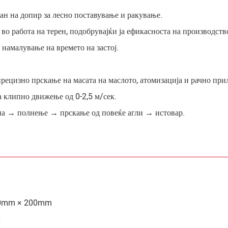
ан на допир за лесно поставување и ракување.
о работа на терен, подобрувајќи ја ефикасноста на производств
 намалување на времето на застој.
ецизно прскање на масата на маслото, атомизација и рачно при
 клипно движење од 0-2,5 м/сек.
а → полнење → прскање од повеќе агли → истовар.
 60mm × 200mm
к