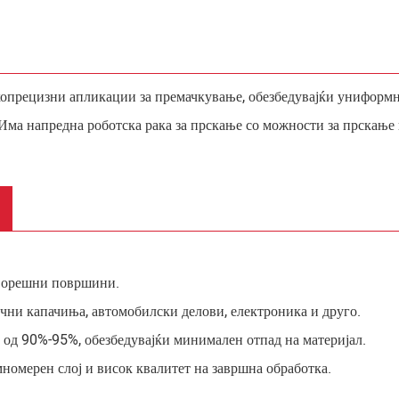
окопрецизни апликации за премачкување, обезбедувајќи униформ
а напредна роботска рака за прскање со можности за прскање по
дворешни површини.
ни капачиња, автомобилски делови, електроника и друго.
 од 90%-95%, обезбедувајќи минимален отпад на материјал.
номерен слој и висок квалитет на завршна обработка.