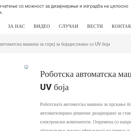
печатење со можност за дизајнирање и изградба на целосно
и.
ЗА НАС
ВИДЕО
СЛУЧАИ
ВЕСТИ
КОНТАК
автоматска машина за спреј за бојадисување со UV боја
Роботска автоматска маш
UV боја
Роботската автоматска машина за прскање бо
автоматизирано решение дизајнирано за ста
електронски компоненти. Опремена со напред
обложување, висока ефикасност на пренос и