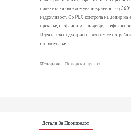
повеќе оски овозможува покриеност од 360°,
издржливост. Со PLC контрола на допир на 
прскање, овој систем ја подобрува ефикаснос
Идеален за индустрии на кои им се потребни 
стврднување.
Испорака:
Поморски превоз
Детали За Производот