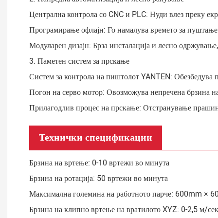
Централна контрола со CNC и PLC: Нуди влез преку екр
Програмирање офлајн: Го намалува времето за пуштање в
Модуларен дизајн: Брза инсталација и лесно одржување,
3. Паметен систем за прскање
Систем за контрола на пиштолот YANTEN: Обезбедува пр
Погон на серво мотор: Овозможува непречена брзина на
Прилагодлив процес на прскање: Отстранување прашин
Технички спецификации
Брзина на вртење: 0-10 вртежи во минута
Брзина на ротација: 50 вртежи во минута
Максимална големина на работното парче: 600mm ×
Брзина на клипно вртење на вратилото XYZ: 0-2,5 м/се