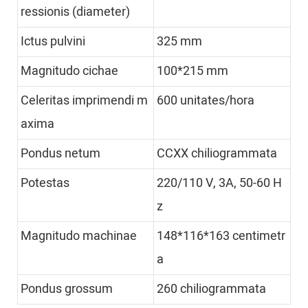
ressionis (diameter)
Ictus pulvini
325 mm
Magnitudo cichae
100*215 mm
Celeritas imprimendi m
600 unitates/hora
axima
Pondus netum
CCXX chiliogrammata
Potestas
220/110 V, 3A, 50-60 H
z
Magnitudo machinae
148*116*163 centimetr
a
Pondus grossum
260 chiliogrammata