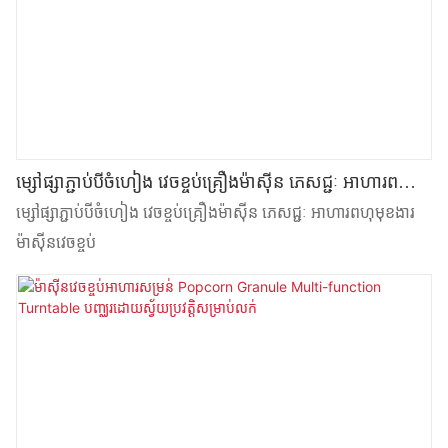
ម្សៅផ្សាភ្ជាប់បីចំហៀង វេចខ្ចប់គ្រឿងម៉ាស៊ីន ភេសជ្ជៈ អាហារពហុ
មុខងារ ម៉ាស៊ីនវេចខ្ចប់
ម្សៅផ្សាភ្ជាប់បីចំហៀង វេចខ្ចប់គ្រឿងម៉ាស៊ីន ភេសជ្ជៈ អាហារពហុមុខងារ
ម៉ាស៊ីនវេចខ្ចប់