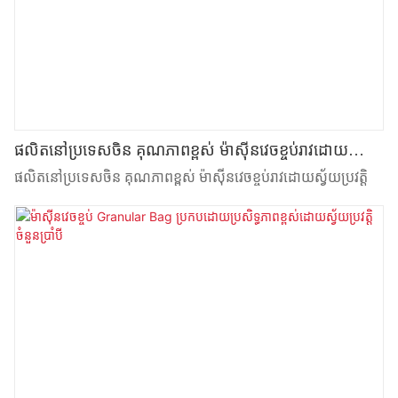
ផលិតនៅប្រទេសចិន គុណភាពខ្ពស់ ម៉ាស៊ីនវេចខ្ចប់រាវដោយ
ស្វ័យប្រវត្តិ
ផលិតនៅប្រទេសចិន គុណភាពខ្ពស់ ម៉ាស៊ីនវេចខ្ចប់រាវដោយស្វ័យប្រវត្តិ