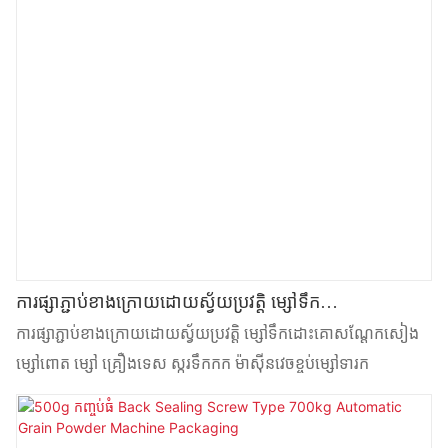
ការផ្សាភ្ជាប់ខាងក្រោយដោយស្វ័យប្រវត្តិ ម្សៅទឹក
ដោះគោសណ្តែកសៀង ម្សៅពោត ម្សៅស្ករ Icing ម៉ាស៊ីនវេចខ្ចប់
ការផ្សាភ្ជាប់ខាងក្រោយដោយស្វ័យប្រវត្តិ ម្សៅទឹកដោះគោសណ្តែកសៀង
ម្សៅទារក
ម្សៅពោត ម្សៅ គ្រឿងទេស ស្ករទឹកកក ម៉ាស៊ីនវេចខ្ចប់ម្សៅទារក