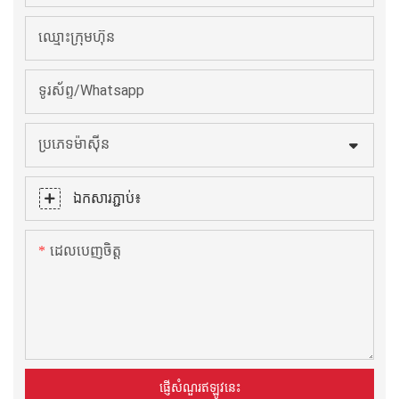
ឈ្មោះក្រុមហ៊ុន
ទូរស័ព្ទ/Whatsapp
ប្រភេទម៉ាស៊ីន
ឯកសារភ្ជាប់៖
ដេលបេញចិត្ដ
ផ្ញើសំណួរឥឡូវនេះ