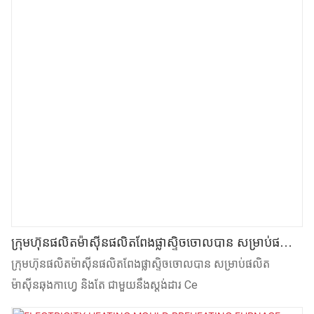
ក្រុមហ៊ុនផលិតម៉ាស៊ីនផលិតពែងផ្លាស្ទិចចោលបាន សម្រាប់ផលិត
ម៉ាស៊ីនឆុងកាហ្វេ និងតែ ជាមួយនឹងស្តង់ដារ Ce
ក្រុមហ៊ុនផលិតម៉ាស៊ីនផលិតពែងផ្លាស្ទិចចោលបាន សម្រាប់ផលិត
ម៉ាស៊ីនឆុងកាហ្វេ និងតែ ជាមួយនឹងស្តង់ដារ Ce