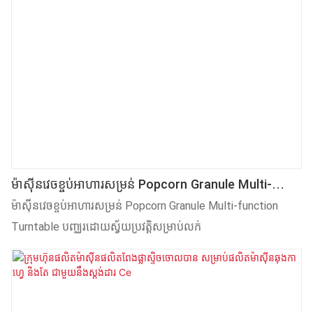
ម៉ាស៊ីនវេចខ្ចប់អាហារសម្រន់ Popcorn Granule Multi-
Function Turntable បញ្ឈរដោយស្វ័យប្រវត្តិសម្រាប់លក់
ម៉ាស៊ីនវេចខ្ចប់អាហារសម្រន់ Popcorn Granule Multi-function
Turntable បញ្ឈរដោយស្វ័យប្រវត្តិសម្រាប់លក់