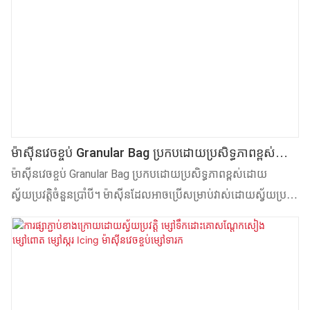
ម៉ាស៊ីនវេចខ្ចប់ Granular Bag ប្រកបដោយប្រសិទ្ធភាពខ្ពស់
ដោយស្វ័យប្រវត្តិចំនួនប្រាំបី
ម៉ាស៊ីនវេចខ្ចប់ Granular Bag ប្រកបដោយប្រសិទ្ធភាពខ្ពស់ដោយ
ស្វ័យប្រវត្តិចំនួនប្រាំបី។ ម៉ាស៊ីនដែលអាចប្រើសម្រាប់វាស់ដោយស្វ័យប្រវត្តិ
និងវេចខ្ចប់ស្ករគ្រាប់ គ្រាប់ raisin សណ្តែកដី គ្រាប់ Melon គ្រាប់ nutlet
បន្ទះសៀគ្វីដំឡូង សូកូឡា នំប៊ីសស្ទីន និងគ្រាប់ធំផ្សេងទៀត និងសារធាតុ
ម៉ាសមិនទៀងទាត់។