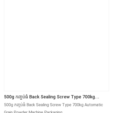
500g កញ្ចប់ធំ Back Sealing Screw Type 700kg
Automatic Grain Powder Machine Packaging
500g កញ្ចប់ធំ Back Sealing Screw Type 700kg Automatic
Grain Powder Machine Packaging