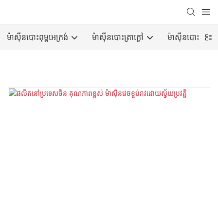
ម៉ាស៊ីនបោះពុម្ពអេក្រង់
ម៉ាស៊ីនបោះត្រាក្តៅ
ម៉ាស៊ីនបោះពុម្ពអុ