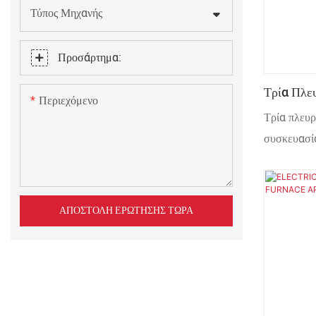
Τύπος Μηχανής
Προσάρτημα:
Τρία Πλε
Περιεχόμενο
Μηχανήμα
Τρία πλευρ
Πολλαπλώ
συσκευασία
Ποτών
τροφίμων κ
ΑΠΟΣΤΟΛΉ ΕΡΏΤΗΣΗΣ ΤΏΡΑ