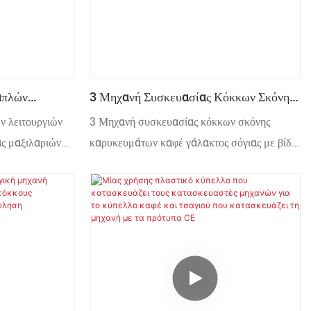
απλών
3 Μηχανή Συσκευασίας Κόκκων Σκόνης
ηχανή
Καρυκευμάτων Καφέ Γάλακτος Σόγιας
ν λειτουργιών
3 Μηχανή συσκευασίας κόκκων σκόνης
Με Βίδα Σφράγισης Πλευράς
ς μαξιλαριών
καρυκευμάτων καφέ γάλακτος σόγιας με βίδα
 Lolly,
ly, μπισκότο
σφράγισης πλευράς