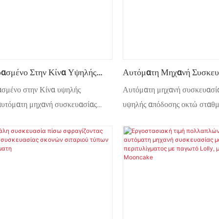
ασμένο Στην Κίνα Υψηλής
Αυτόματη Μηχανή Συσκευ
ς Αυτόματη Μηχανή
Κοκκωδών Τσαντών Υψηλ
σμένο στην Κίνα υψηλής
Αυτόματη μηχανή συσκευασί
ίας Υγρών Ρευστών
Οκτώ Σταθμών Προκατασ
αυτόματη μηχανή συσκευασίας
υψηλής απόδοσης οκτώ σταθ
στών
προκατασκευασμένες σακούλ
εφαρμόζεται για την αυτόματ
συσκευασία καραμελών, ξηρ
σταφίδας, φιστικιών, σπόρων 
καρπών, πατατάκια, σοκολάτα
και άλλων μεγάλων κόκκων κ
υλικών με μεγάλη μάζα.