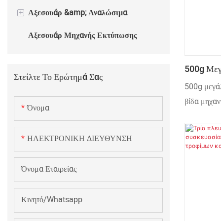
+
Αξεσουάρ &amp; Αναλώσιμα
Αξεσουάρ Μηχανής Εκτύπωσης
Αναλώσιμα Μηχανής Εκτύπωσης
500g Μεγ
Στείλτε Το Ερώτημά Σας
Σφραγίζο
500g μεγά
Σκονών Σ
βίδα μηχαν
Όνομα
Αυτόματη
τύπων 700
ΗΛΕΚΤΡΟΝΙΚΗ ΔΙΕΥΘΥΝΣΗ
Όνομα Εταιρείας
Κινητό/Whatsapp