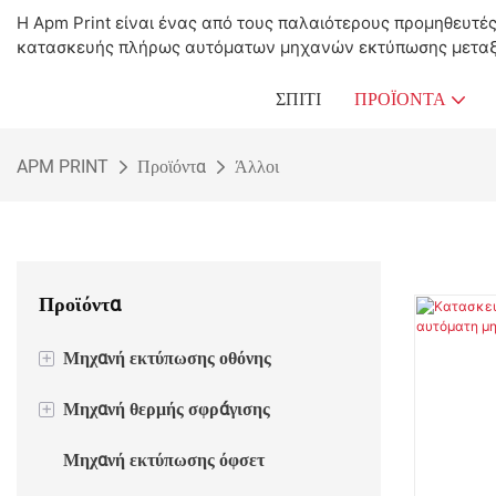
Η Apm Print είναι ένας από τους παλαιότερους προμηθευτέ
κατασκευής πλήρως αυτόματων μηχανών εκτύπωσης μεταξ
ΣΠΊΤΙ
ΠΡΟΪΌΝΤΑ
APM PRINT
Προϊόντα
Άλλοι
Προϊόντα
+
Μηχανή εκτύπωσης οθόνης
+
Μηχανή θερμής σφράγισης
Ημιαυτόματη μηχανή εκτύπωσης
οθόνης
Μηχανή εκτύπωσης όφσετ
Ημιαυτόματη μηχανή σφράγισης
Αυτόματη μηχανή εκτύπωσης οθόνης
θερμού φύλλου