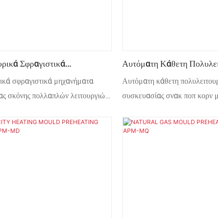
υρικά Σφραγιστικά
Αυτόματη Κάθετη Πολυλει
τα Συσκευασίας Σκόνης
Μηχανή Συσκευασίας Σνα
ικά σφραγιστικά μηχανήματα
Αυτόματη κάθετη πολυλειτου
ν Λειτουργιών Τροφίμων Και
Με Κόκκους Περιστρεφόμ
ς σκόνης πολλαπλών λειτουργιών
συσκευασίας σνακ ποπ κορν 
Προς Πώληση
αι ποτών
περιστρεφόμενου δίσκου προ