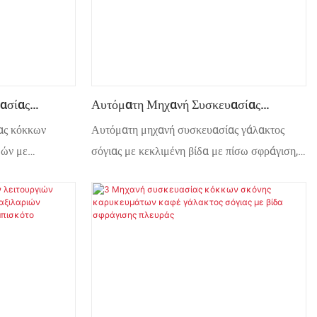
ασίας
Αυτόματη Μηχανή Συσκευασίας
ής Απόδοσης
Γάλακτος Σόγιας Με Κεκλιμένη Βίδα Με
ας κόκκων
Αυτόματη μηχανή συσκευασίας γάλακτος
κευασμένη
Πίσω Σφράγιση, Άμυλο Καλαμποκιού,
μών με
σόγιας με κεκλιμένη βίδα με πίσω σφράγιση,
Αλεύρι, Ζάχαρη Άχνη, Βρεφική Σκόνη
ες. Η μηχανή
άμυλο καλαμποκιού, αλεύρι, καρύκευμα,
η μέτρηση και
ζάχαρη άχνη, βρεφική σκόνη
ών καρπών,
πεπονιού, ξηρών
ς, μπισκότων
αι ακανόνιστων