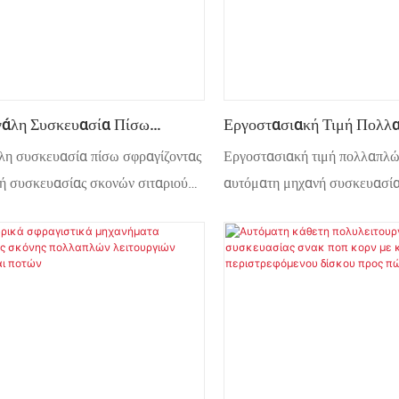
άλη Συσκευασία Πίσω
Εργοστασιακή Τιμή Πολλ
ντας Βίδα Μηχανή Συσκευασίας
Λειτουργιών Αυτόματη Μ
λη συσκευασία πίσω σφραγίζοντας
Εργοστασιακή τιμή πολλαπλώ
ιταριού Τύπων 700kg
Συσκευασίας Μαξιλαριών
ή συσκευασίας σκονών σιταριού
αυτόματη μηχανή συσκευασία
Περιτυλίγματος Με Παγωτό
kg αυτόματη
περιτυλίγματος με παγωτό Lol
Μπισκότο Mooncake
Mooncake