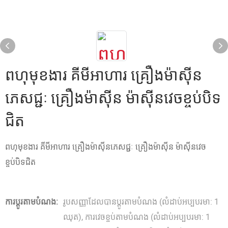
ពហុមុខងារ គីមីអាហារ គ្រឿងម៉ាស៊ីន
ភេសជ្ជៈ គ្រឿងម៉ាស៊ីន ម៉ាស៊ីនវេចខ្ចប់បិទ
ជិត
ពហុមុខងារ គីមីអាហារ គ្រឿងម៉ាស៊ីនភេសជ្ជៈ គ្រឿងម៉ាស៊ីន ម៉ាស៊ីនវេច
ខ្ចប់បិទជិត
ការប្ដូរតាមបំណង:
រូបសញ្ញាដែលបានប្ដូរតាមបំណង (លំដាប់អប្បបរមា: 1
ឈុត), ការវេចខ្ចប់តាមបំណង (លំដាប់អប្បបរមា: 1