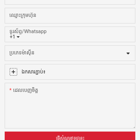
ឈ្មោះក្រុមហ៊ុន
ទូរស័ព្ទ/Whatsapp
+1
ប្រភេទម៉ាស៊ីន
ឯកសារភ្ជាប់៖
ដេលបេញចិត្ដ
ផ្ញើសំណួរឥឡូវនេះ