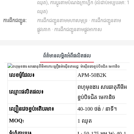
ឈុត), ការប្ដូរតាមបំណងក្រាហ្វិក (លំដាប់អប្បបរមា: 1
ឈុត)
ការដឹកជញ្ជូន:
ការដឹកជញ្ជូនតាមមហាសមុទ្រ · ការដឹកជញ្ជូនតាម
ផ្លូវគោក · ការដឹកជញ្ជូនតាមផ្លូវអាកាស
ព័ត៌មានលម្អិតអំពីផលិតផល
លេខ​ម៉ូដែល៖
APM-50B2K
ពហុមុខងារ សារធាតុគីមីអាហារ
ឈ្មោះផលិតផល៖
ខ្ចប់បិទជិត មេកានិច
ល្បឿនវេចខ្ចប់អតិបរមា៖
40-100 ថង់ / នាទី។
MOQ:
1 ឈុត
ទំហំកាបូប៖
L: 50-175 មម W: 40-140