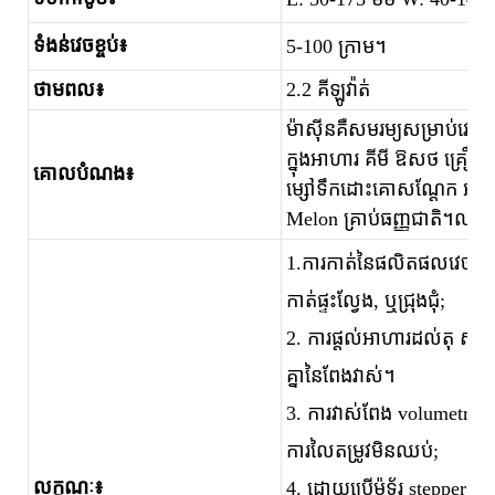
ទំងន់វេចខ្ចប់៖
5-100 ក្រាម។
ថាមពល៖
2.2 គីឡូវ៉ាត់
ម៉ាស៊ីនគឺសមរម្យសម្រាប់វេចខ្ច
ក្នុងអាហារ គីមី ឱសថ គ្រឿងទ
គោលបំណង៖
ម្សៅទឹកដោះគោសណ្តែក អាហារ
Melon គ្រាប់ធញ្ញជាតិ។ល។
1.ការកាត់នៃផលិតផលវេចខ្ចប់អ
កាត់ផ្ទះល្វែង, ឬជ្រុងជុំ;
2. ការផ្តល់អាហារដល់តុ សម្ភ
គ្នានៃពែងវាស់។
3. ការវាស់ពែង volumetric ថ្លឹង
ការលៃតម្រូវមិនឈប់;
លក្ខណៈ៖
4. ដោយប្រើម៉ូទ័រ stepper ដើ