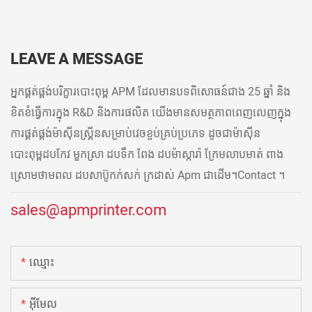
LEAVE A MESSAGE
អ្នកផ្គត់ផ្គង់បរិក្ខារបោះពុម្ព APM ដែលមានបទពិសោធន៍ជាង 25 ឆ្នាំ និង
ខិតខំធ្វើការក្នុង R&D និងការផលិត យើងមានសមត្ថភាពពេញលេញក្នុង
ការផ្គត់ផ្គង់ម៉ាស៊ីនស្គ្រីនសម្រាប់វេចខ្ចប់គ្រប់ប្រភេទ ដូចជាម៉ាស៊ីន
បោះពុម្ពដបកែវ មួកស្រា ដបទឹក ពែង ដបម៉ាស្ការ៉ា ក្រែមលាបមាត់ ពាង
ស្រោមថាមពល ដបសាប៊ូកក់សក់ ក្រដាស់ Apm ជាដើម។Contact ។
sales@apmprinter.com
ឈ្មោះ
អ៊ីមែល