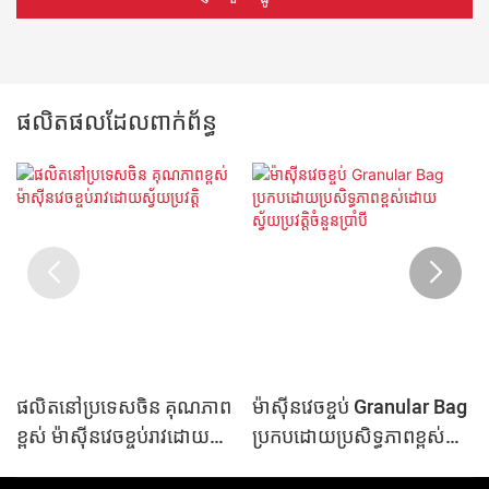
ផលិតផលដែលពាក់ព័ន្ធ
ផលិតនៅប្រទេសចិន គុណភាព
ម៉ាស៊ីនវេចខ្ចប់ Granular Bag
ខ្ពស់ ម៉ាស៊ីនវេចខ្ចប់រាវដោយ
ប្រកបដោយប្រសិទ្ធភាពខ្ពស់
ស្វ័យប្រវត្តិ
ដោយស្វ័យប្រវត្តិចំនួនប្រាំបី