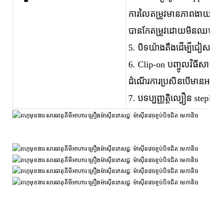
ការលៃតម្រូវមានភាពងាយស្រួ
បានកែតម្រូវដោយមិនឈប់។
5. បិទយ៉ាងតឹងដើម្បីជៀសវ
6. Clip-on បញ្ចូលវិធីសាស្រ្ត
ដំណើរការប្រសិនបើមានអគ្គិសនី
7. បទប្បញ្ញត្តិល្បឿន stepl