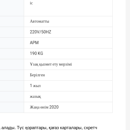
іс
Автоматты
220V/50HZ
APM
190 KG
Ұзақ қызмет ету мерзімі
Берілген
1 жыл
жазық
Жаңа өнім 2020
алады. Түс қораптары, қағаз карталары, скретч