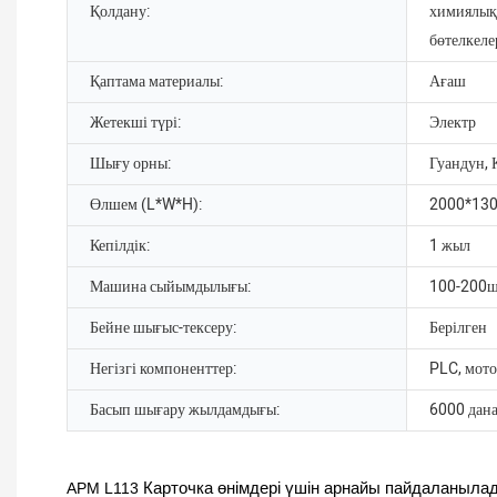
Қолдану:
химиялық
бөтелкеле
Қаптама материалы:
Ағаш
Жетекші түрі:
Электр
Шығу орны:
Гуандун, 
Өлшем (L*W*H):
2000*13
Кепілдік:
1 жыл
Машина сыйымдылығы:
100-200
Бейне шығыс-тексеру:
Берілген
Негізгі компоненттер:
PLC, мото
Басып шығару жылдамдығы:
6000 дан
APM L113
Карточка өнімдері үшін арнайы пайдаланыла