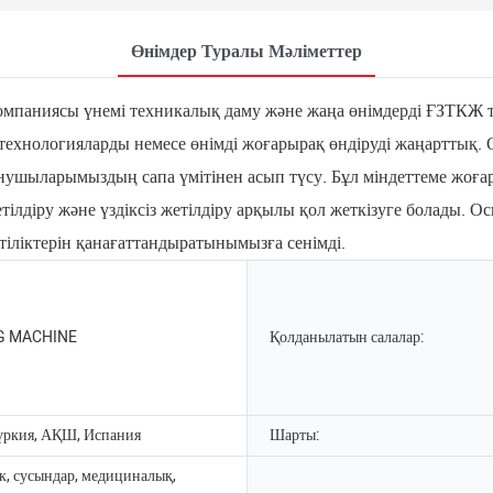
Өнімдер Туралы Мәліметтер
омпаниясы үнемі техникалық даму және жаңа өнімдерді ҒЗТКЖ ту
біз технологияларды немесе өнімді жоғарырақ өндіруді жаңартт
ұтынушыларымыздың сапа үмітінен асып түсу. Бұл міндеттеме жоға
тілдіру және үздіксіз жетілдіру арқылы қол жеткізуге болады. 
ттіліктерін қанағаттандыратынымызға сенімді.
G MACHINE
Қолданылатын салалар:
үркия, АҚШ, Испания
Шарты:
к, сусындар, медициналық,