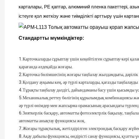
карталары, PE қаптар, алюминий пленка пакеттері, азы
істеуге қол жеткізу және тиімділікті арттыру үшін кар
Стандартты мүмкіндіктер:
1.
Карточкаларды сұрыптау үшін кеңейтілген сұрыптау-кері қал
қарағанда әлдеқайда жоғары.
2.
Карточка бөлімшесінің жоғары таңбалау жылдамдығы, дәрілік
3.
Қолдану ауқымы кең, әр түрлі карталарды, қағазды таңбалауд
4.
Тұрақты таңбалау дәлдігі, дайындаманы басу үшін қысымды үст
5.
Механикалық реттеу бөлігінің құрылымдық комбинациясы жә
әр түрлі өнімдер мен жапсырма орамасының арасындағы түрленд
6.
Зияткерлік басқару, автоматты фотоэлектрлік бақылау, таңба
автоматты анықтау функциясы жоқ.
7.
Жоғары тұрақтылық, жетілдірілген электрондық басқару жүйе
8.
Ақау дабылы функциясы, өндірісті санау функциясы, қуатты 