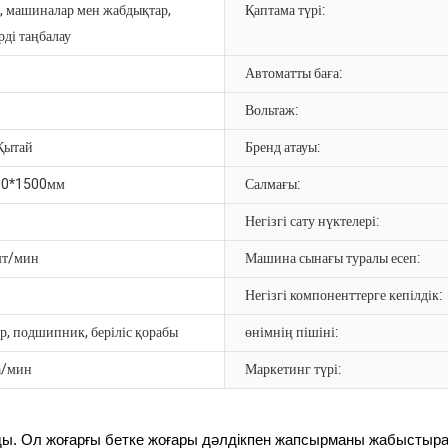
, машиналар мен жабдықтар,
Қаптама түрі:
рді таңбалау
Автоматты баға:
Вольтаж:
Қытай
Бренд атауы:
00*1500мм
Салмағы:
Негізгі сату нүктелері:
шт/мин
Машина сынағы туралы есеп:
Негізгі компоненттерге кепілдік:
р, подшипник, беріліс қорабы
өнімнің пішіні:
а/мин
Маркетинг түрі:
ды. Ол жоғарғы бетке жоғары дәлдікпен жапсырманы жабыстыра 