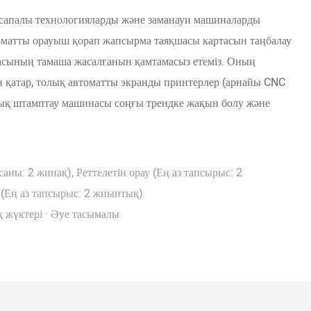
ы сапалы технологияларды және заманауи машиналарды
оматты орауыш қорап жапсырма таяқшасы картасын таңбалау
сының тамаша жасалғанын қамтамасыз етеміз. Оның
н қатар, толық автоматты экранды принтерлер (арнайы CNC
қ штамптау машинасы соңғы трендке жақын болу және
ны: 2 жинақ), Реттелетін орау (Ең аз тапсырыс: 2
(Ең аз тапсырыс: 2 жиынтық)
қ жүктері · Әуе тасымалы