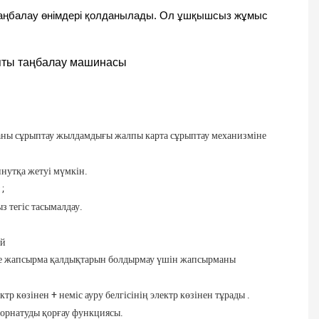
ты таңбалау өнімдері қолданылады. Ол ұшқышсыз жұмыс
ртаны сұрыптау жылдамдығы жалпы карта сұрыптау механизміне
нутқа жетуі мүмкін.
ы
;
з тегіс тасымалдау.
ай
 және жапсырма қалдықтарын болдырмау үшін жапсырманы
р көзінен + неміс ауру белгісінің электр көзінен
тұрады
.
 орнатуды қорғау функциясы.