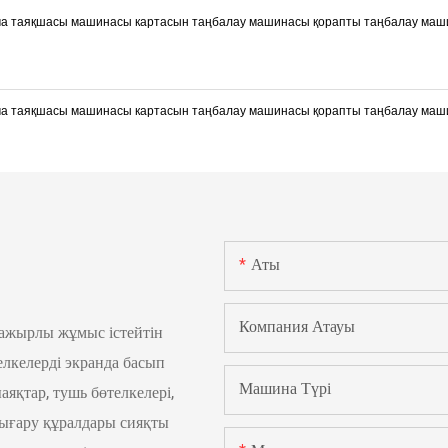
Аты
Компания Атауы
қажырлы жұмыс істейтін
лкелерді экранда басып
Машина Түрі
яқтар, тушь бөтелкелері,
 шығару құралдары сияқты