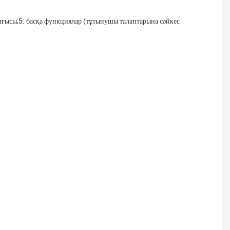
лғысы;
5.
басқа функциялар (тұтынушы талаптарына сәйкес