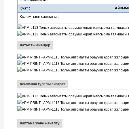
ылғалдылығы
:
Айныма
Қуат
:
Көлемі мен салмағы
Қатысты өнімдер
Компания туралы ақпарат
Қаптама және жөнелту