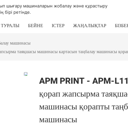
басып шығару машиналарын жобалау және құрастыру
 бірі ретінде.
З ТУРАЛЫ
БЕЙНЕ
ІСТЕР
ЖАҢАЛЫҚТАР
БІЗБ
ңбалау машинасы
псырма таяқшасы машинасы картасын таңбалау машинасы қора
APM PRINT - APM-L113
қорап жапсырма таяқша
машинасы қорапты таңб
машинасы