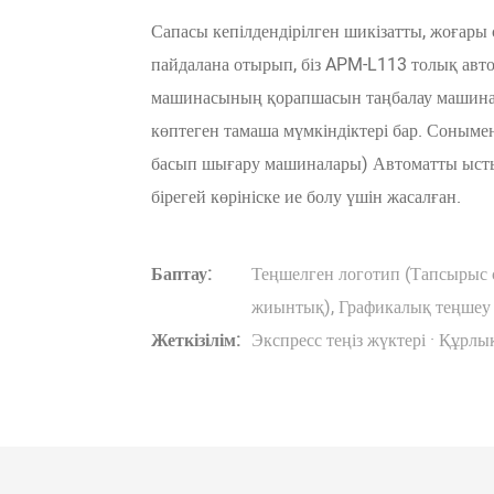
Сапасы кепілдендірілген шикізатты, жоғар
пайдалана отырып, біз APM-L113 толық авт
машинасының қорапшасын таңбалау машина
көптеген тамаша мүмкіндіктері бар. Соныме
басып шығару машиналары) Автоматты ысты
бірегей көрініске ие болу үшін жасалған.
Баптау:
Теңшелген логотип (Тапсырыс са
жиынтық), Графикалық теңшеу 
Жеткізілім:
Экспресс теңіз жүктері · Құрлы