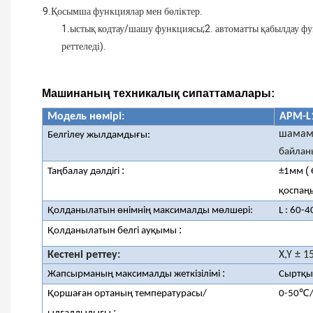
9.
Қосымша функциялар мен бөліктер.
1.
ыстық кодтау/шашу функциясы;
2.
автоматты қабылдау ф
реттеледі).
Машинаның техникалық сипаттамалары:
Модель нөмірі:
APM-L
шамам
Белгілеу жылдамдығы:
байлан
:
(
Таңбалау дәлдігі
±1мм
қоспаң
Қолданылатын өнімнің максималды мөлшері:
L
:
60-4
:
Қолданылатын белгі ауқымы
Кестені реттеу:
X,Y ± 1
:
Жапсырманың максималды жеткізілімі
Сыртқы
Қоршаған ортаның температурасы/
0-50℃
: