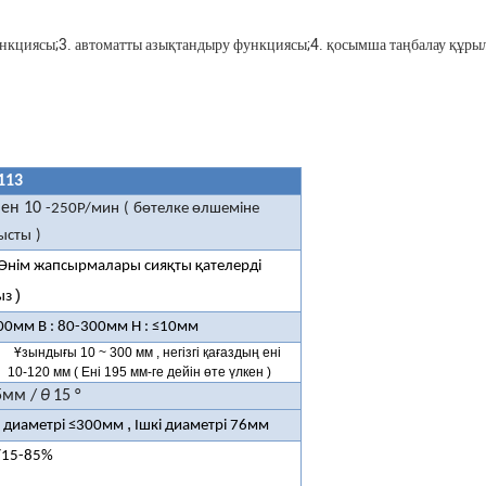
ункциясы;
3.
автоматты азықтандыру функциясы;
4.
қосымша таңбалау құры
113
ен 10
-250P/мин
(
бөтелке өлшеміне
ысты
)
Өнім жапсырмалары сияқты қателерді
)
ыз
00мм В
:
80-300мм H
:
≤10мм
Ұзындығы 10
~
300 мм
,
негізгі қағаздың ені
10-120 мм
(
Ені 195 мм-ге дейін өте үлкен
)
5мм /
θ
15 °
,
 диаметрі ≤300мм
Ішкі диаметрі 76мм
/15-85%