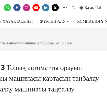
Қазақ Тілі
ЕН ХАБАРЛАСЫҢЫ
ЖҮКТЕП АЛУ
КОМПАНИЯ VR
пты таңбалау машинасы таңбалау машинасы
 Толық автоматты орауыш
сы машинасы картасын таңбалау
алау машинасы таңбалау