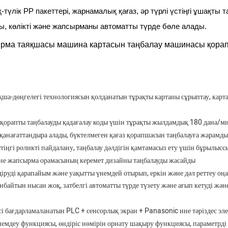
қ-түлік PP пакеттері, жарнамалық қағаз, әр түрлі үстіңгі ұшақ
таны, көлікті және жапсырманы автоматты түрде бөле алады.
ақша-дөңгелегі технологиясын қолданатын тұрақты картаны сұрыптау, ка
 қорапты таңбалауды қадағалау коды үшін тұрақты жылдамдық 180 дана/ми
ы қанағаттандыра алады, бүктелмеген қағаз қорапшасын таңбалауға жарамд
іңгі роликті пайдалану, таңбалау дәлдігін қамтамасыз ету үшін бұрылыссы
не жапсырма орамасының керемет дизайны таңбалауды жасайды
іруді қарапайым және уақытты үнемдей отырып, еркін және дәл реттеу оң
ланбайтын нысан жоқ, затбелгі автоматты түрде түзету және ағып кетуді
сі
бағдарламаланатын PLC + сенсорлық экран + Panasonic ине тәріздес элект
үнемдеу функциясы, өндіріс нөмірін орнату шақыру функциясы, параметрді