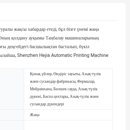
ралы жақсы хабардар етеді, бұл бізге үнемі жаңа
ық. Оның қолдану ауқымы Таңбалау машиналарының
рғы деңгейдегі басшылықтан басталып, бүкіл
Осылайша, Shenzhen Hejia Automatic Printing Machine
Қонақ үйлер, Өндіріс зауыты, Азық-түлік
және сусындар фабрикасы, Фермалар,
Мейрамхана, Бөлшек сауда, Азық-түлік
дүкені, Баспа цехтары, Азық-түлік және
сусындар дүкендері
Жаңа