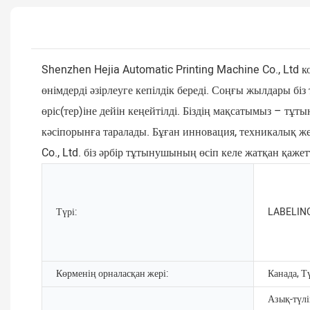
Shenzhen Hejia Automatic Printing Machine Co., Ltd к
өнімдерді әзірлеуге кепілдік береді. Соңғы жылдары 
өріс(тер)іне дейін кеңейтілді. Біздің мақсатымыз – т
кәсіпорынға таралады. Бұған инновация, техникалық же
Co., Ltd. біз әрбір тұтынушының өсіп келе жатқан қаже
Түрі:
LABELIN
Көрменің орналасқан жері:
Канада, Т
Азық-түлі