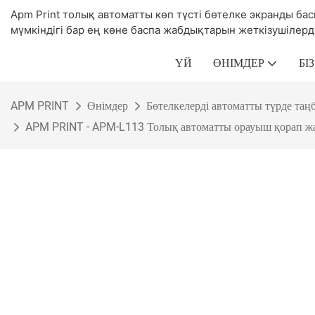
Apm Print толық автоматты көп түсті бөтелке экранды 
мүмкіндігі бар ең көне баспа жабдықтарын жеткізушілердің
ҮЙ
ӨНІМДЕР
БІ
APM PRINT
Өнімдер
Бөтелкелерді автоматты түрде та
APM PRINT - APM-L113 Толық автоматты орауыш қорап жа