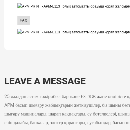
FAQ
LEAVE A MESSAGE
25 жылдан астам тәжірибесі бар және ҒЗТКЖ және өндірісте 
APM басып шығару жабдықтарын жеткізушілер, біз шыны бөте
шығару машиналары, шарап қақпақтары, су бөтелкелері, шыныа
ерін далабы, банкалар, электр қораптары, сусабындар, басып