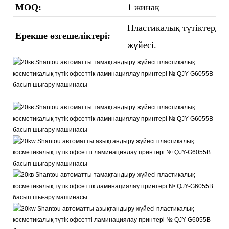
MOQ:
1 жинақ
Пластикалық түтіктерді 
Ерекше өзгешеліктері:
жүйесі.