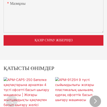
Мазмұны
ҚАЗІР СҰРАУ ЖІБЕРІҢІЗ
ҚАТЫСТЫ ӨНІМДЕР