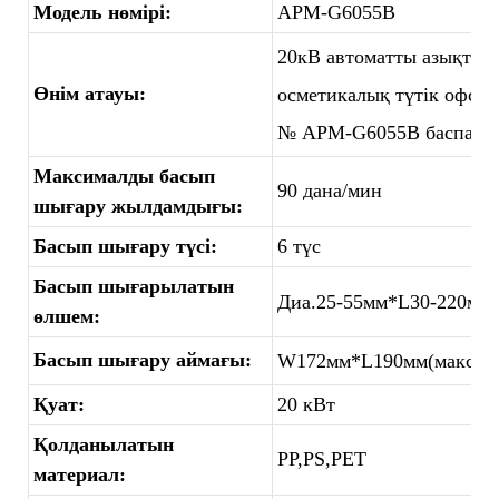
Модель нөмірі:
APM-G6055B
20кВ автоматты азықтан
Өнім атауы:
осметикалық түтік офсет
№ APM-G6055B баспа м
Максималды басып
90 дана/мин
шығару жылдамдығы:
Басып шығару түсі:
6 түс
Басып шығарылатын
Диа.25-55мм*L30-220мм
өлшем:
Басып шығару аймағы:
W172мм*L190мм(макс)
Қуат:
20 кВт
Қолданылатын
PP,PS,PET
материал: