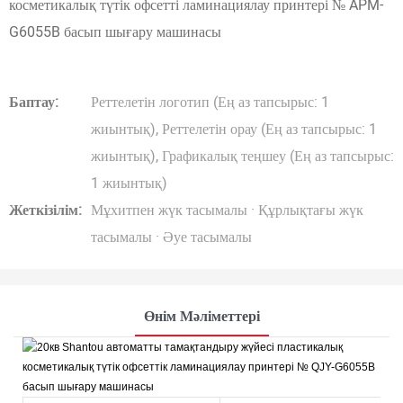
косметикалық түтік офсетті ламинациялау принтері № APM-
G6055B басып шығару машинасы
Баптау:
Реттелетін логотип (Ең аз тапсырыс: 1
жиынтық), Реттелетін орау (Ең аз тапсырыс: 1
жиынтық), Графикалық теңшеу (Ең аз тапсырыс:
1 жиынтық)
Жеткізілім:
Мұхитпен жүк тасымалы · Құрлықтағы жүк
тасымалы · Әуе тасымалы
Өнім Мәліметтері