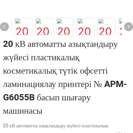
20 кВ автоматты азықтандыру
жүйесі пластикалық
косметикалық түтік офсетті
ламинациялау принтері № APM-
G6055B басып шығару
машинасы
20 кВ автоматты азықтандыру жүйесі пластикалық