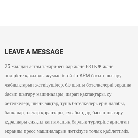
LEAVE A MESSAGE
25 жылдан астам тәжірибесі бар және ҒЗТКЖ және
өндірісте қажырлы жұмыс істейтін APM басып шығару
жабдықтарын жеткізушілер, біз шыны бөтелкелерді экранда
басып шығару машиналары, шарап қақпақтары, су
бөтелкелері, шыныаяқтар, тушь бөтелкелері, ерін далабы,
банкалар, электр қораптары, сусабындар, басып шығару
құралдары сияқты қаптаманың барлық түрлеріне арналған
экранды пресс машиналарын жеткізуге толық қабілеттіміз.