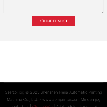
KÜLDJE EL MOST
Szerzői jog © 2025 Shenzhen Hejia Automatic Printing
Machine Co., Ltd. -
www.apmprinter.com
Minden jog
fenntartva. |
Oldaltérkép
|
Adatvédelmi irányelvek