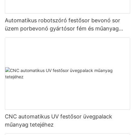
Automatikus robotszóró festősor bevonó sor
üzem porbevonó gyártósor fém és műanyag
alkatrészekhez
CNC automatikus UV festősor üvegpalack
műanyag tetejéhez