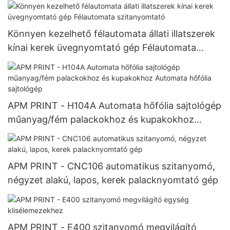
megvilágító egység
Könnyen kezelhető félautomata állati illatszerek
kínai kerek üvegnyomtató gép Félautomata
szitanyomtató
APM PRINT - H104A Automata hőfólia sajtológép
műanyag/fém palackokhoz és kupakokhoz
Automata hőfólia sajtológép
APM PRINT - CNC106 automatikus szitanyomó,
négyzet alakú, lapos, kerek palacknyomtató gép
APM PRINT - E400 szitanyomó megvilágító