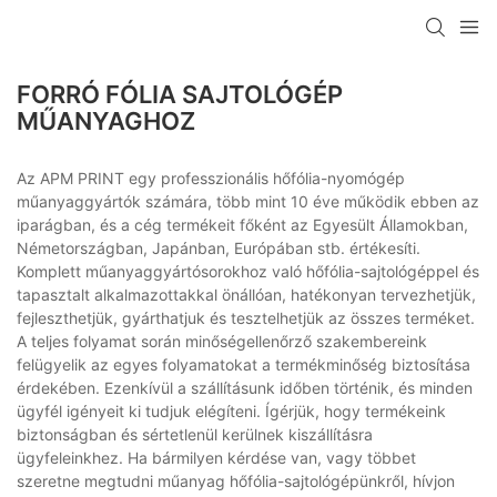
FORRÓ FÓLIA SAJTOLÓGÉP
MŰANYAGHOZ
Az APM PRINT egy professzionális hőfólia-nyomógép
műanyaggyártók számára, több mint 10 éve működik ebben az
iparágban, és a cég termékeit főként az Egyesült Államokban,
Németországban, Japánban, Európában stb. értékesíti.
Komplett műanyaggyártósorokhoz való hőfólia-sajtológéppel és
tapasztalt alkalmazottakkal önállóan, hatékonyan tervezhetjük,
fejleszthetjük, gyárthatjuk és tesztelhetjük az összes terméket.
A teljes folyamat során minőségellenőrző szakembereink
felügyelik az egyes folyamatokat a termékminőség biztosítása
érdekében. Ezenkívül a szállításunk időben történik, és minden
ügyfél igényeit ki tudjuk elégíteni. Ígérjük, hogy termékeink
biztonságban és sértetlenül kerülnek kiszállításra
ügyfeleinkhez. Ha bármilyen kérdése van, vagy többet
szeretne megtudni műanyag hőfólia-sajtológépünkről, hívjon