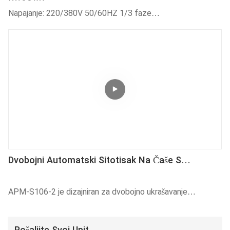
Napajanje: 220/380V 50/60HZ 1/3 faze
Radna brzina: 3800-4000 kom/h
Komprimirani zrak: 5-8 kgf/cm²
Dvobojni Automatski Sitotisak Na Čaše S
Vizualnim Sustavom Pozicioniranja
APM-S106-2 je dizajniran za dvobojno ukrašavanje
plastičnih čaša pri velikim proizvodnim brzinama. Pogodan je
za tisak plastičnih posuda UV tintom i može obrađivati ​​