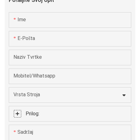
Pošaljite Svoj Upit
cilindrične ili kvadratne posude sa ili bez registracijskih
točaka. Pouzdanost i brzina čine S106 idealnim za offline ili
Ime
linijsku proizvodnju 24/7.
E-Pošta
Naziv Tvrtke
Mobitel/Whatsapp
Vrsta Stroja
Prilog:
Sadržaj