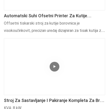
Automatski Suhi Ofsetni Printer Za Kutije
Borovnica
Offsetni tiskarski stroj za kutije borovnica je
visokoučinkovit, precizan uređaj dizajniran za tisak kutija za
pakiranje borovnica. Nudi jasne, žive otiske i ima visoku
automatizaciju. Stroj je ekološki prihvatljiv, energetski
učinkovit, jednostavan za održavanje i prikladan za tisak na
razne plastične spremnike, uključujući poklopce za čaše,
poklopce za kutije za pakiranje hrane i tako dalje.
Stroj Za Sastavljanje I Pakiranje Kompleta Za Brzo
Testiranje (dvostruke Šine)
KVA: 8 kW