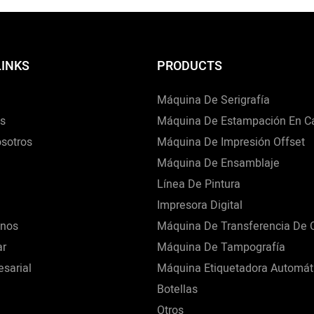
De Maíz, Harina, Azúcar G
Para Bebés.
LINKS
PRODUCTS
Máquina De Serigrafía
s
Máquina De Estampación En Ca
sotros
Máquina De Impresión Offset
Máquina De Ensamblaje
Línea De Pintura
Impresora Digital
enos
Máquina De Transferencia De 
ar
Máquina De Tampografía
sarial
Máquina Etiquetadora Automát
Botellas
Otros