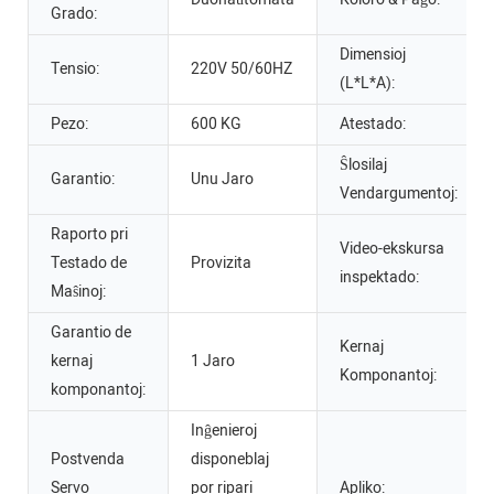
Grado:
Dimensioj
Tensio:
220V 50/60HZ
(L*L*A):
Pezo:
600 KG
Atestado:
Ŝlosilaj
Garantio:
Unu Jaro
Vendargumentoj:
Raporto pri
Video-ekskursa
Testado de
Provizita
inspektado:
Maŝinoj:
Garantio de
Kernaj
kernaj
1 Jaro
Komponantoj:
komponantoj:
Inĝenieroj
Postvenda
disponeblaj
Servo
por ripari
Apliko: