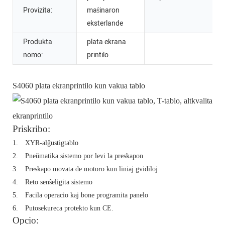
Provizita:
maŝinaron
eksterlande
Produkta
plata ekrana
nomo:
printilo
S4060 plata ekranprintilo kun vakua tablo
Priskribo:
1.
XYR-alĝustigtablo
2.
Pneŭmatika sistemo por levi la preskapon
3.
Preskapo movata de motoro kun liniaj gvidiloj
4.
Reto senŝeligita sistemo
5.
Facila operacio kaj bone programita panelo
6.
Putosekureca protekto kun CE.
Opcio: