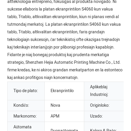
altteknologia entrepreno, fokusiĝas al produkta novigado. Ni
sukcese ellaboris la platan ekranprintilon S4060 kun vakua
tablo, T-tablo, altkvalitan ekranprintilon, kiun ni planas vendi al
tutmondaj merkatoj. La platan ekranprintilon S4060 kun vakua
tablo, T-tablo, altkvalitan ekranprintilon, faris grandajn
teknologiajn sukcesojn, ĉar teknikistoj ofte okazigas trejnadojn
kaj teknikajn interŝanĝojn por plibonigi profesiajn kapablojn.
Fidante je niaj bonegaj produktoj kaj prudenta merkatiga
strategio, Shenzhen Hejia Automatic Printing Machine Co., Ltd.
firme kredas, ke ni akiros grandan merkatparton en la estonteco
kaj ankaŭ profitigos niajn koncernatojn.
Aplikeblaj
Tipo de plato:
Ekranprintilo
Industrioj:
Kondiĉo:
Nova
Originloko:
Markonomo:
APM
Uzado:
Aŭtomata
Duonaŭtomata
Koloro & Paĝo: