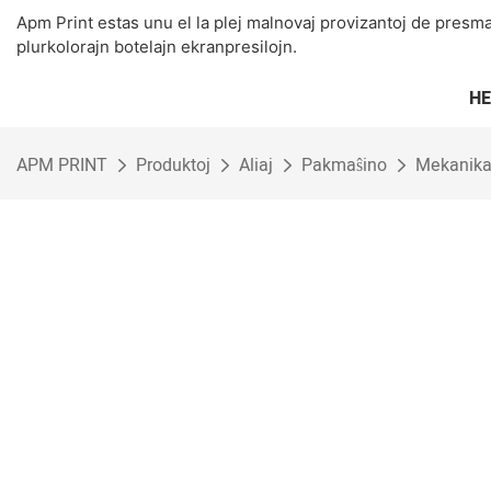
Apm Print estas unu el la plej malnovaj provizantoj de presm
plurkolorajn botelajn ekranpresilojn.
H
APM PRINT
Produktoj
Aliaj
Pakmaŝino
Mekanika