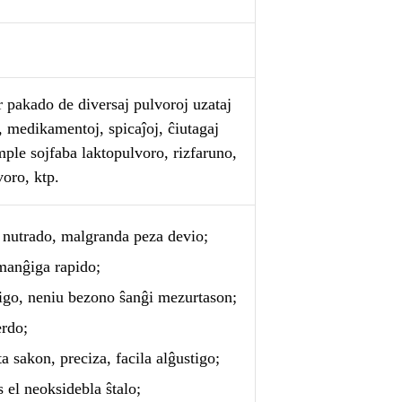
 pakado de diversaj pulvoroj uzataj
, medikamentoj, spicaĵoj, ĉiutagaj
mple sojfaba laktopulvoro, rizfaruno,
voro, ktp.
 nutrado, malgranda peza devio;
manĝiga rapido;
tigo, neniu bezono ŝanĝi mezurtason;
erdo;
a sakon, preciza, facila alĝustigo;
s el neoksidebla ŝtalo;