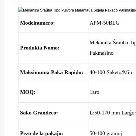
Modelnumero:
APM-50BLG
Mekanika Ŝraŭba Tip
Produkta Nomo:
Pakmaŝino
Maksimuma Paka Rapido:
40-100 Saketo/Min
MOQ:
1aro
Sako Grandeco:
L:50-170 mm Larĝo
Pezo de la pakaĵo:
50-100 gramoj