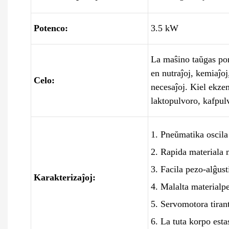
Potenco:
3.5 kW
La maŝino taŭgas por
en nutraĵoj, kemiaĵoj
Celo:
necesaĵoj. Kiel ekze
laktopulvoro, kafpul
1. Pneŭmatika oscila
2. Rapida materiala 
3. Facila pezo-alĝus
Karakterizaĵoj:
4. Malalta materialp
5. Servomotora tirant
6. La tuta korpo esta