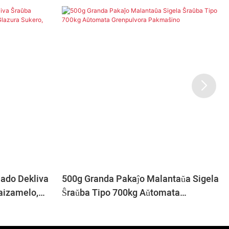
ado Dekliva
500g Granda Pakaĵo Malantaŭa Sigela
aizamelo,
Ŝraŭba Tipo 700kg Aŭtomata
ebopulvora
Grenpulvora Pakmaŝino