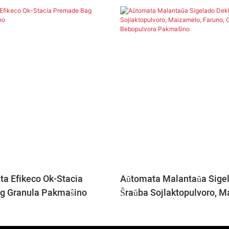
ta Efikeco Ok-Stacia
Aŭtomata Malantaŭa Sigel
g Granula Pakmaŝino
Ŝraŭba Sojlaktopulvoro, M
Faruno, Glazura Sukero, B
Pakmaŝino