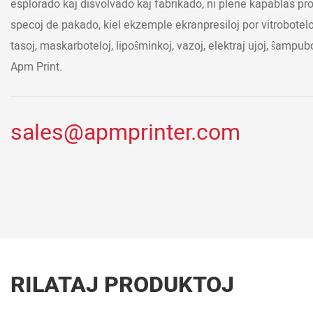
esplorado kaj disvolvado kaj fabrikado, ni plene kapablas pro
specoj de pakado, kiel ekzemple ekranpresiloj por vitroboteloj
tasoj, maskarboteloj, lipoŝminkoj, vazoj, elektraj ujoj, ŝampubo
Apm Print.
sales@apmprinter.com
RILATAJ PRODUKTOJ