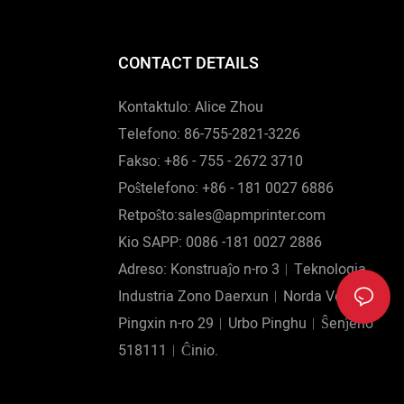
CONTACT DETAILS
Kontaktulo: Alice Zhou
Telefono: 86-755-2821-3226
Fakso: +86 - 755 - 2672 3710
Poŝtelefono: +86 - 181 0027 6886
Retpoŝto:sales@apmprinter.com
Kio SAPP: 0086 -181 0027 2886
Adreso: Konstruaĵo n-ro 3︱Teknologia
Industria Zono Daerxun︱Norda Vojo
Pingxin n-ro 29︱Urbo Pinghu︱Ŝenĵeno
518111︱Ĉinio.