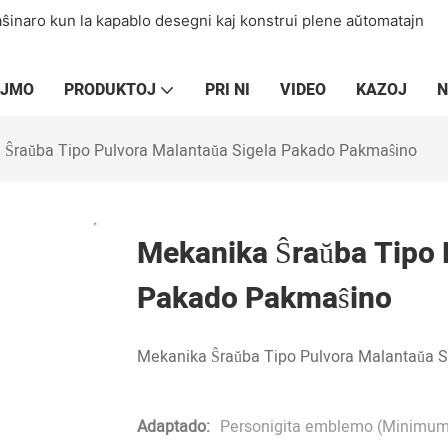
aŝinaro kun la kapablo desegni kaj konstrui plene aŭtomatajn
EJMO
PRODUKTOJ
PRI NI
VIDEO
KAZOJ
N
 Ŝraŭba Tipo Pulvora Malantaŭa Sigela Pakado Pakmaŝino
Mekanika Ŝraŭba Tipo 
Pakado Pakmaŝino
Mekanika Ŝraŭba Tipo Pulvora Malantaŭa 
Adaptado:
Personigita emblemo (Minimum