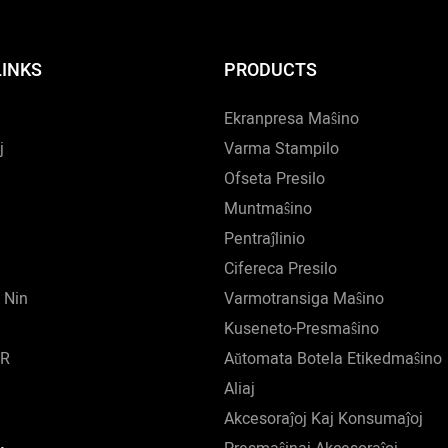
LINKS
PRODUCTS
Ekranpresa Maŝino
j
Varma Stampilo
Ofseta Presilo
Muntmaŝino
Pentraĵlinio
Cifereca Presilo
 Nin
Varmotransiga Maŝino
Kuseneto-Presmaŝino
VR
Aŭtomata Botela Etikedmaŝino
Aliaj
Akcesoraĵoj Kaj Konsumaĵoj