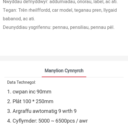
Nwyddau defnyddwyr: addurniadau, oriorau, label, ac ati.
Tegan: Trên rheilffordd, car model, teganau pren, llygaid
babanod, ac ati.
Deunyddiau ysgrifennu: pennau, pensiliau, pennau pêl.
Manylion Cynnyrch
Data Technegol:
1. cwpan inc 90mm
2. Plât 100 * 250mm
3. Argraffu awtomatig 9 wrth 9
4. Cyflymder: 5000 ~ 6500pcs / awr