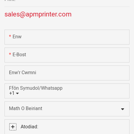
sales@apmprinter.com
Enw
E-Bost
Enw'r Cwmni
Ffôn Symudol/Whatsapp
+1
Math O Beiriant
Atodiad: