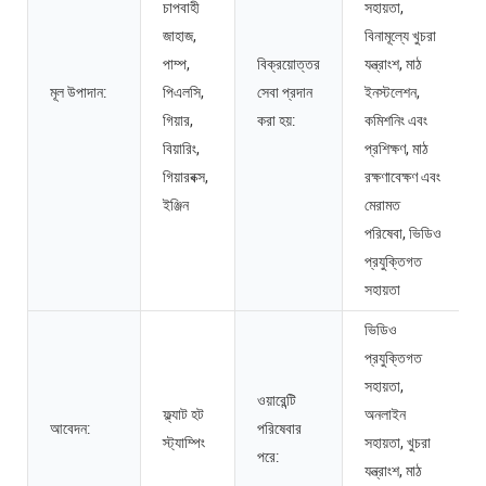
চাপবাহী
সহায়তা,
জাহাজ,
বিনামূল্যে খুচরা
পাম্প,
বিক্রয়োত্তর
যন্ত্রাংশ, মাঠ
মূল উপাদান:
পিএলসি,
সেবা প্রদান
ইনস্টলেশন,
গিয়ার,
করা হয়:
কমিশনিং এবং
বিয়ারিং,
প্রশিক্ষণ, মাঠ
গিয়ারবক্স,
রক্ষণাবেক্ষণ এবং
ইঞ্জিন
মেরামত
পরিষেবা, ভিডিও
প্রযুক্তিগত
সহায়তা
ভিডিও
প্রযুক্তিগত
সহায়তা,
ওয়ারেন্টি
ফ্ল্যাট হট
অনলাইন
আবেদন:
পরিষেবার
স্ট্যাম্পিং
সহায়তা, খুচরা
পরে:
যন্ত্রাংশ, মাঠ