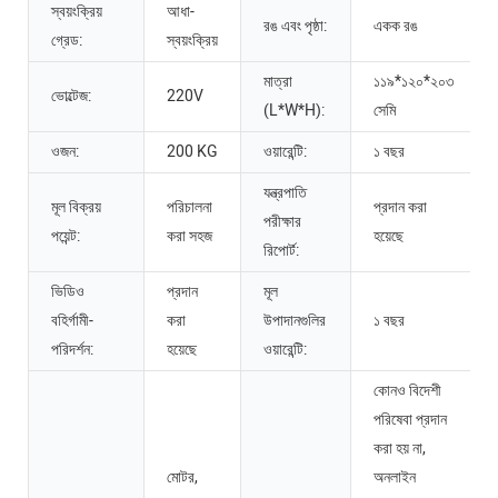
স্বয়ংক্রিয়
আধা-
রঙ এবং পৃষ্ঠা:
একক রঙ
গ্রেড:
স্বয়ংক্রিয়
মাত্রা
১১৯*১২০*২০৩
ভোল্টেজ:
220V
(L*W*H):
সেমি
ওজন:
200 KG
ওয়ারেন্টি:
১ বছর
যন্ত্রপাতি
মূল বিক্রয়
পরিচালনা
প্রদান করা
পরীক্ষার
পয়েন্ট:
করা সহজ
হয়েছে
রিপোর্ট:
ভিডিও
প্রদান
মূল
বহির্গামী-
করা
উপাদানগুলির
১ বছর
পরিদর্শন:
হয়েছে
ওয়ারেন্টি:
কোনও বিদেশী
পরিষেবা প্রদান
করা হয় না,
মোটর,
অনলাইন