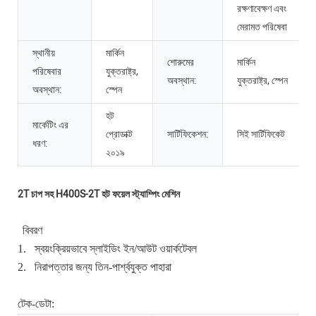
রক্ষণাবেক্ষণ এবং
মেরামত পরিষেবা
স্থানীয়
মার্কিন
শোরুমের
মার্কিন
পরিষেবার
যুক্তরাষ্ট্র,
অবস্থান:
যুক্তরাষ্ট্র, স্পেন
অবস্থান:
স্পেন
হট
মার্কেটিং এর
প্রোডাক্ট
সার্টিফিকেশন:
সিই সার্টিফিকেট
ধরণ:
২০১৯
2T চাপ সহ H400S-2T হট ফয়েল স্ট্যাম্পিং মেশিন
বিবরণ
1.
স্বয়ংক্রিয়ভাবে স্লাইডিং ইন/আউট ওয়ার্কটেবল
2.
নিরাপত্তার জন্য তিন-পার্শ্বযুক্ত পাহারা
টেক-ডেটা: