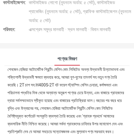
কাস্টমাইজেশন:
কাস্টমাইজড লোগো (ন্যূনতম অর্ডার: ৫ সেট), কাস্টমাইজড
প্যাকেজিং (ন্যূনতম অর্ডার: ৫ সেট), গ্রাফিক কাস্টমাইজেশন (ন্যূনতম
অর্ডার: ৫ সেট)
পরিবহন:
এক্সপ্রেস সমুদ্র মালবাহী · স্থল মালবাহী · বিমান মালবাহী
পণ্যের বিবরণ
শেনজেন হেজিয়া অটোমেটিক প্রিন্টিং মেশিন কোং লিমিটেড অনন্য উদ্ভাবনী চিন্তাভাবনা এবং
শক্তিশালী উদ্ভাবনী ক্ষমতা ব্যবহার করে, আমরা যুগ-যুগের তাৎপর্য সহ নতুন পণ্য তৈরি
করেছি। 2T চাপ সহ H400S-2T হট ফয়েল স্ট্যাম্পিং মেশিন চেহারা, কর্মক্ষমতা এবং
পরিচালনা পদ্ধতির দিক থেকে অন্যান্য অনুরূপ পণ্যের চেয়ে উন্নত, এবং বাজারে গ্রাহকদের
দ্বারা সর্বসম্মতভাবে স্বীকৃত হয়েছে এবং বাজারের প্রতিক্রিয়া ভাল। বছরের পর বছর ধরে
বৃদ্ধি এবং উন্নয়নের পর, শেনজেন হেজিয়া অটোমেটিক প্রিন্টিং মেশিন কোং লিমিটেড
বৈশিষ্ট্যযুক্ত কর্পোরেট সংস্কৃতি ব্যবস্থা তৈরি করেছে এবং 'গ্রাহক প্রথমে' আমাদের
ব্যবসায়িক নীতি নিশ্চিত করেছে। আমরা সর্বদা গ্রাহকদের চাহিদার উপর মনোযোগ দেব এবং
প্রতিশ্রুতি দেব যে আমরা সবচেয়ে সন্তোষজনক এবং মূল্যবান পণ্য সরবরাহ করব।