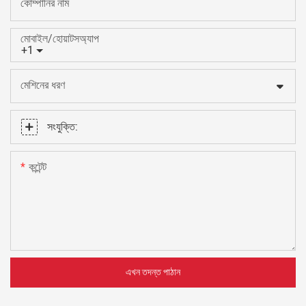
কোম্পানির নাম
মোবাইল/হোয়াটসঅ্যাপ
+1
মেশিনের ধরণ
সংযুক্তি:
কন্টেন্ট
এখন তদন্ত পাঠান