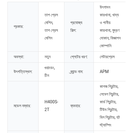
উৎপাদন
তাপ প্রেস
কারখানা, খাদ্য
মেশিন,
প্রযোজ্য
ও পানীয়
প্রকার:
তাপ প্রেস
শিল্প:
কারখানা, মুদ্রণ
মেশিন
দোকান, বিজ্ঞাপন
কোম্পানি
অবস্থা:
নতুন
প্লেটের ধরণ:
লেটারপ্রেস
গুয়াংডং,
উৎপত্তিস্থল:
ব্র্যান্ড নাম:
APM
চীন
কাগজ প্রিন্টার,
লেবেল প্রিন্টার,
H400S-
কার্ড প্রিন্টার,
মডেল নম্বার:
ব্যবহার:
2T
টিউব প্রিন্টার,
বিল প্রিন্টার, হট
স্ট্যাম্পিং