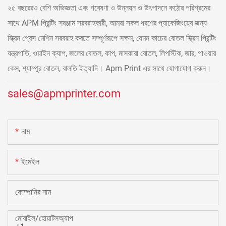
২৫ বছরেরও বেশি অভিজ্ঞতা এবং গবেষণা ও উন্নয়ন ও উৎপাদনে কঠোর পরিশ্রমের
সাথে APM প্রিন্টিং সরঞ্জাম সরবরাহকারী, আমরা সকল ধরণের প্যাকেজিংয়ের জন্য
স্ক্রিন প্রেস মেশিন সরবরাহ করতে সম্পূর্ণরূপে সক্ষম, যেমন কাচের বোতল স্ক্রিন প্রিন্টিং
যন্ত্রপাতি, ওয়াইন ক্যাপ, জলের বোতল, কাপ, মাসকারা বোতল, লিপস্টিক, জার, পাওয়ার
কেস, শ্যাম্পুর বোতল, বালতি ইত্যাদি। Apm Print এর সাথে যোগাযোগ করুন।
sales@apmprinter.com
নাম
ইমেইল
কোম্পানির নাম
মোবাইল/হোয়াটসঅ্যাপ