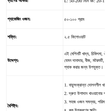
ব্যাগের আকার:
L: 50-200 মিমি W: 20-110 ম
প্যাকেজিং ওজন:
৫০-১০০ গ্রাম
শক্তি:
২.৫ কিলোওয়াট
এই মেশিনটি খাদ্য, চিকিৎসা, ঔষধ,
উদ্দেশ্য:
যেমন দানাদার, বীজ, মটরশুটি, রাসায
প্যাক করার জন্য উপযুক্ত।
1. বায়ুসংক্রান্ত দোলনশীল খাওয়
2. দ্রুত উপাদান খাওয়ানোর গতি;
3. সহজ ওজন সমন্বয়, পরিমাপ কা
বৈশিষ্ট্য:
৪. কম উপকরণের ক্ষতি;