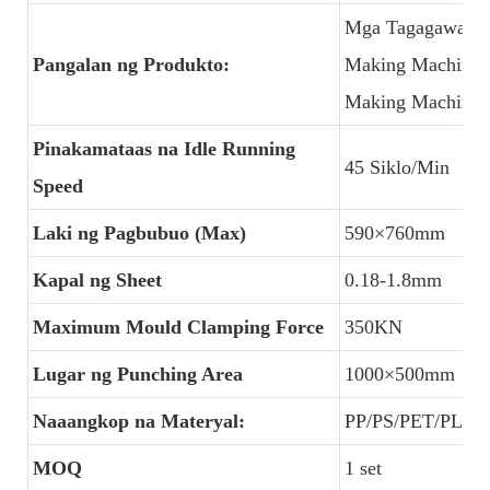
Mga Tagagawa ng 
Pangalan ng Produkto:
Making Machine p
Making Machine 
Pinakamataas na Idle Running
45 Siklo/Min
Speed
Laki ng Pagbubuo (Max)
590×760mm
Kapal ng Sheet
0.18-1.8mm
Maximum Mould Clamping Force
350KN
Lugar ng Punching Area
1000×500mm
Naaangkop na Materyal:
PP/PS/PET/PLA/
MOQ
1 set