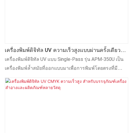
เครื่องพิมพ์ดิจิทัล UV ความเร็วสูงแบบผ่านครั้งเดียว
APM-350U สำหรับฝาขวดและบรรจุภัณฑ์
เครื่องพิมพ์ดิจิทัล UV แบบ Single-Pass รุ่น APM-350U เป็น
เครื่องพิมพ์ล้ำสมัยที่ออกแบบมาเพื่อการพิมพ์โดยตรงที่มี
ประสิทธิภาพสูงและความแม่นยำสูงบนฝาขวด ถุงใส่ของกลับ
บ้าน ถุงปิดผนึก ฝากล่องอาหาร แผ่นเหล็ก ผ้าไม่ทอ และวัสดุ
เรียบต่างๆ ขับเคลื่อนด้วยหัวพิมพ์อุตสาหกรรมระดับโลก
(Kyocera หรือ Toshiba TEC) ทำให้ได้ความเร็วในการพิมพ์ที่
น่าทึ่งถึง 50 เมตร/นาที และความละเอียดทางกายภาพที่ยอด
เยี่ยมถึง 1200 dpi ด้วยระบบหมึกหมุนเวียนอุณหภูมิคงที่ ราง
ปรับระดับที่แม่นยำ การอบแห้งด้วย UV กำลังสูง และการปรับ