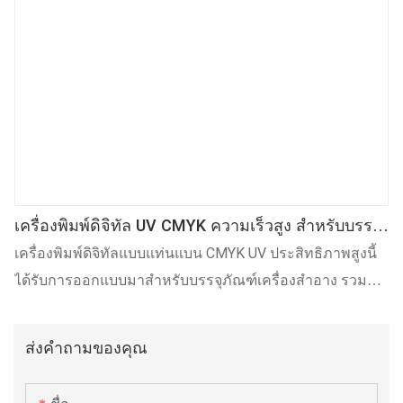
สภาพพื้นผิวด้วยพลาสมาขั้นสูง ทำให้ APM-350U รับประกัน
สีสันสดใส ความทนทานต่อรอยขีดข่วนที่ดีเยี่ยม และความ
ทนทานของลวดลายที่แข็งแรง โดยไม่ต้องสร้างเพลทด้วย
ตนเอง
เครื่องพิมพ์ดิจิทัล UV CMYK ความเร็วสูง สำหรับบรรจุ
ภัณฑ์เครื่องสำอางและผลิตภัณฑ์หลายวัสดุ
เครื่องพิมพ์ดิจิทัลแบบแท่นแบน CMYK UV ประสิทธิภาพสูงนี้
ได้รับการออกแบบมาสำหรับบรรจุภัณฑ์เครื่องสำอาง รวมถึง
พาเลทอายแชโดว์ ตลับบลัชออน กล่องแป้ง กล่องน้ำหอม และ
ผลิตภัณฑ์แบนหลายวัสดุ เครื่องพิมพ์ APM UV มาพร้อมหัว
ส่งคำถามของคุณ
พิมพ์แบบเพียโซอิเล็กทริกอุตสาหกรรม แท่นพิมพ์อิงค์เจ็ทแบบ
รวมศูนย์ การเชื่อมต่อหัวฉีดหลายหัวแบบไร้รอยต่อ และระบบ