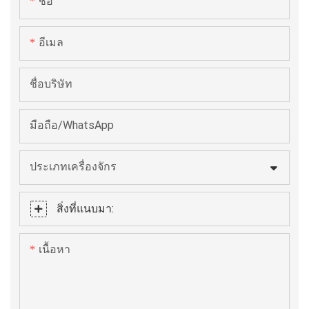
ชื่อ
ลำเลียงสายพานเหล็กสุญญากาศ ทำให้ได้งานพิมพ์สีสันสดใส
คมชัดบนกระดาษ พลาสติก โลหะ ไม้ เซรามิก และอื่นๆ อีก
อีเมล
มากมาย เหมาะอย่างยิ่งสำหรับแบรนด์ความงาม โรงงานผลิต
บรรจุภัณฑ์ และธุรกิจปรับแต่งบรรจุภัณฑ์
ชื่อบริษัท
มือถือ/WhatsApp
ประเภทเครื่องจักร
สิ่งที่แนบมา:
เนื้อหา