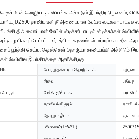
், ஷென்சென் ஹெஜியா தானியங்கி அச்சிடும் இயந்திர நிறுவனம், லிமிடெ
ரிப்பு DZ600 தானியங்கி தீ அணைப்பான் லேபிள் ஸ்டிக்கர் பாட்டில் ஸ்ட
ி தீ அணைப்பான் லேபிள் ஸ்டிக்கர் பாட்டில் ஸ்டிக்கர்கள் லேபிளிங் இ
் குழு மிகவும் மேம்பட்ட உற்பத்தி உபகரணங்கள் மற்றும் சுயாதீன ஆராய்
ைப் பூர்த்தி செய்ய, ஷென்சென் ஹெஜியா தானியங்கி அச்சிடும் இயந்
கர்கள் லேபிளிங் இயந்திரத்தை ஆதரிக்கிறது.
INE
பொருந்தக்கூடிய தொழில்கள்:
மற்றவை
நிலை:
புதியது
ன்பொருள்
பேக்கேஜிங் வகை:
மரப் பெட்
தானியங்கி தரம்:
தானியங்
தோற்றம் இடம்:
குவாங்டா
பரிமாணம்(L*W*H):
2500*15
உத்தரவாதம்:
1 வருடம்