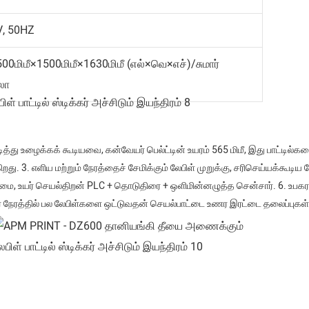
, 50HZ
2500மிமீ×1500மிமீ×1630மிமீ (எல்×வெ×எச்)/சுமார்
லோ
கிறது. 3. எளிய மற்றும் நேரத்தைச் சேமிக்கும் லேபிள் முறுக்கு, சரிசெய்யக்கூடி
மை, உயர் செயல்திறன் PLC + தொடுதிரை + ஒளிமின்னழுத்த சென்சார். 6. உபகரண
நேரத்தில் பல லேபிள்களை ஒட்டுவதன் செயல்பாட்டை உணர இரட்டை தலைப்புகள் 