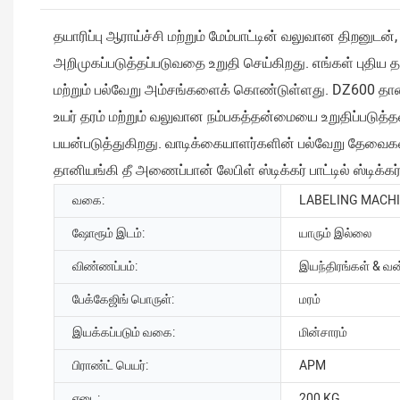
தயாரிப்பு ஆராய்ச்சி மற்றும் மேம்பாட்டின் வலுவான திறனுடன
அறிமுகப்படுத்தப்படுவதை உறுதி செய்கிறது. எங்கள் புதிய தயா
மற்றும் பல்வேறு அம்சங்களைக் கொண்டுள்ளது. DZ600 தானியங்க
உயர் தரம் மற்றும் வலுவான நம்பகத்தன்மையை உறுதிப்படுத்தவும
பயன்படுத்துகிறது. வாடிக்கையாளர்களின் பல்வேறு தேவைகள
தானியங்கி தீ அணைப்பான் லேபிள் ஸ்டிக்கர் பாட்டில் ஸ்டிக்
வகை:
LABELING MACH
ஷோரூம் இடம்:
யாரும் இல்லை
விண்ணப்பம்:
இயந்திரங்கள் & வ
பேக்கேஜிங் பொருள்:
மரம்
இயக்கப்படும் வகை:
மின்சாரம்
பிராண்ட் பெயர்:
APM
எடை:
200 KG