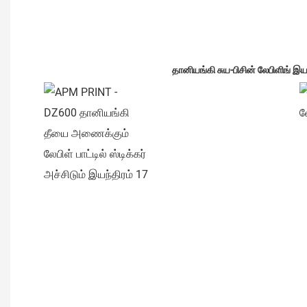
தானியங்கி சுய-பிசின் லேபிளிங் இய