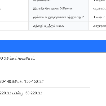
ு
இயந்திர சோதனை அறிக்கை:
வழங்கப்ப
முக்கிய கூறுகளுக்கான உத்தரவாதம்:
1 வருடம்
சந்தைப்படுத்தல் வகை:
சாதாரண த
0 பிசிக்கள்/மணிநேரம்
ீ
 80-140மிமீ எச்: 150-460மிமீ
220மிமீ டபிள்யூ: 50-220மிமீ