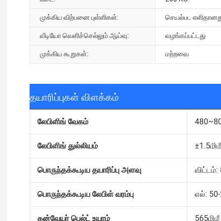
முக்கிய விற்பனை புள்ளிகள்:
செயல்பட எளிதானத
வீடியோ வெளிச்செல்லும் ஆய்வு:
வழங்கப்பட்டது
முக்கிய கூறுகள்:
மற்றவை
தயாரிப்புகள் விளக்கம்
லேபிளிங் வேகம்
480~80
லேபிளிங் துல்லியம்
±1.5மிம
பொருந்தக்கூடிய தயாரிப்பு அளவு
விட்டம்:
பொருந்தக்கூடிய லேபிள் வரம்பு
எல்: 50-
கன்வேயர் பெல்ட் உயரம்
565மிமீ