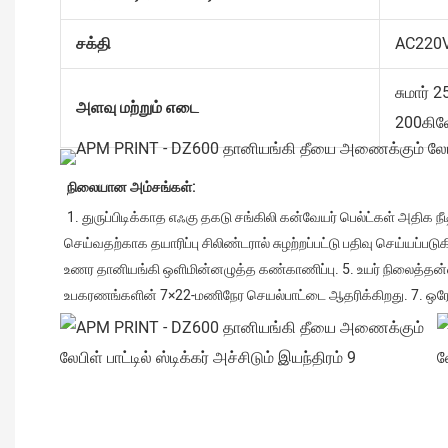
சக்தி
AC220V
சுமார் 
அளவு மற்றும் எடை
200கி
நிலையான அம்சங்கள்:
 1. துருப்பிடிக்காத எஃகு தகடு சங்கிலி கன்வேயர் பெல்ட்கள் அதிக நீடித்து உழைக்கக் கூடியவை, கன்வேயர் பெல்ட்டின் உயரம் 565 மிமீ, இது பாட்டில்களை வைக்க வசதியானது. 2. லேபிளிங் துல்லியத்தை உறுதி 
செய்வதற்காக தயாரிப்பு சிலிண்டரால் சுழற்றப்பட்டு பதிவு செய்யப்படு
உணர தானியங்கி ஒளிமின்னழுத்த கண்காணிப்பு. 5. உயர் நிலைத்தன்
உபகரணங்களின் 7×22-மணிநேர செயல்பாட்டை ஆதரிக்கிறது. 7. ஒரே 