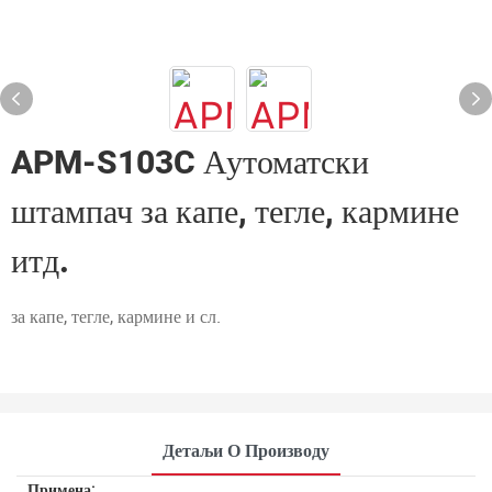
APM-S103C Аутоматски
штампач за капе, тегле, кармине
итд.
за капе, тегле, кармине и сл.
Детаљи О Производу
Примена: