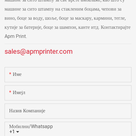
машине за сито штампу за све врсте амбалаже, као што су
машине за сито штампу на стакленим боцама, чепови за
вино, боце за воду, шоље, боце за маскару, кармини, тегле,
кутије за батерије, боце за шампон, канте итд. Контактирајте
Apm Print.
sales@apmprinter.com
Име
Имејл
Назив Компаније
Мобилни/Whatsapp
+1