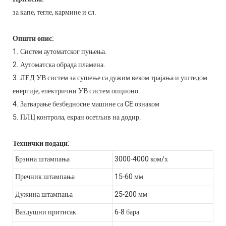
за капе, тегле, кармине и сл.
Општи опис:
1. Систем аутоматског пуњења.
2. Аутоматска обрада пламена.
3. ЛЕД УВ систем за сушење са дужим веком трајања и уштедом
енергије, електрични УВ систем опционо.
4. Затварање безбедносне машине са CE ознаком
5. ПЛЦ контрола, екран осетљив на додир.
Технички подаци:
Брзина штампања
3000-4000 ком/х
Пречник штампања
15-60 мм
Дужина штампања
25-200 мм
Ваздушни притисак
6-8 бара