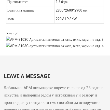
Притисак гаса
1,5 бара
Величина машине
2800*2600*2900 мм
Моћ
220V,1P,3KW
Узорци:
LEAVE A MESSAGE
Добављачи APM штампарске опреме са више од 25 година
искуства и напорним радом у истраживању и развоју и
производњи, у потпуности смо способни да испоручимо