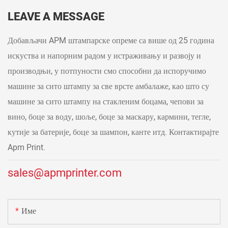
LEAVE A MESSAGE
Добављачи APM штампарске опреме са више од 25 година
искуства и напорним радом у истраживању и развоју и
производњи, у потпуности смо способни да испоручимо
машине за сито штампу за све врсте амбалаже, као што су
машине за сито штампу на стакленим боцама, чепови за
вино, боце за воду, шоље, боце за маскару, кармини, тегле,
кутије за батерије, боце за шампон, канте итд. Контактирајте
Apm Print.
sales@apmprinter.com
Име