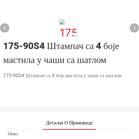
175-90S4 Штампач са 4 боје
мастила у чаши са шатлом
175-90S4 Штампач са 4 боје мастила у чаши са шатлом
Детаљи О Производу
Опис: