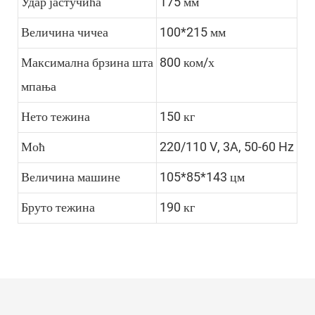
Удар јастучића
175 мм
Величина чичеа
100*215 мм
Максимална брзина шта
800 ком/х
мпања
Нето тежина
150 кг
Моћ
220/110 V, 3A, 50-60 Hz
Величина машине
105*85*143 цм
Бруто тежина
190 кг