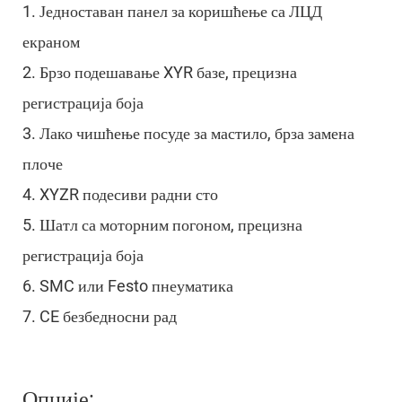
1. Једноставан панел за коришћење са ЛЦД
екраном
2. Брзо подешавање XYR базе, прецизна
регистрација боја
3. Лако чишћење посуде за мастило, брза замена
плоче
4. XYZR подесиви радни сто
5. Шатл са моторним погоном, прецизна
регистрација боја
6. SMC или Festo пнеуматика
7. CE безбедносни рад
Опције: