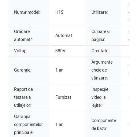
Ștam
Număr model:
H1S
Utilizare:
capa
sticl
Gradare
Culoare și
o si
Automat
automată:
pagină:
culo
Voltaj:
380V
Greutate:
100
Argumente
Ușor
Garanție:
1 an
cheie de
utili
vânzare:
Raport de
Inspecție
testare a
Furnizat
video la
Furn
utilajelor:
ieșire:
Garanția
Componente
componentelor
1 an
Moto
de bază:
principale: