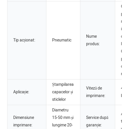
Cea
popu
mași
impr
Nume
cu ș
Tip acționat:
Pneumatic
produs:
la c
Chi
pent
cap
nere
Ștampilarea
Viteză de
40-
Aplicație:
capacelor și
imprimare:
buc
sticlelor
Diametru
Asis
Dimensiune
15-50 mm și
Service după
tehn
imprimare:
lungime 20-
garanție:
vide