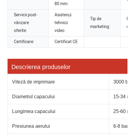
80 mm
Servicii post-
Asistență
Tip de
Pro
vânzare
tehnică
marketing:
obiș
oferite:
video
Certificare:
Certificat CE
Descrierea produselor
Viteză de imprimare
3000 buc/
Diametrul capacului
15-34 mm
Lungimea capacului
25-60 mm
Presiunea aerului
6-8 bari