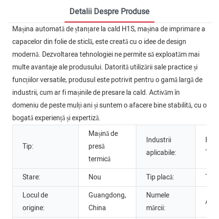
Detalii Despre Produse
Mașina automată de ștanțare la cald H1S, mașina de imprimare a
capacelor din folie de sticlă, este creată cu o idee de design
modernă. Dezvoltarea tehnologiei ne permite să exploatăm mai
multe avantaje ale produsului. Datorită utilizării sale practice și
funcțiilor versatile, produsul este potrivit pentru o gamă largă de
industrii, cum ar fi mașinile de presare la cald. Activăm în
domeniu de peste mulți ani și suntem o afacere bine stabilită, cu o
bogată experiență și expertiză.
Mașină de
Industrii
Fabr
Tip:
presă
aplicabile:
Tipo
termică
Stare:
Nou
Tip placă:
Tipo
Locul de
Guangdong,
Numele
AP
origine:
China
mărcii: