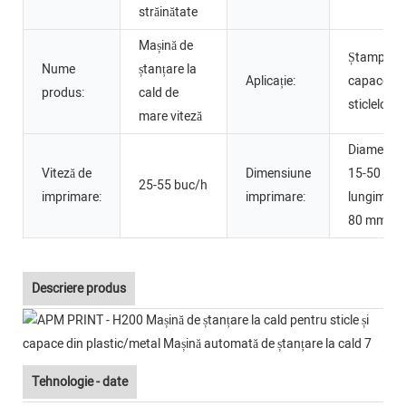
străinătate
Mașină de
Ștampilar
Nume
ștanțare la
Aplicație:
capacelor 
produs:
cald de
sticlelor
mare viteză
Diametru
Viteză de
Dimensiune
15-50 mm 
25-55 buc/h
imprimare:
imprimare:
lungime 2
80 mm
Descriere produs
Tehnologie - date