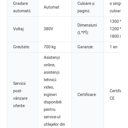
Gradare
Culoare și
o singură
Automat
automată:
pagină:
culoare
1300 *
Dimensiuni
Voltaj:
380V
1200 *
(L*l*Î):
1800 mm
Greutate:
700 kg
Garanție:
1 an
Asistență
online,
asistență
tehnică
Servicii
video,
post-
Certificat
ingineri
Certificare:
vânzare
CE
disponibili
oferite:
pentru
service-ul
utilajelor din