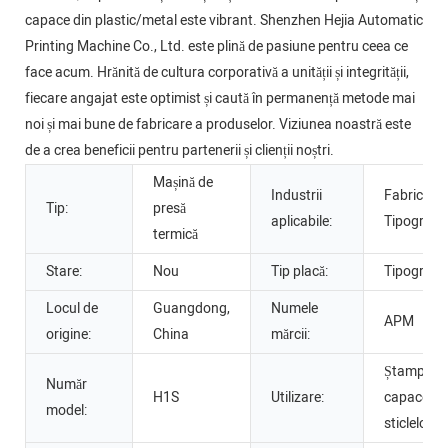
capace din plastic/metal este vibrant. Shenzhen Hejia Automatic
Printing Machine Co., Ltd. este plină de pasiune pentru ceea ce
face acum. Hrănită de cultura corporativă a unității și integrității,
fiecare angajat este optimist și caută în permanență metode mai
noi și mai bune de fabricare a produselor. Viziunea noastră este
de a crea beneficii pentru partenerii și clienții noștri.
Mașină de
Industrii
Fabrică,
Tip:
presă
aplicabile:
Tipografii
termică
Stare:
Nou
Tip placă:
Tipografie
Locul de
Guangdong,
Numele
APM
origine:
China
mărcii:
Ștampilar
Număr
H1S
Utilizare:
capacelor 
model:
sticlelor