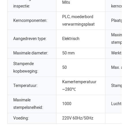
Mits
inspectie:
kerncomp
PLC, moederbord
Kerncomponenten:
Plaatgroo
verwarmingsplaat
Maximaal
Aangedreven type:
Elektrisch
stempelop
Maximale diameter:
50 mm
Werktafel
Stampende
50
Max. arti
kopbeweging:
Kamertemperatuur
Temperatuur:
Stampdru
~280℃
Maximale
1000
Luchtdruk
stempelsnelheid:
Voeding:
220V 60Hz/50Hz