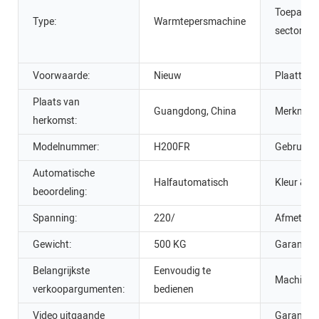
Toepassel
Type:
Warmtepersmachine
sectoren:
Voorwaarde:
Nieuw
Plaattype
Plaats van
Guangdong, China
Merknaa
herkomst:
Modelnummer:
H200FR
Gebruik:
Automatische
Halfautomatisch
Kleur & P
beoordeling:
Spanning:
220/
Afmetinge
Gewicht:
500 KG
Garantie:
Belangrijkste
Eenvoudig te
Machinete
verkoopargumenten:
bedienen
Video uitgaande
Garantie 