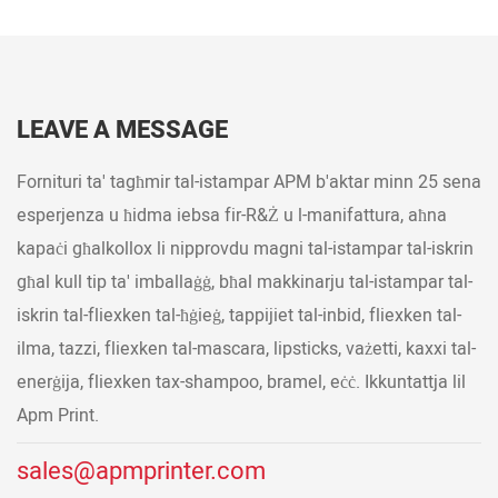
LEAVE A MESSAGE
Fornituri ta' tagħmir tal-istampar APM b'aktar minn 25 sena
esperjenza u ħidma iebsa fir-R&Ż u l-manifattura, aħna
kapaċi għalkollox li nipprovdu magni tal-istampar tal-iskrin
għal kull tip ta' imballaġġ, bħal makkinarju tal-istampar tal-
iskrin tal-fliexken tal-ħġieġ, tappijiet tal-inbid, fliexken tal-
ilma, tazzi, fliexken tal-mascara, lipsticks, vażetti, kaxxi tal-
enerġija, fliexken tax-shampoo, bramel, eċċ. Ikkuntattja lil
Apm Print.
sales@apmprinter.com