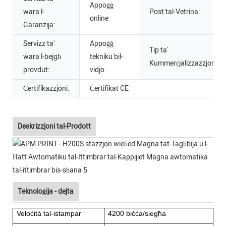
Appoġġ
wara l-
Post tal-Vetrina:
online
Garanzija:
Servizz ta'
Appoġġ
Tip ta'
wara l-bejgħ
tekniku bil-
Kummerċjalizzazzjoni:
provdut:
vidjo
Ċertifikazzjoni:
Ċertifikat CE
Deskrizzjoni tal-Prodott
Teknoloġija - dejta
Veloċità tal-istampar
4200 biċċa/siegħa