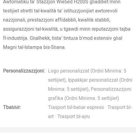
Awtomatiku ta' Stazzjon Wieħed H200S għaddiet minn
testijiet stretti tal-kwalità ta' istituzzjonijiet awtorevoli
nazzjonali, prestazzjoni affidabbli, kwalità stabbli,
assigurazzjoni tal-kwalità, u tgawdi minn reputazzjoni tajba
fl-industrija. Għalhekk, tista' tintuża b'mod estensiv għal
Magni tal-Istampa bis-Sħana.
Personalizzazzjoni:
Logo personalizzat (Ordni Minima: 5
settijiet), Ippakkjar personalizzat (Ordni
Minima: 5 settijiet), Personalizzazzjoni
grafika (Ordni Minima: 5 settijiet)
Tbaħħir:
Trasport bil-baħar espress · Trasport bl-
art · Trasport bl-ajru