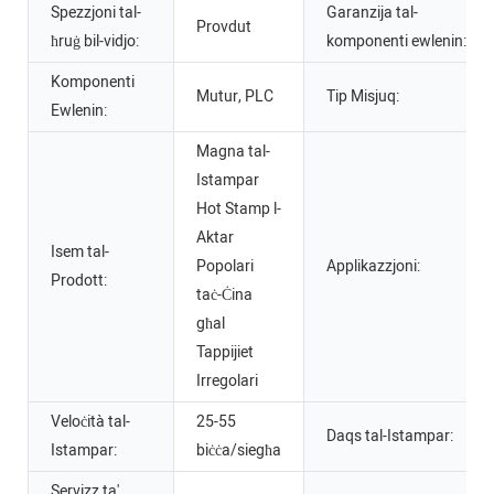
Spezzjoni tal-
Garanzija tal-
Provdut
ħruġ bil-vidjo:
komponenti ewlenin:
Komponenti
Mutur, PLC
Tip Misjuq:
Ewlenin:
Magna tal-
Istampar
Hot Stamp l-
Aktar
Isem tal-
Popolari
Applikazzjoni:
Prodott:
taċ-Ċina
għal
Tappijiet
Irregolari
Veloċità tal-
25-55
Daqs tal-Istampar:
Istampar:
biċċa/siegħa
Servizz ta'