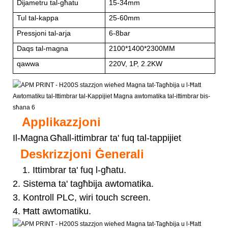
Dijametru tal-għatu
15-34mm
Tul tal-kappa
25-60mm
Pressjoni tal-arja
6-8bar
Daqs tal-magna
2100*1400*2300MM
qawwa
220V, 1P, 2.2KW
Applikazzjoni
Il-Magna
Għall-ittimbrar ta' fuq tal-tappijiet
Deskrizzjoni Ġenerali
1. Ittimbrar ta' fuq l-għatu.
2. Sistema ta' tagħbija awtomatika.
3. Kontroll PLC, wiri touch screen.
4. Ħatt awtomatiku.