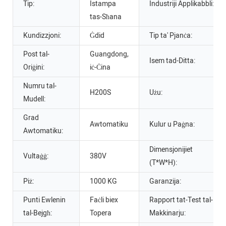
Tip:
Istampa
Industriji Applikabbli:
tas-Sħana
Kundizzjoni:
Ġdid
Tip ta' Pjanċa:
Post tal-
Guangdong,
Isem tad-Ditta:
Oriġini:
iċ-Ċina
Numru tal-
H200S
Użu:
Mudell:
Grad
Awtomatiku
Kulur u Paġna:
Awtomatiku:
Dimensjonijiet
Vultaġġ:
380V
(T*W*H):
Piż:
1000 KG
Garanzija:
Punti Ewlenin
Faċli biex
Rapport tat-Test tal-
tal-Bejgħ:
Topera
Makkinarju: