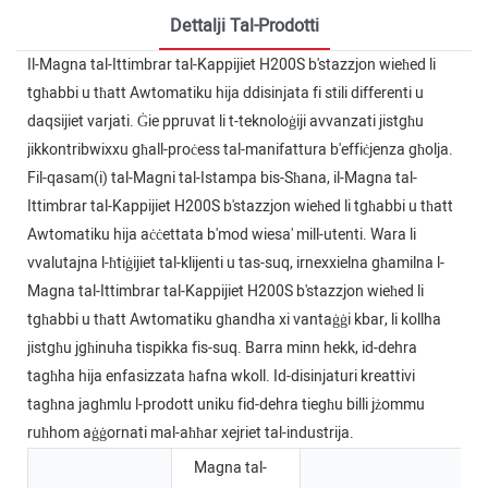
Dettalji Tal-Prodotti
Il-Magna tal-Ittimbrar tal-Kappijiet H200S b'stazzjon wieħed li
tgħabbi u tħatt Awtomatiku hija ddisinjata fi stili differenti u
daqsijiet varjati. Ġie ppruvat li t-teknoloġiji avvanzati jistgħu
jikkontribwixxu għall-proċess tal-manifattura b'effiċjenza għolja.
Fil-qasam(i) tal-Magni tal-Istampa bis-Sħana, il-Magna tal-
Ittimbrar tal-Kappijiet H200S b'stazzjon wieħed li tgħabbi u tħatt
Awtomatiku hija aċċettata b'mod wiesa' mill-utenti. Wara li
vvalutajna l-ħtiġijiet tal-klijenti u tas-suq, irnexxielna għamilna l-
Magna tal-Ittimbrar tal-Kappijiet H200S b'stazzjon wieħed li
tgħabbi u tħatt Awtomatiku għandha xi vantaġġi kbar, li kollha
jistgħu jgħinuha tispikka fis-suq. Barra minn hekk, id-dehra
tagħha hija enfasizzata ħafna wkoll. Id-disinjaturi kreattivi
tagħna jagħmlu l-prodott uniku fid-dehra tiegħu billi jżommu
ruħhom aġġornati mal-aħħar xejriet tal-industrija.
Magna tal-